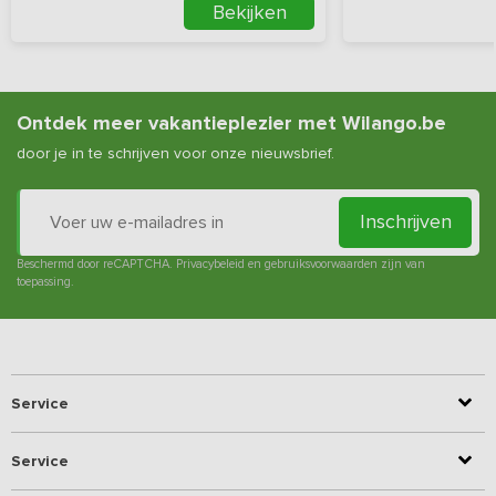
Bekijken
Ontdek meer vakantieplezier met Wilango.be
door je in te schrijven voor onze nieuwsbrief.
Inschrijven
Beschermd door reCAPTCHA.
Privacybeleid
en
gebruiksvoorwaarden
zijn van
toepassing.
Service
Service