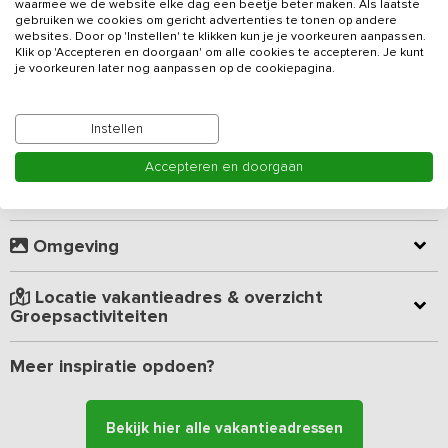
waarmee we de website elke dag een beetje beter maken. Als laatste
driehoek van Friesland – Drachten, Heerenveen, Leeuwarden ligt
gebruiken we cookies om gericht advertenties te tonen op andere
Lees meer
het charmante huis met een ruime gemeenschappelijke ruimte en
websites. Door op 'Instellen' te klikken kun je je voorkeuren aanpassen.
Klik op 'Accepteren en doorgaan' om alle cookies te accepteren. Je kunt
4 slaapkamers, elk voorzien van een eigen badkamer. Verder
je voorkeuren later nog aanpassen op de cookiepagina.
beschik je over twee sfeervolle, vrijstaande 2-persoonshuisjes, die
Kamer indeling
op 40 meter afstand liggen en volledige privacy bieden. Verken de
schilderachtige omgeving met de fiets, ter voet of te water en kom
Instellen
tot rust in je eigen luxe vakantiewoning, te midden van al dit
Geverifieerde beoordelingen
natuurschoon.
Accepteren en doorgaan
Faciliteiten
Kom gezellig samen in de ruime woon-eetruimte (ca 40 m²). Begin
de dag met een kopje vers gezette koffie of een glas thee, terwijl
Omgeving
de zon door de ramen de ruimte verlicht. De keuken is voorzien
van alles wat je nodig hebt om een ontbijt, lunch of diner te
verzorgen. Er staan verschillende tafels en stoelen, zodat er plek
Locatie vakantieadres & overzicht
genoeg is om samen te eten. Een spelletje, een avondje
Groepsactiviteiten
herinneringen ophalen aan oude avonturen of onder het genot
van een hapje en een drankje de dag afsluiten, hier kan het. Wil je
Meer inspiratie opdoen?
liever even alleen zijn, ook dat is mogelijk: trek je terug in je ruime
slaapkamer of geniet van je privacy in 1 van de 2 gezellige 2-
persoons vakantiehuisjes, die op 40 meter afstand van de
Bekijk hier alle vakantieadressen
groepsruimte liggen. Hier vind je sfeervol leefgedeelte met een