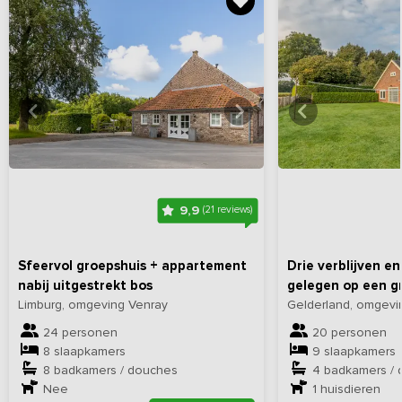
Bekijk
hier
alle foto's
Bekijk
hi
9,9
(21 reviews)
Sfeervol groepshuis + appartement
Drie verblijven e
nabij uitgestrekt bos
gelegen op een g
Limburg, omgeving Venray
Gelderland, omgevi
24 personen
20 personen
8 slaapkamers
9 slaapkamers
8 badkamers / douches
4 badkamers /
Nee
1
huisdieren