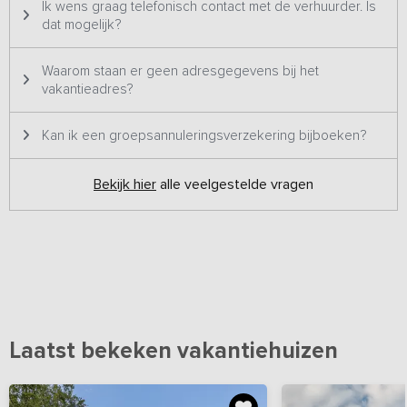
Ik wens graag telefonisch contact met de verhuurder. Is
Dit vakantieadres is duurzaam en zelfvoorzienend ingericht. Er is
dat mogelijk?
geïnvesteerd in zonnepanelen waarmee de stroom wordt
opgewekt en daarnaast zijn er zonneboilers / heatpipes voor het
Waarom staan er geen adresgegevens bij het
warme water. Allemaal Co2 neutraal.
vakantieadres?
Kan ik een groepsannuleringsverzekering bijboeken?
Bekijk hier
alle veelgestelde vragen
Laatst bekeken vakantiehuizen