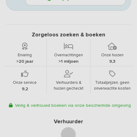
Zorgeloos zoeken & boeken
Ervaring
Overnachtingen
Onze huizen
>20 jaar
>1 miljoen
9,3
Onze service
Verhuurders &
Totaalprijzen, geen
huizen gecheckt
onverwachte kosten
9,2
Veilig & vertrouwd boeken via onze beschermde omgeving
Verhuurder