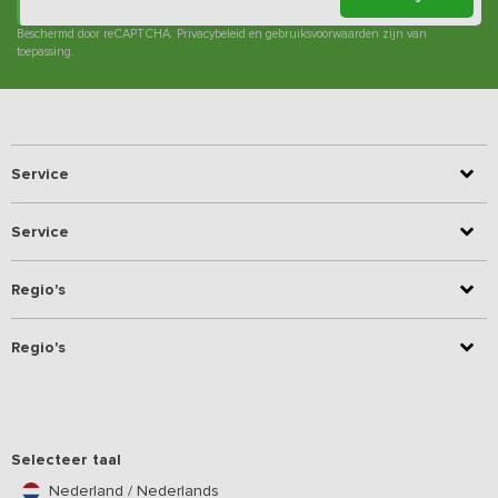
Beschermd door reCAPTCHA.
Privacybeleid
en
gebruiksvoorwaarden
zijn van
toepassing.
Service
Service
Regio's
Regio's
Selecteer taal
Nederland / Nederlands