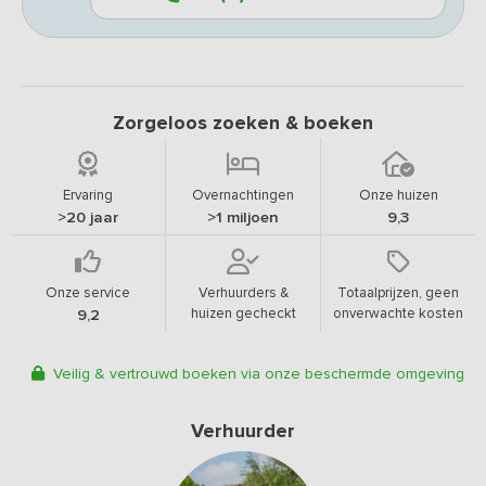
Zorgeloos zoeken & boeken
Ervaring
Overnachtingen
Onze huizen
>20 jaar
>1 miljoen
9,3
Onze service
Verhuurders &
Totaalprijzen, geen
huizen gecheckt
onverwachte kosten
9,2
Veilig & vertrouwd boeken via onze beschermde omgeving
Verhuurder