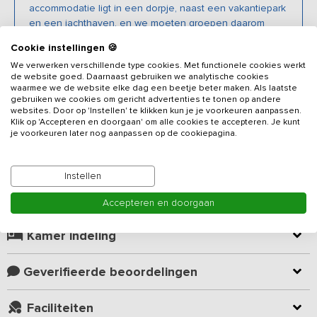
accommodatie ligt in een dorpje, naast een vakantiepark
en een jachthaven, en we moeten groepen daarom
vragen om na 22.00 buiten stil te zijn.
Cookie instellingen 🍪
We verwerken verschillende type cookies. Met functionele cookies werkt
de website goed. Daarnaast gebruiken we analytische cookies
Beschrijving
waarmee we de website elke dag een beetje beter maken. Als laatste
gebruiken we cookies om gericht advertenties te tonen op andere
websites. Door op 'Instellen' te klikken kun je je voorkeuren aanpassen.
Verscholen aan het eind van een binnenhaventje vind je dit
Klik op 'Accepteren en doorgaan' om alle cookies te accepteren. Je kunt
je voorkeuren later nog aanpassen op de cookiepagina.
vakantieadres
voor 22 personen. De accommodatie ligt direct
aan het water in het hart van het Friese Merengebied, waardoor je
’s ochtends na het ontbijt meteen in de boten kunt stappen om
Instellen
het water op te gaan. Een gezellig familieweekend, een paar
Lees meer
dagen uitrusten met vrienden, lekker uitwaaien op het water of
Accepteren en doorgaan
een geheel verzorgd schoolkamp. Er is van alles te doen! Je kunt
bijvoorbeeld onder leiding van een instructeur de Friese dorpjes
Kamer indeling
als Langweer, Woudsend, Sloten en Sneek over het water leren
kennen.
Geverifieerde beoordelingen
De accommodatie beschikt over twee slaapkamers, ieder voorzien
van eigen sanitaire ruimte met douches en toiletten. De
Faciliteiten
woonkamer is voorzien van grote tafels om gezellig met elkaar te