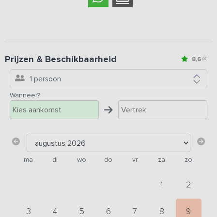
Prijzen & Beschikbaarheid
8,6
(8)
1 persoon
Wanneer?
ma
di
wo
do
vr
za
zo
1
2
3
4
5
6
7
8
9