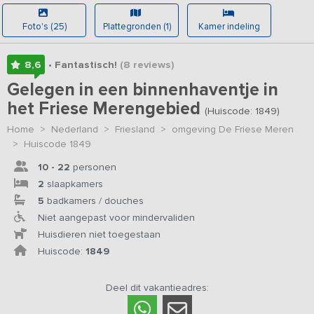
Foto's (25)
Plattegronden (1)
Kamer indeling
8,6
• Fantastisch!
(8
reviews
)
Gelegen in een binnenhaventje in
het Friese Merengebied
(Huiscode: 1849)
Home
>
Nederland
>
Friesland
>
omgeving De Friese Meren
>
Huiscode 1849
10 - 22
personen
2
slaapkamers
5
badkamers / douches
Niet aangepast voor mindervaliden
Huisdieren niet toegestaan
Huiscode:
1849
Deel dit vakantieadres: