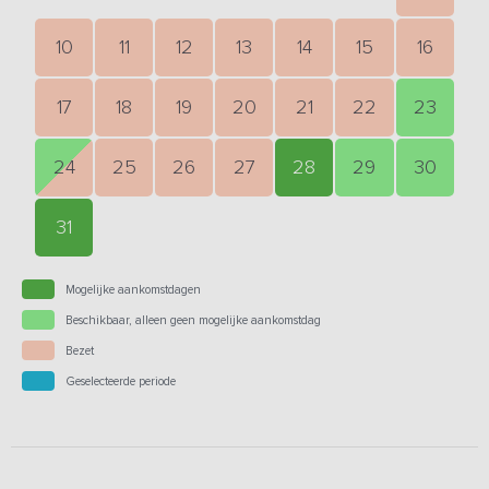
10
11
12
13
14
15
16
17
18
19
20
21
22
23
24
25
26
27
28
29
30
31
Mogelijke aankomstdagen
Beschikbaar, alleen geen mogelijke aankomstdag
Bezet
Geselecteerde periode