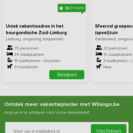
10
(1 review)
Uniek vakantieadres in het
Sfeervol groepsve
bourgondische Zuid-Limburg
(speel)tuin
Limburg, omgeving Simpelveld
Gelderland, omgevin
75 personen
23 personen
34 slaapkamers
10 slaapkamers
15 badkamers / douches
3 badkamers / 
9
huisdieren
Nee
Bekijken
Ontdek meer vakantieplezier met Wilango.be
door je in te schrijven voor onze nieuwsbrief.
Inschrijven