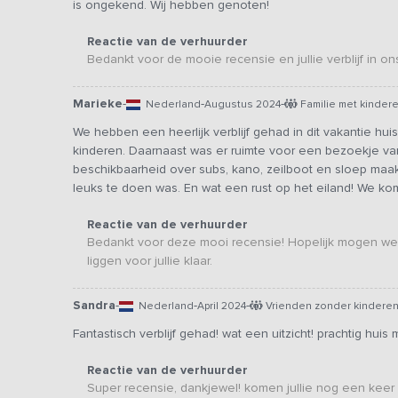
is ongekend. Wij hebben genoten!
Reactie van de verhuurder
Bedankt voor de mooie recensie en jullie verblijf in ons
Marieke
-
-
-
Nederland
Augustus 2024
Familie met kinder
We hebben een heerlijk verblijf gehad in dit vakantie h
kinderen. Daarnaast was er ruimte voor een bezoekje van
beschikbaarheid over subs, kano, zeilboot en sloep maa
leuks te doen was. En wat een rust op het eiland! We k
Reactie van de verhuurder
Bedankt voor deze mooi recensie! Hopelijk mogen we j
liggen voor jullie klaar.
Sandra
-
-
-
Nederland
April 2024
Vrienden zonder kindere
Fantastisch verblijf gehad! wat een uitzicht! prachtig huis
Reactie van de verhuurder
Super recensie, dankjewel! komen jullie nog een keer 