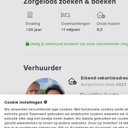
Zorgeloos zoeken & boeken
Ervaring
Overnachtingen
Onze huizen
>20 jaar
>1 miljoen
9,3
Veilig & vertrouwd boeken via onze beschermde om
Verhuurder
Erkend vakantieadres
Aangesloten sinds
2023
Geweldige locatie
Een
9.8
op basis van
4
be
Cookie instellingen 🍪
We verwerken verschillende type cookies. Met functionele cookies werkt d
Veilig & vertrouwd
website goed. Daarnaast gebruiken we analytische cookies waarmee we 
Gegevens van de verhuurd
website elke dag een beetje beter maken. Als laatste gebruiken we cooki
gericht advertenties te tonen op andere websites. Door op 'Instellen' te kl
kun je je voorkeuren aanpassen. Klik op 'Accepteren en doorgaan' om alle 