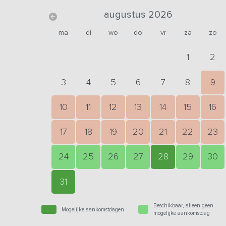
augustus 2026
ma
di
wo
do
vr
za
zo
1
2
3
4
5
6
7
8
9
10
11
12
13
14
15
16
17
18
19
20
21
22
23
24
25
26
27
28
29
30
31
Beschikbaar, alleen geen
Mogelijke aankomstdagen
mogelijke aankomstdag