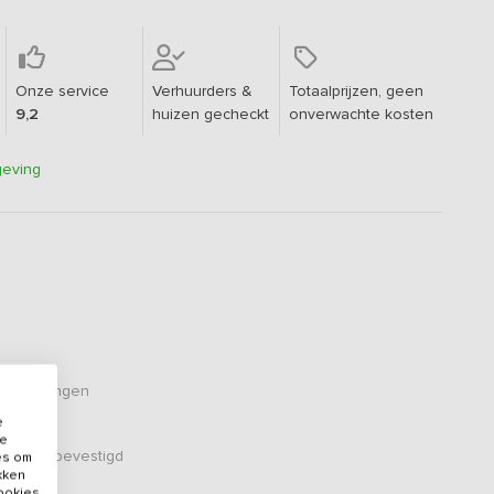
Onze service
Verhuurders &
Totaalprijzen, geen
9,2
huizen gecheckt
onverwachte kosten
geving
oordelingen
e
de
er zijn bevestigd
es om
ikken
cookies