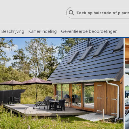
Beschrijving
Kamer indeling
Geverifieerde beoordelingen