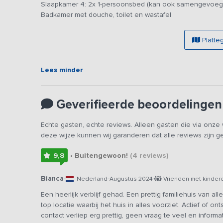
Slaapkamer 4: 2x 1-persoonsbed (kan ook samengevoeg
goed van pas komt!
Badkamer met douche, toilet en wastafel
De 4 slaapkamers zijn gelegen op de eerste verdieping
je gewekt door de fluitende vogels die zich in het nat
Platte
douche, grote wastafel en toilet.
Het grote terras biedt een adembenemend uitzicht over d
Lees minder
ligbedjes en een luxe BBQ. Je bereikt het vakantiehuis o
maakt dat je als natuurliefhebber je ogen uitkijkt en in 
familie!
Geverifieerde beoordelingen
Waterliefhebbers kunnen zich hier zeker uitleven! Wanneer
Echte gasten, echte reviews. Alleen gasten die via onz
een SUP (2 stuks), kano, optimist (klein zeilbootje voor 
deze wijze kunnen wij garanderen dat alle reviews zijn 
een polyvalk met buitenboordmotor huren. Dit kan op ee
gereserveerd (vraag hen naar de actuele prijzen).
9,8
• Buitengewoon!
(4
reviews
)
Bianca
-
-
-
Nederland
Augustus 2024
Vrienden met kindere
Een heerlijk verblijf gehad. Een prettig familiehuis van 
top locatie waarbij het huis in alles voorziet. Actief of o
contact verliep erg prettig, geen vraag te veel en informa