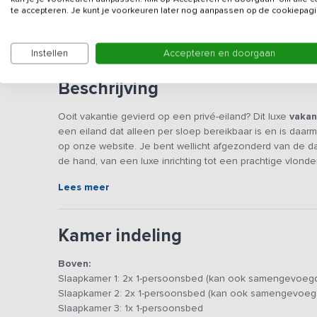
te accepteren. Je kunt je voorkeuren later nog aanpassen op de cookiepagi
Dit vakantieadres is gelegen in een stiltegebied e
feestgroepen of vergelijkbare groepen.
Instellen
Accepteren en doorgaan
Beschrijving
Ooit vakantie gevierd op een privé-eiland? Dit luxe
vakan
een eiland dat alleen per sloep bereikbaar is en is da
op onze website. Je bent wellicht afgezonderd van de dag
de hand, van een luxe inrichting tot een prachtige vlond
nog lang nagepraat!
Lees meer
Het is slechts 5 minuten varen vanaf de parkeerplaats na
sloep (eenvoudig te besturen). Om vanaf de parkeerplaat
Kamer indeling
maken van toertochten over het water geldt een meerprijs
een deel van een 2-onder-1 kap. Vanuit de ruime leefruim
Boven:
je binnen en buiten gemakkelijk met elkaar verbindt. Er 
Slaapkamer 1: 2x 1-persoonsbed (kan ook samengevoegd
TV aanwezig, naast een grote eettafel en een luxe open
Slaapkamer 2: 2x 1-persoonsbed (kan ook samengevoegd
kopjes koffie (koffiebonen inbegrepen) en met de aanw
Slaapkamer 3: 1x 1-persoonsbed
lekkerste gerechten op tafel. Mooi weer? Er is een ke