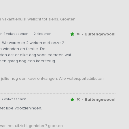
 vakantiehuis! Wellicht tot ziens. Groeten
-
• Buitengewoon!
en
4 volwassenen + 2 kinderen
10
uis. We waren er 2 weken met onze 2
 vrienden en familie. De
kten dat er elke dag voor iedereen wat
omen graag nog een keer terug.
ullie nog een keer ontvangen. Alle watersportattributen
-
• Buitengewoon!
n
7 volwassenen
10
 met luxe voorzieningen.
van het uitzicht genieten? groeten