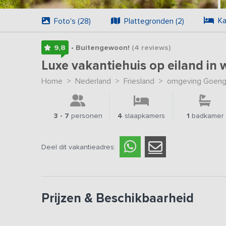
Ka
Foto's (28)
Plattegronden (2)
9,8
• Buitengewoon!
(4
reviews
)
Luxe vakantiehuis op eiland in
Home
>
Nederland
>
Friesland
>
omgeving Goeng
3 - 7
personen
4
slaapkamers
1
badkamer
Deel dit vakantieadres:
Prijzen & Beschikbaarheid