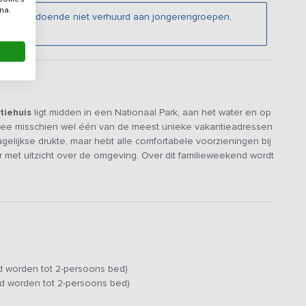
na.
n wordt zodoende niet verhuurd aan jongerengroepen,
tiehuis
ligt midden in een Nationaal Park, aan het water en op
armee misschien wel één van de meest unieke vakantieadressen
elijkse drukte, maar hebt alle comfortabele voorzieningen bij
er met uitzicht over de omgeving. Over dit familieweekend wordt
ar het vakantieadres. Dit kan met de aanwezige elektrische
s naar het vakantieadres te varen is kosteloos. Voor het
 (vraag naar de mogelijkheden). Het vakantiehuis bestaat uit
te kijk je uit op de vlonder en de énorme schuifpui maakt dat
is een comfortabele zithoek met kachel (hout inbegrepen) en
 worden tot 2-persoons bed)
 keuken. De professionele koffiemachine zet de lekkerste
 worden tot 2-persoons bed)
ezige inbouwapparatuur zet je met een handomdraai de
ramische BBQ aanwezig die op de zwoele zomeravonden zéker