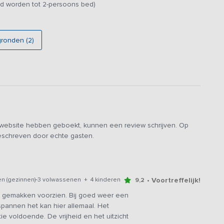
d worden tot 2-persoons bed)
 en voorzien van moderne boxspringbedden. 's Ochtends word
uurgebied hebben gevestigd. De badkamer beschikt over een
gronden (2)
e omgeving. Er is een tafel met stoelen aanwezig, een aantal
ver het water met een sloep. De ligging in de Friese Meren
alle rust kunt genieten van de aanwezigheid van vrienden en/of
 je het huis huurt kun je namelijk gratis gebruik maken van
e website hebben geboekt, kunnen een review schrijven. Op
kinderen) en vlot met buitenboordmotor! Daarnaast kun je ook
geschreven door echte gasten.
n later moment rechtstreeks bij de verhuurder worden
-
• Voortreffelijk!
n (gezinnen)
3 volwassenen + 4 kinderen
9,2
alle gemakken voorzien. Bij goed weer een
ntspannen het kan hier allemaal. Het
tie voldoende. De vrijheid en het uitzicht