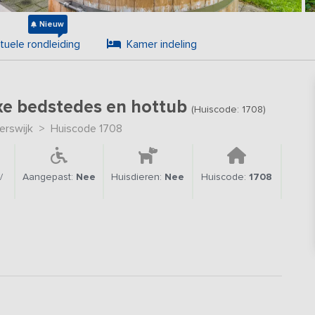
Nieuw
rtuele rondleiding
Kamer indeling
e bedstedes en hottub
(Huiscode: 1708)
erswijk
>
Huiscode 1708
/
Aangepast:
Nee
Huisdieren:
Nee
Huiscode:
1708