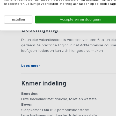
Gegevens van de verhuurd
te accepteren. Je kunt je voorkeuren later nog aanpassen op de cookiepagi
Instellen
Accepteren en doorgaan
Beschrijving
Dit unieke vakantieadres is voorzien van een 6-tal uniek
gedaan! De prachtige ligging in het Achterhoekse couli
leeftijden. Iedereen kan zich hier goed vermaken!
Op de benedenverdieping zijn een woonkamer, keuken en
Lees meer
met een zithoek en eethoek. In de zithoek staat een b
voor een borrel en een goed gesprek. De aanwezige keuk
vaatwasser, magnetron, oven, 2 koelkasten en een vriezer
Kamer indeling
zich tevens goed leent voor een bordspel!
Beneden:
Op de bovenverdieping vind je de zes 2-persoons bed
Luxe badkamer met douche, toilet en wastafel
je gegarandeerd bent van een comfortabele nachtrust. B
Boven:
onder ons is er een campingbedje en een kinderstoel a
Slaapkamer 1 t/m 6: 2-persoonsbedstede
ruime, luxe badkamers met douche, toilet en wastafel te 
Luxe badkamer met douche, toilet en wastafel