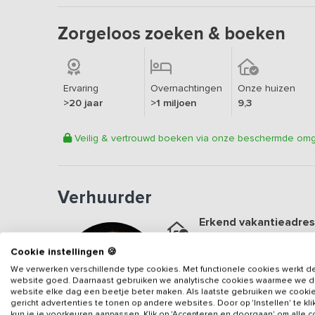
Zorgeloos zoeken & boeken
Ervaring
Overnachtingen
Onze huizen
>20 jaar
>1 miljoen
9,3
Veilig & vertrouwd boeken via onze beschermde om
Verhuurder
Erkend vakantieadres
Aangesloten sinds
2010
Cookie instellingen 🍪
Geweldige locatie
We verwerken verschillende type cookies. Met functionele cookies werkt d
Een
9
op basis van
39
beo
website goed. Daarnaast gebruiken we analytische cookies waarmee we 
website elke dag een beetje beter maken. Als laatste gebruiken we cooki
gericht advertenties te tonen op andere websites. Door op 'Instellen' te kl
Veilig & vertrouwd
kun je je voorkeuren aanpassen. Klik op 'Accepteren en doorgaan' om alle 