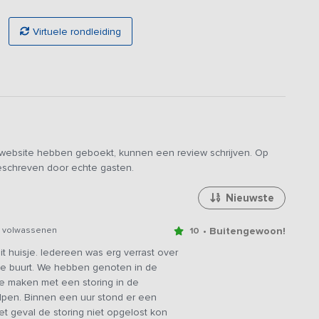
onditioning.
Virtuele rondleiding
g over het Achterhoekse landschap en loop je zo het bos in
ubelen geniet je heerlijk terwijl de kinderen aan het spelen
peeltoestellen, zoals een schommel en een volleybalveld.
itviteiten eens heerlijk te ontspannen. Op en top luxe!
e website hebben geboekt, kunnen een review schrijven. Op
geschreven door echte gasten.
Nieuwste
• Buitengewoon!
1 volwassenen
10
 huisje. Iedereen was erg verrast over
 de buurt. We hebben genoten in de
te maken met een storing in de
olpen. Binnen een uur stond er een
t geval de storing niet opgelost kon