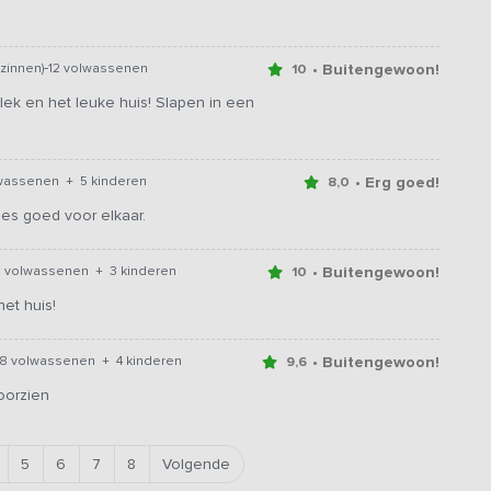
-
• Buitengewoon!
zinnen)
12 volwassenen
10
lek en het leuke huis! Slapen in een
• Erg goed!
wassenen + 5 kinderen
8,0
lles goed voor elkaar.
• Buitengewoon!
 volwassenen + 3 kinderen
10
et huis!
• Buitengewoon!
8 volwassenen + 4 kinderen
9,6
oorzien
5
6
7
8
Volgende