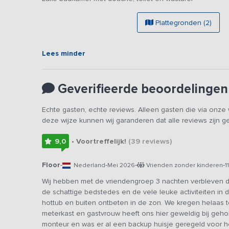
Vanaf het voorjaar van 2027 beschikt de woning over airc
Plattegronden (2)
Vanuit de woonkamer met tuindeuren kijk je landelijk we
voor een ontspannen wandeling. Op het terras met tuinme
zijn. Voor hen is er voldoende ruimte en zijn er leuke s
Lees minder
Voor de liefhebber is er een hottub om na een dag vól act
Geverifieerde beoordelingen
Echte gasten, echte reviews. Alleen gasten die via onz
deze wijze kunnen wij garanderen dat alle reviews zijn 
9,0
• Voortreffelijk!
(39
reviews
)
Floor
-
-
-
-
Nederland
Mei 2026
Vrienden zonder kinderen
1
Wij hebben met de vriendengroep 3 nachten verbleven dit
de schattige bedstedes en de vele leuke activiteiten in
hottub en buiten ontbeten in de zon. We kregen helaas 
meterkast en gastvrouw heeft ons hier geweldig bij geh
monteur en was er al een backup huisje geregeld voor he