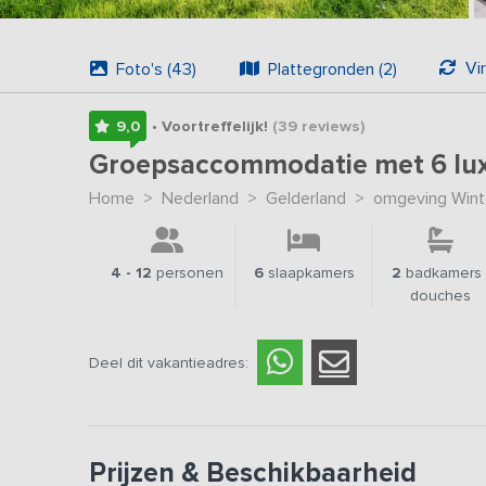
Vi
Foto's (43)
Plattegronden (2)
9,0
• Voortreffelijk!
(39
reviews
)
Groepsaccommodatie met 6 lux
Home
>
Nederland
>
Gelderland
>
omgeving Wint
4 - 12
personen
6
slaapkamers
2
badkamers 
douches
Deel dit vakantieadres:
Prijzen & Beschikbaarheid