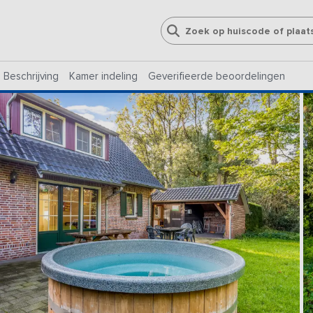
Beschrijving
Kamer indeling
Geverifieerde beoordelingen