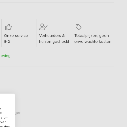
Onze service
Verhuurders &
Totaalprijzen, geen
9,2
huizen gecheckt
onverwachte kosten
geving
e
ordelingen
de
es om
ikken
cookies