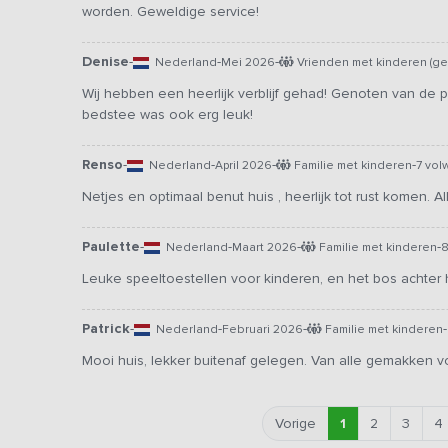
worden. Geweldige service!
Denise
-
-
-
Nederland
Mei 2026
Vrienden met kinderen (ge
Wij hebben een heerlijk verblijf gehad! Genoten van de p
bedstee was ook erg leuk!
Renso
-
-
-
-
Nederland
April 2026
Familie met kinderen
7 vol
Netjes en optimaal benut huis , heerlijk tot rust komen. A
Paulette
-
-
-
-
Nederland
Maart 2026
Familie met kinderen
8
Leuke speeltoestellen voor kinderen, en het bos achter h
Patrick
-
-
-
-
Nederland
Februari 2026
Familie met kinderen
Mooi huis, lekker buitenaf gelegen. Van alle gemakken v
Vorige
1
2
3
4