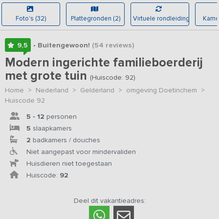
Foto's (32)
Plattegronden (2)
Virtuele rondleiding
Kamer
9,5
• Buitengewoon!
(54
reviews
)
Modern ingerichte familieboerderij
met grote tuin
(Huiscode: 92)
Home
>
Nederland
>
Gelderland
>
omgeving Doetinchem
>
Huiscode 92
5 - 12
personen
5
slaapkamers
2
badkamers / douches
Niet aangepast voor mindervaliden
Huisdieren niet toegestaan
Huiscode:
92
Deel dit vakantieadres: