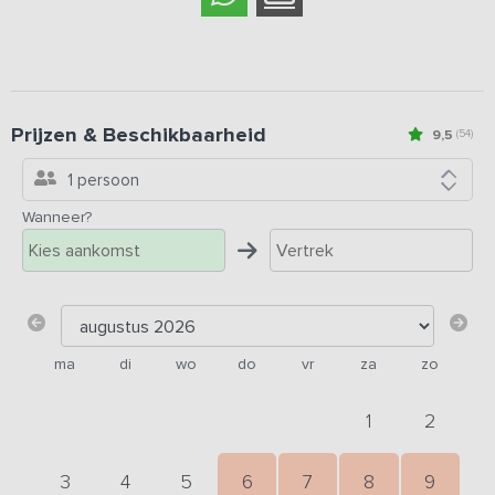
Prijzen & Beschikbaarheid
9,5
(54)
1 persoon
Wanneer?
ma
di
wo
do
vr
za
zo
1
2
3
4
5
6
7
8
9