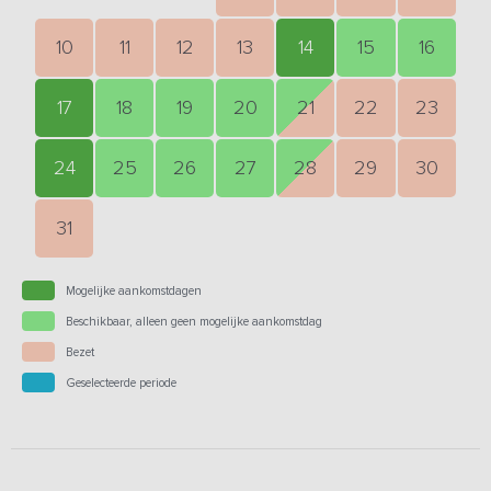
10
11
12
13
14
15
16
17
18
19
20
21
22
23
24
25
26
27
28
29
30
31
Mogelijke aankomstdagen
Beschikbaar, alleen geen mogelijke aankomstdag
Bezet
Geselecteerde periode