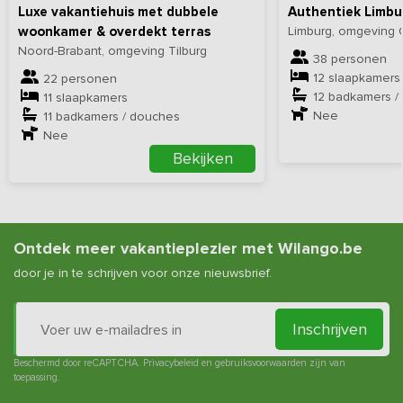
Luxe vakantiehuis met dubbele
Authentiek Limbu
woonkamer & overdekt terras
Limburg, omgeving 
Noord-Brabant, omgeving Tilburg
38 personen
12 slaapkamers
22 personen
12 badkamers /
11 slaapkamers
Nee
11 badkamers / douches
Nee
Bekijken
Ontdek meer vakantieplezier met Wilango.be
door je in te schrijven voor onze nieuwsbrief.
Inschrijven
Beschermd door reCAPTCHA.
Privacybeleid
en
gebruiksvoorwaarden
zijn van
toepassing.