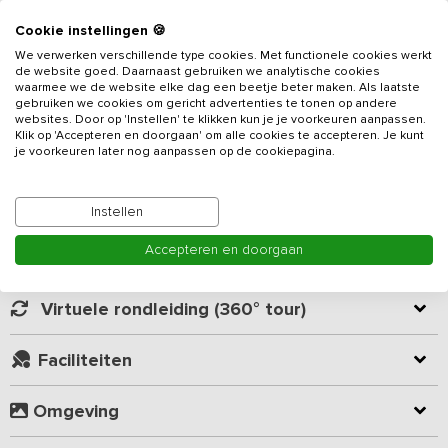
Cookie instellingen 🍪
Aan de rand van een Achterhoeks dorpje vind je deze
We verwerken verschillende type cookies. Met functionele cookies werkt
gerenoveerde vakantieboerderij voor groepen tot 12 personen.
de website goed. Daarnaast gebruiken we analytische cookies
Tijdens de renovatie zijn vele authentieke kenmerken bewaard
waarmee we de website elke dag een beetje beter maken. Als laatste
gebruiken we cookies om gericht advertenties te tonen op andere
gebleven. Kom genieten van de rust en ruimte. Ontdek al
websites. Door op 'Instellen' te klikken kun je je voorkeuren aanpassen.
wandelend of met de fiets het Achterhoekse Coulisselandschap
Klik op 'Accepteren en doorgaan' om alle cookies te accepteren. Je kunt
Lees meer
dat zich kenmerkt door landerijen, bossen en water. Voor jong en
je voorkeuren later nog aanpassen op de cookiepagina.
oud volop mogelijkheden voor een dagje uit of gewoon lekker
recreëren op en langs het water.
Kamer indeling
Instellen
Dit
vakantieadres
is voorzien van 5 slaapkamers en 2 ruime
Accepteren en doorgaan
badkamers. De woonkamer heeft een houtkachel met authentieke
Geverifieerde beoordelingen
schouw. Aan de lange eettafel kun je met de gehele groep
gezamenlijk eten. De moderne keuken beschikt over een 6-pits
Virtuele rondleiding (360° tour)
fornuis, oven en vaatwasser. In de berging staat een wasmachine
en droger. Op de bovenverdieping vind je een slaap / lounge
Faciliteiten
ruimte met audio, Xbox360 en een Wii. De bovenverdieping
beschikt tevens over airconditioning.
Omgeving
Je beschikt over een eigen tuin met uitzicht op de landerijen.
Skelters, een trampoline en een vuurkorf zijn aanwezig. Het