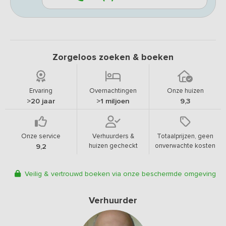
Zorgeloos zoeken & boeken
Ervaring
Overnachtingen
Onze huizen
>20 jaar
>1 miljoen
9,3
Onze service
Verhuurders &
Totaalprijzen, geen
huizen gecheckt
onverwachte kosten
9,2
Veilig & vertrouwd boeken via onze beschermde omgeving
Verhuurder