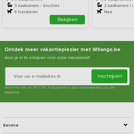
9 badkamers / douches
2 badkamers / 
8
huisdieren
Nee
Bekijken
Ontdek meer vakantieplezier met Wilango.be
door je in te schrijven voor onze nieuwsbrief.
Inschrijven
Beschermd door reCAPTCHA.
Privacybeleid
en
gebruiksvoorwaarden
zijn van
toepassing.
Service