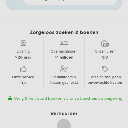
Zorgeloos zoeken & boeken
Ervaring
Overnachtingen
Onze huizen
>20 jaar
>1 miljoen
9,3
Onze service
Verhuurders &
Totaalprijzen, geen
huizen gecheckt
onverwachte kosten
9,2
Veilig & vertrouwd boeken via onze beschermde omgeving
Verhuurder