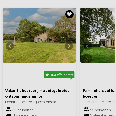
Bekijk
hier
alle foto's
Bekijk
hi
8,3
(69 reviews)
Vakantieboerderij met uitgebreide
Familiehuis vol l
ontspanningsruimte
boerderij
Drenthe, omgeving Westerveld
Friesland, omgevin
35 personen
14 personen
11 slaapkamers
5 slaapkamers