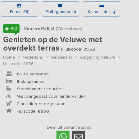
Foto's (36)
Plattegronden (1)
Kamer indeling
9,2
• Voortreffelijk!
(78
reviews
)
Genieten op de Veluwe met
overdekt terras
(Huiscode: 8956)
Home
>
Nederland
>
Gelderland
>
omgeving Veluwe
>
Huiscode 8956
6 - 16
personen
9
slaapkamers
9
badkamers / douches
Niet aangepast voor mindervaliden
2 huisdieren toegestaan
Huiscode:
8956
Deel dit vakantieadres: