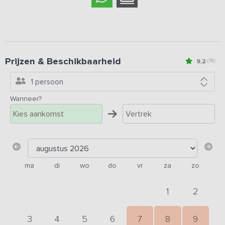
Prijzen & Beschikbaarheid
9,2
(78)
1 persoon
Wanneer?
ma
di
wo
do
vr
za
zo
1
2
3
4
5
6
7
8
9