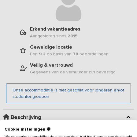
Erkend vakantieadres
Aangesloten sinds
2015
Geweldige locatie
Een
9.2
op basis van
78
beoordelingen
Veilig & vertrouwd
Gegevens van de verhuurder zijn bevestigd
Onze accommodatie is niet geschikt voor jongeren en/of
studentengroepen
Beschrijving
Cookie instellingen 🍪
Dit knusse en sfeervolle
vakantieadres
is voorzien van 9 luxe
We verwerken verschillende type cookies. Met functionele cookies werkt