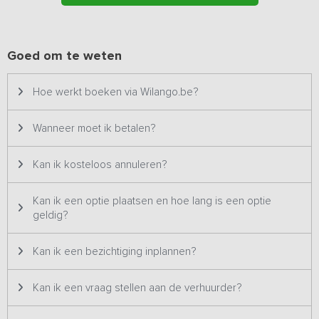
buffetten of het leveren van een goed gevulde picknickmand
kunnen wij voor je laten verzorgen via een gespecialiseerde
cateraar.
Goed om te weten
Bijzonderheden: Dit vakantieadres is zowel voor kleine als
grotere groepen geschikt en staat daarom drie keer op ons
Hoe werkt boeken via Wilango.be?
platform. Het betreft hetzelfde vakantieadres met dezelfde
foto's & prijzen en wordt dus ook altijd aan één groep tegelijk
verhuurd.
Wanneer moet ik betalen?
Kan ik kosteloos annuleren?
Kan ik een optie plaatsen en hoe lang is een optie
geldig?
Kan ik een bezichtiging inplannen?
Kan ik een vraag stellen aan de verhuurder?