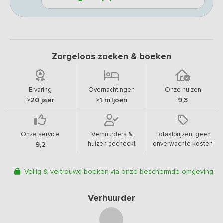
Zorgeloos zoeken & boeken
Ervaring
Overnachtingen
Onze huizen
>20 jaar
>1 miljoen
9,3
Onze service
Verhuurders &
Totaalprijzen, geen
huizen gecheckt
onverwachte kosten
9,2
Veilig & vertrouwd boeken via onze beschermde omgeving
Verhuurder