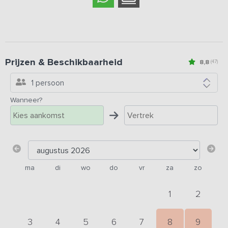
Prijzen & Beschikbaarheid
8,8
(47)
1 persoon
Wanneer?
ma
di
wo
do
vr
za
zo
1
2
3
4
5
6
7
8
9