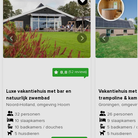
Bekijk
hier
alle foto's
Bekijk
hi
8,8
(52 reviews)
Luxe vakantiehuis met bar en
Vakantiehuis met
natuurlijk zwembad
trampoline & kam
Noord-Holland, omgeving Hoorn
Groningen, omgevi
32 personen
26 personen
10 slaapkamers
9 slaapkamers
10 badkamers / douches
5 badkamers / 
5
huisdieren
5
huisdieren