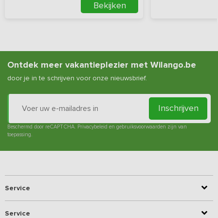
Bekijken
Ontdek meer vakantieplezier met Wilango.be
door je in te schrijven voor onze nieuwsbrief.
Inschrijven
Beschermd door reCAPTCHA.
Privacybeleid
en
gebruiksvoorwaarden
zijn van
toepassing.
Service
Service