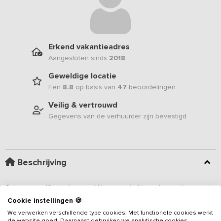
Erkend vakantieadres
Aangesloten sinds
2018
Geweldige locatie
Een
8.8
op basis van
47
beoordelingen
Veilig & vertrouwd
Gegevens van de verhuurder zijn bevestigd
Beschrijving
Gelegen op 10 minuten van Nijmegen vind je, net over de grens in
Duitsland, dit grote landhuis. Het geheel gerestaureerde landhuis
Cookie instellingen 🍪
ligt midden in de natuur. Je kijkt uit over een uitgestrekt,
We verwerken verschillende type cookies. Met functionele cookies werkt
beschermd natuurlandschap waar 's winters duizenden ganzen
de website goed. Daarnaast gebruiken we analytische cookies