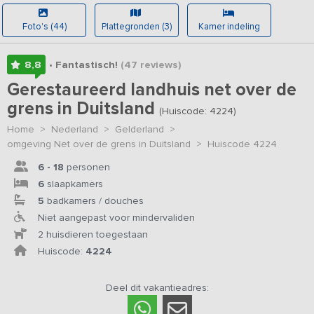
Foto's (44)
Plattegronden (3)
Kamer indeling
8,8
• Fantastisch!
(47
reviews
)
Gerestaureerd landhuis net over de
grens in Duitsland
(Huiscode: 4224)
Home
>
Nederland
>
Gelderland
>
omgeving Net over de grens in Duitsland
>
Huiscode 4224
6 - 18
personen
6
slaapkamers
5
badkamers / douches
Niet aangepast voor mindervaliden
2 huisdieren toegestaan
Huiscode:
4224
Deel dit vakantieadres: