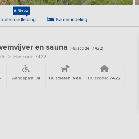
Nieuw
rtuele rondleiding
Kamer indeling
zwemvijver en sauna
(Huiscode: 7422)
rlo
>
Huiscode 7422
/
Aangepast:
Ja
Huisdieren:
Nee
Huiscode:
7422