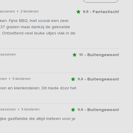
• Fantastisch!
wassenen + 2 kinderen
8,8
uken. Fijne BBQ, met vooral een zeer
n 37 graden maar dankzij de gekoelde
ntzettend veel leuke uitjes vlak in de
• Buitengewoon!
lwassenen
10
• Buitengewoon!
nen + 5 kinderen
9,6
en en kleinkinderen. Dit mede door het
• Buitengewoon!
wassenen + 5 kinderen
9,6
jke gastfamilie die altijd meteen voor je