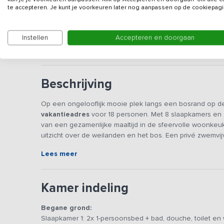
Gegevens van de verhuurd
te accepteren. Je kunt je voorkeuren later nog aanpassen op de cookiepagi
Gezien de luxe uitstraling en ligging midden in de 
Instellen
Accepteren en doorgaan
jongerengroepen of vergelijkbare groepen.
Beschrijving
Op een ongelooflijk mooie plek langs een bosrand op de
vakantieadres
voor 18 personen. Met 8 slaapkamers en 8
van een gezamenlijke maaltijd in de sfeervolle woonkeuke
uitzicht over de weilanden en het bos. Een privé zwemvij
plaatje compleet. Hier zul je een waanzinnig familie-of
Lees meer
Je komt deze accommodatie binnen via een ruime entree
garderobe. De centraal gelegen woonkamer heeft een rui
Kamer indeling
weilanden en het bos, een prachtige plek om ’s morgens 
grote keuken is voorzien van alle moderne gemakken, zo
Begane grond:
genoeg koel- en vriesruimte. Het keukeneiland is uitge
Slaapkamer 1: 2x 1-persoonsbed + bad, douche, toilet en 
voorbereidingen te treffen voor een heerlijke maaltijd. I