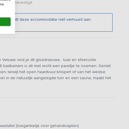
er zijn bevestigd
na.
natuur, wordt deze accommodatie niet verhuurd aan
 Veluwe vind je dit gloednieuwe, luxe en sfeervolle
 badkamers is dit met recht een pareltje te noemen. Geniet
n, terwijl het open haardvuur knispert of van het weidse
ver in de natuurlijk aangelegde tuin en een sauna, maakt het
 vriendenweekend beleven!
, waar de schoenen en de jas een plekje vinden in de
me open indeling, met een eindeloos uitzicht over de
in alle rust te genieten van de wereld die wakker wordt. De
als een 6 pits kookplaat, oven, magnetron en uiteraard
rust met een spoelgedeelte en veel ruimte om de
wastafel (toegankelijk voor gehandicapten)
n de woonkamer kun je je voor de houtkachel heerlijk uitbuiken