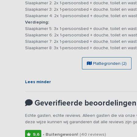
Slaapkamer 2: 2x 1-persoonsbed + douche, toilet en wast
op de grote bank onder het genot van een bakje verse kof
Slaapkamer 3: 2x 1-persoonsbed + douche, toilet en wast
vaatwassers hun werk doen.
Slaapkamer 4: 2x 1-persoonsbed + douche, toilet en wast
De 8 slaapkamers zijn evenredig verdeeld over de begane
Verdieping:
van een 2-persoonsbed, die ook uit elkaar geschoven 
Slaapkamer 5: 3x 1-persoonsbed + douche, toilet en wast
wastafel. Eén van de vier slaapkamers op de begane gro
Slaapkamer 6: 2x 1-persoonsbed + douche, toilet en wast
wastafel en bad. De kamers op de bovenverdieping besch
Slaapkamer 7: 2x 1-persoonsbed + douche, toilet en wast
persoonsbed en een eigen badkamer. Twee kamers hebben
Slaapkamer 8: 3x 1-persoonsbed + douche, toilet en wast
personen kunt overnachten. Hier is een goede nachtrust 
de stilte en de vogeltjes.
Plattegronden (2)
Rondom het huis ligt een natuurlijk aangelegde tuin, waar
Voor een heerlijk verwen-moment staat er naast de eige
Lees minder
kun je in de comfortabele loungestoelen en ligbedden v
de avond afsluiten op één van de picknickbanken. Een un
Geverifieerde beoordelingen
Ontbijt, lunch, borrel en diner kan verzorgd worden in he
Vraag gerust naar de mogelijkheden.
Echte gasten, echte reviews. Alleen gasten die via onz
deze wijze kunnen wij garanderen dat alle reviews zijn 
9,6
• Buitengewoon!
(40
reviews
)