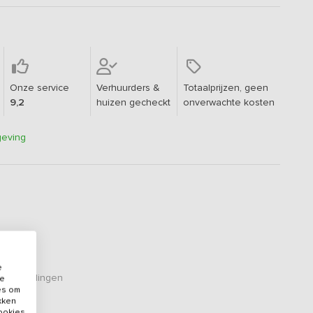
Onze service
Verhuurders &
Totaalprijzen, geen
9,2
huizen gecheckt
onverwachte kosten
geving
e
eoordelingen
de
es om
ikken
cookies