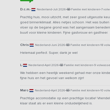
D.c.m.
-
-
-
-
Nederland
Juli 2026
Familie met kinderen
7 vol
Prachtig huis, mooi uitzicht, met zeer goed uitgeruste ke
goed binnenklimaat. Alles netjes schoon. Het was buite
vloer op de begane grond was het aangenaam beneden. O
buurt voor kleine kinderen. Fijne gastvrouw en gastheer.
Chris
-
-
-
-
Nederland
Juni 2026
Familie met kinderen
18 vo
Helemaal perfect. Super, dank je wel
L
-
-
-
-
Nederland
April 2026
Familie met kinderen
9 volwasse
We hebben een heerlijk weekend gehad mer onze kinder
fijne huis en het gevoel van welkom zijn!
Marc
-
-
-
-
Nederland
April 2026
Familie met kinderen
10 vol
Prachtige accomodatie op een prachtige locatie! Vriendeli
klaar staat als er een kleine onduidelijkheid is.