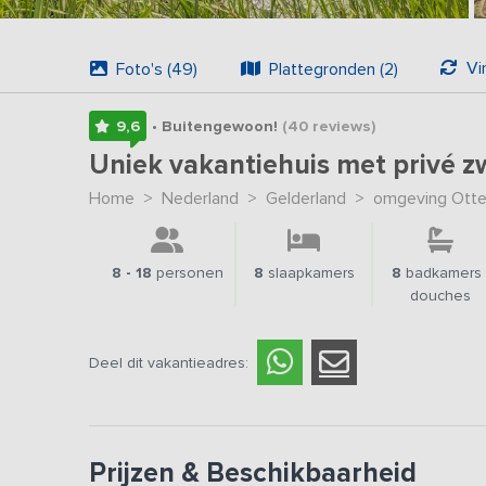
Vi
Foto's (49)
Plattegronden (2)
9,6
• Buitengewoon!
(40
reviews
)
Uniek vakantiehuis met privé 
Home
>
Nederland
>
Gelderland
>
omgeving Otte
8 - 18
personen
8
slaapkamers
8
badkamers 
douches
Deel dit vakantieadres:
Prijzen & Beschikbaarheid