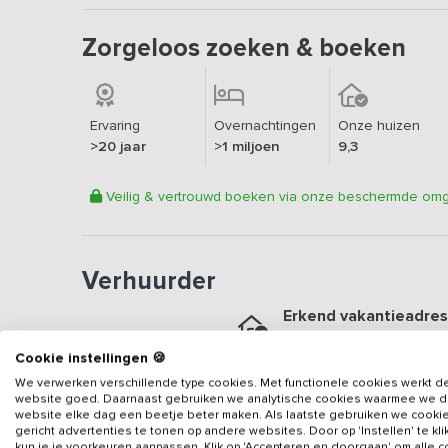
Zorgeloos zoeken & boeken
Ervaring
Overnachtingen
Onze huizen
>20 jaar
>1 miljoen
9,3
Veilig & vertrouwd boeken via onze beschermde om
Verhuurder
Erkend vakantieadres
Aangesloten sinds
2020
Cookie instellingen 🍪
Geweldige locatie
We verwerken verschillende type cookies. Met functionele cookies werkt d
Een
9.6
op basis van
40
b
website goed. Daarnaast gebruiken we analytische cookies waarmee we 
website elke dag een beetje beter maken. Als laatste gebruiken we cooki
gericht advertenties te tonen op andere websites. Door op 'Instellen' te kl
Veilig & vertrouwd
kun je je voorkeuren aanpassen. Klik op 'Accepteren en doorgaan' om alle 