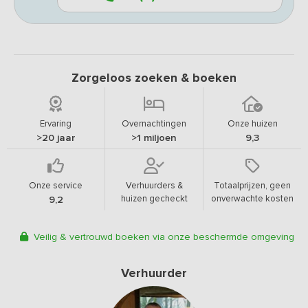
Zorgeloos zoeken & boeken
Ervaring
Overnachtingen
Onze huizen
>20 jaar
>1 miljoen
9,3
Onze service
Verhuurders &
Totaalprijzen, geen
huizen gecheckt
onverwachte kosten
9,2
Veilig & vertrouwd boeken via onze beschermde omgeving
Verhuurder