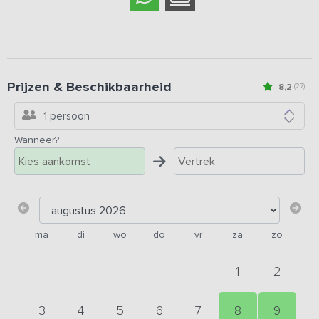
Prijzen & Beschikbaarheid
8,2
(27)
1 persoon
Wanneer?
ma
di
wo
do
vr
za
zo
1
2
3
4
5
6
7
8
9