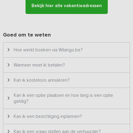
slaapkamers. Een daarvan heeft een eigen badkamer en de
Bekijk hier alle vakantieadressen
andere kamers delen een badkamer met douche, toilet en
wastafel. Iedere slaapkamer heeft een eigen thema en is origineel
ingericht. Voor een kort momentje voor jezelf of om de dag af te
sluiten, zijn alle slaapkamers van een tv voorzien.
Goed om te weten
De ruime tuin met gracht er omheen is heerlijk om te relaxen. Voor
de kinderen is er een klimrek, glijbaan, schommel, slee, skelters,
Hoe werkt boeken via Wilango.be?
tafeltennistafel en is er een grote trampoline met veilig vangnet
aanwezig.
Wanneer moet ik betalen?
Kan ik kosteloos annuleren?
Kan ik een optie plaatsen en hoe lang is een optie
geldig?
Kan ik een bezichtiging inplannen?
Kan ik een vraag stellen aan de verhuurder?