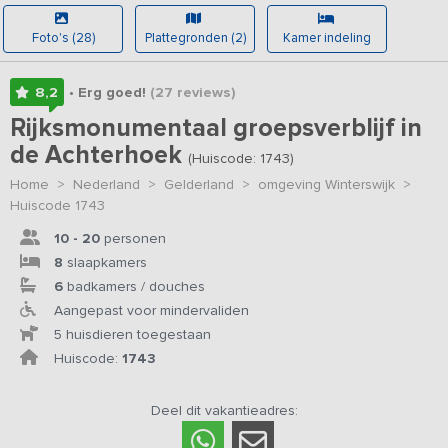
Foto's (28)
Plattegronden (2)
Kamer indeling
8,2
• Erg goed!
(27
reviews
)
Rijksmonumentaal groepsverblijf in
de Achterhoek
(Huiscode: 1743)
Home
>
Nederland
>
Gelderland
>
omgeving Winterswijk
>
Huiscode 1743
10 - 20
personen
8
slaapkamers
6
badkamers / douches
Aangepast voor mindervaliden
5 huisdieren toegestaan
Huiscode:
1743
Deel dit vakantieadres: