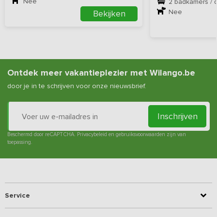
Nee
2 badkamers / 
Nee
Bekijken
Ontdek meer vakantieplezier met Wilango.be
door je in te schrijven voor onze nieuwsbrief.
Inschrijven
Beschermd door reCAPTCHA.
Privacybeleid
en
gebruiksvoorwaarden
zijn van
toepassing.
Service