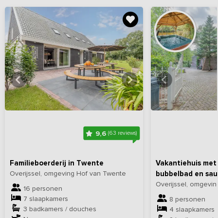
Bekijk
hier
alle foto's
Bekijk
hi
9,6
(63 reviews)
Familieboerderij in Twente
Vakantiehuis met 
Overijssel, omgeving Hof van Twente
bubbelbad en sa
Overijssel, omgevi
16 personen
7 slaapkamers
8 personen
3 badkamers / douches
4 slaapkamers