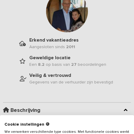
Erkend vakantieadres
Aangesloten sinds
2011
Geweldige locatie
Een
8.2
op basis van
27
beoordelingen
Veilig & vertrouwd
Gegevens van de verhuurder zijn bevestigd
Beschrijving
Cookie instellingen 🍪
Deze unieke groepsaccommodatie is gelegen op een
eeuwenoud Rijksmonumentaal Scholtengoed, vlakbij de Duitse
We verwerken verschillende type cookies. Met functionele cookies werkt