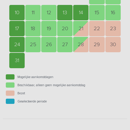
10
11
12
13
14
15
16
17
18
19
20
21
22
23
24
25
26
27
28
29
30
31
Mogelijke aankomstdagen
Beschikbaar, alleen geen mogelijke aankomstdag
Bezet
Geselecteerde periode