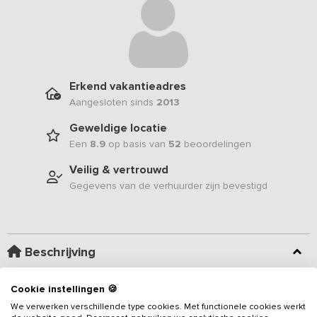
Erkend vakantieadres
Aangesloten sinds
2013
Geweldige locatie
Een
8.9
op basis van
52
beoordelingen
Veilig & vertrouwd
Gegevens van de verhuurder zijn bevestigd
Beschrijving
Dit 22-persoons
vakantieadres
bestaat uit een boerderij met een
Cookie instellingen 🍪
extra vakantiehuis grenzend aan het terras en is gelegen op een
We verwerken verschillende type cookies. Met functionele cookies werkt