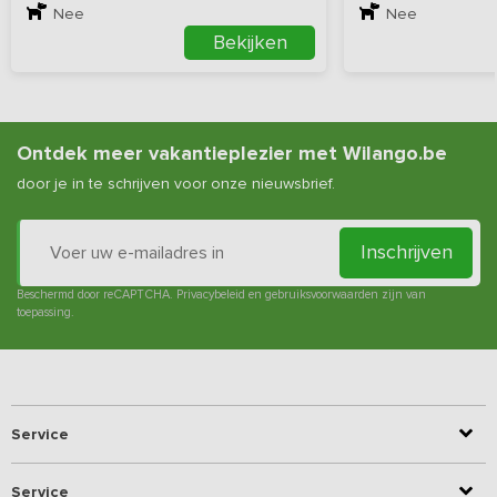
Nee
Nee
Bekijken
Ontdek meer vakantieplezier met Wilango.be
door je in te schrijven voor onze nieuwsbrief.
Inschrijven
Beschermd door reCAPTCHA.
Privacybeleid
en
gebruiksvoorwaarden
zijn van
toepassing.
Service
Service