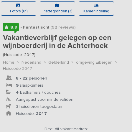
Foto's (61)
Plattegronden (3)
Kamer indeling
8,9
• Fantastisch!
(52
reviews
)
Vakantieverblijf gelegen op een
wijnboerderij in de Achterhoek
(Huiscode: 2047)
Home
>
Nederland
>
Gelderland
>
omgeving Eibergen
>
Huiscode 2047
8 - 22
personen
9
slaapkamers
4
badkamers / douches
Aangepast voor mindervaliden
3 huisdieren toegestaan
Huiscode:
2047
Deel dit vakantieadres: