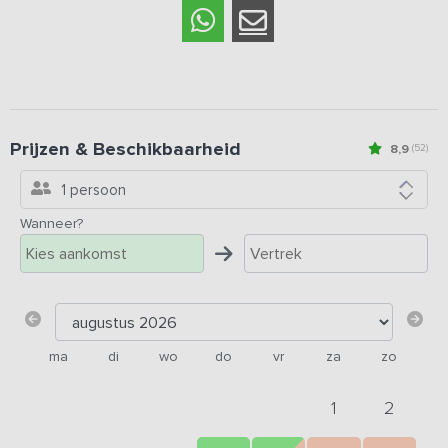
Prijzen & Beschikbaarheid
8,9
(52)
1 persoon
Wanneer?
ma
di
wo
do
vr
za
zo
1
2