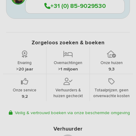
+31 (0) 85-9029530
Zorgeloos zoeken & boeken
Ervaring
Overnachtingen
Onze huizen
>20 jaar
>1 miljoen
9,3
Onze service
Verhuurders &
Totaalprijzen, geen
huizen gecheckt
onverwachte kosten
9,2
Veilig & vertrouwd boeken via onze beschermde omgeving
Verhuurder