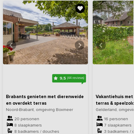
Bekijk
hier
alle foto's
Bekijk
hi
9,5
(44 reviews)
Brabants genieten met dierenweide
Vakantiehuis met
en overdekt terras
terras & speelzol
Noord-Brabant, omgeving Boxmeer
Gelderland, omgevi
20 personen
16 personen
8 slaapkamers
7 slaapkamers
8 badkamers / douches
3 badkamers / 