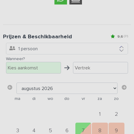
Prijzen & Beschikbaarheid
9,6
(31)
1 persoon
Wanneer?
ma
di
wo
do
vr
za
zo
1
2
3
4
5
6
7
8
9