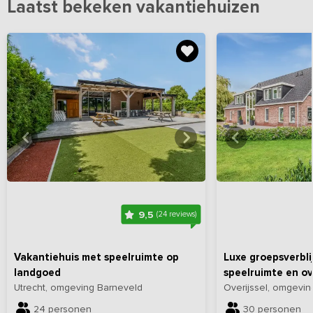
Laatst bekeken vakantiehuizen
Bekijk
hier
alle foto's
Bekijk
hi
9,5
(24 reviews)
Vakantiehuis met speelruimte op
Luxe groepsverbli
landgoed
speelruimte en ov
Utrecht, omgeving Barneveld
Overijssel, omgevi
24 personen
30 personen