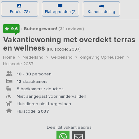
Foto's (78)
Plattegronden (2)
Kamer indeling
9,6
• Buitengewoon!
(31
reviews
)
Vakantiewoning met overdekt terras
en wellness
(Huiscode: 2037)
Home
>
Nederland
>
Gelderland
>
omgeving Opheusden
>
Huiscode 2037
10 - 30
personen
12
slaapkamers
5
badkamers / douches
Niet aangepast voor mindervaliden
Huisdieren niet toegestaan
Huiscode:
2037
Deel dit vakantieadres: