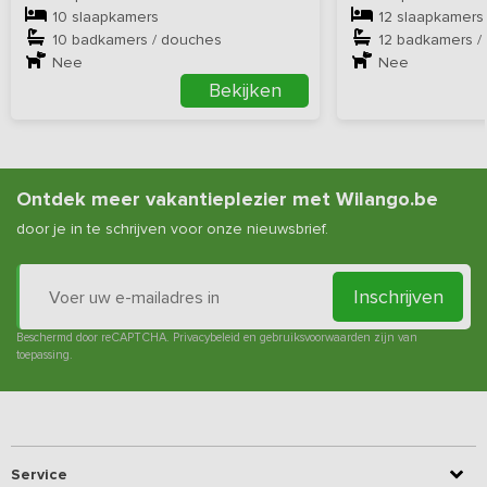
10 slaapkamers
12 slaapkamers
10 badkamers / douches
12 badkamers /
Nee
Nee
Bekijken
Ontdek meer vakantieplezier met Wilango.be
door je in te schrijven voor onze nieuwsbrief.
Inschrijven
Beschermd door reCAPTCHA.
Privacybeleid
en
gebruiksvoorwaarden
zijn van
toepassing.
Service