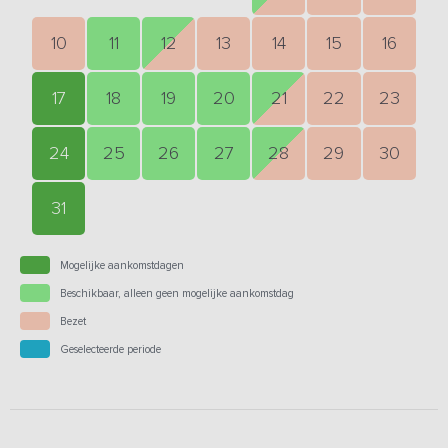
10
11
12
13
14
15
16
17
18
19
20
21
22
23
24
25
26
27
28
29
30
31
Mogelijke aankomstdagen
Beschikbaar, alleen geen mogelijke aankomstdag
Bezet
Geselecteerde periode