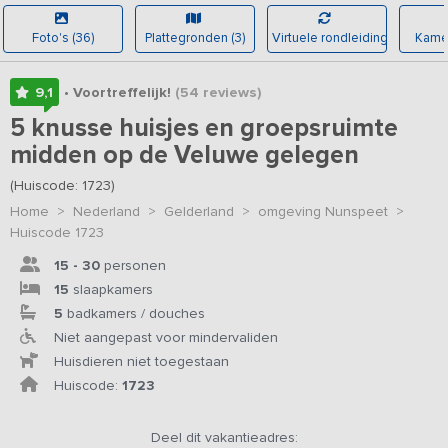
Foto's (36)
Plattegronden (3)
Virtuele rondleiding
Kamer
9,1
• Voortreffelijk!
(54
reviews
)
5 knusse huisjes en groepsruimte
midden op de Veluwe gelegen
(Huiscode: 1723)
Home
>
Nederland
>
Gelderland
>
omgeving Nunspeet
>
Huiscode 1723
15 - 30
personen
15
slaapkamers
5
badkamers / douches
Niet aangepast voor mindervaliden
Huisdieren niet toegestaan
Huiscode:
1723
Deel dit vakantieadres: