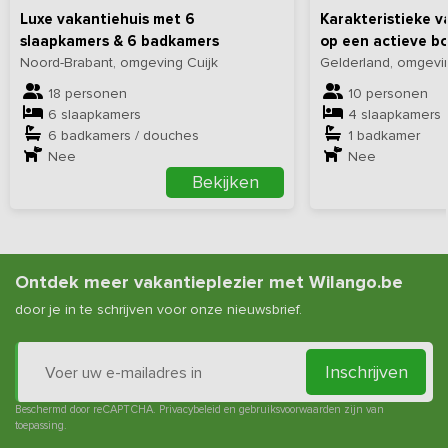
Luxe vakantiehuis met 6
Karakteristieke v
slaapkamers & 6 badkamers
op een actieve bo
Noord-Brabant, omgeving Cuijk
Gelderland, omgev
18 personen
10 personen
6 slaapkamers
4 slaapkamers
6 badkamers / douches
1 badkamer
Nee
Nee
Bekijken
Ontdek meer vakantieplezier met Wilango.be
door je in te schrijven voor onze nieuwsbrief.
Inschrijven
Beschermd door reCAPTCHA.
Privacybeleid
en
gebruiksvoorwaarden
zijn van
toepassing.