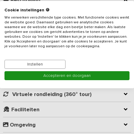
Beschrijving
Cookie instellingen 🍪
Gelegen op slechts 1 kilometer van het Veluwemeer, ligt dit
We verwerken verschillende type cookies. Met functionele cookies werkt
vakantieadres
voor 30 personen. In een oase van groen kun je –
de website goed. Daarnaast gebruiken we analytische cookies
waarmee we de website elke dag een beetje beter maken. Als laatste
in alle jaargetijden – genieten van rust, ruimte en recreatie. In de
gebruiken we cookies om gericht advertenties te tonen op andere
lente hoor je de vogels fluiten. In de zomer maak je een fietstocht
websites. Door op 'Instellen' te klikken kun je je voorkeuren aanpassen.
over de Veluwe of huur je een boot op het Veluwemeer. In de
Klik op 'Accepteren en doorgaan' om alle cookies te accepteren. Je kunt
Lees meer
je voorkeuren later nog aanpassen op de cookiepagina.
herfst trek je erop uit voor een heerlijke boswandeling. In de
winter bewonder je de omgeving, bedekt met een betoverend
laagje sneeuw.
Kamer indeling
Instellen
De groepsaccommodatie is gelegen op een rustig kleinschalig
Accepteren en doorgaan
park en bestaat uit een groepsruimte in combinatie met vijf luxe
Geverifieerde beoordelingen
Noorse huisjes die in een waaier staan opgesteld rondom een
gezellige barbecue plaats met een ruim gazon. Samen met familie
Virtuele rondleiding (360° tour)
of vrienden kun je hier verblijven en in de groepsruimte kun je
gezamenlijk koken en eten, of gezellig met de hele groep samen
Faciliteiten
zitten. Een complete keuken en gezellige bar staan hier tot je
beschikking.
Omgeving
De 6-persoons huisjes zijn uitgerust met een gezellige