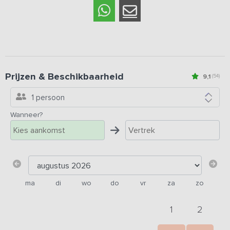
Prijzen & Beschikbaarheid
9,1
(54)
1 persoon
Wanneer?
ma
di
wo
do
vr
za
zo
1
2