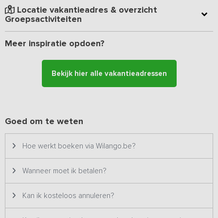
woonkamer met overdekt terras aan de voorzijde, een luxe
Locatie vakantieadres & overzicht
keuken, een comfortabele badkamer en drie slaapkamers. De vijf
Groepsactiviteiten
huisjes bieden in totaal plaats aan 30 personen verdeeld over 15
slaapkamers. De vijf vakantiehuisjes en de groepsruimte zijn beide
verwarmd.
Meer inspiratie opdoen?
Bekijk hier alle vakantieadressen
Goed om te weten
Hoe werkt boeken via Wilango.be?
Wanneer moet ik betalen?
Kan ik kosteloos annuleren?