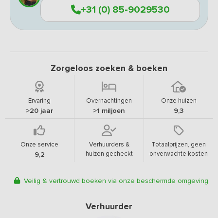
+31 (0) 85-9029530
Zorgeloos zoeken & boeken
Ervaring
Overnachtingen
Onze huizen
>20 jaar
>1 miljoen
9,3
Onze service
Verhuurders &
Totaalprijzen, geen
huizen gecheckt
onverwachte kosten
9,2
Veilig & vertrouwd boeken via onze beschermde omgeving
Verhuurder