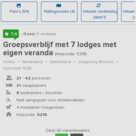
Foto's (54)
Plattegronden (4)
Virtuele rondleiding
Virtuel
(deel 1)
(d
7,6
• Goed
(1
review
)
Groepsverblijf met 7 lodges met
eigen veranda
(Huiscode: 5218)
Home
>
Nederland
>
Gelderland
>
omgeving Borculo
>
Huiscode 5218
21 - 42
personen
21
slaapkamers
8
badkamers / douches
Niet aangepast voor mindervaliden
4 huisdieren toegestaan
Huiscode:
5218
Deel dit vakantieadres: