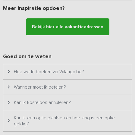
leefruimtes zijn uitgerust met een comfortabele loungebank en
een open keuken met vaatwasser en een grote koelkast met
Meer inspiratie opdoen?
vriesvak. Voor koudere dagen is elke lodge voorzien van een
pelletkachel, en er zijn extra fleecedekens aanwezig om het extra
gezellig te maken.
Bekijk hier alle vakantieadressen
Slaap- en badkamers
De 7 lodges zijn verdeeld over 2 velden en bieden samen
voldoende ruimte voor 42 personen. Op Veld C staan 3 lodges,
Goed om te weten
twee 6-persoons en een 10-persoons, samen voor 22 personen.
Op Veld D staan 4 lodges, twee 6-persoons en twee 4-persoons,
samen voor 20 personen.
Hoe werkt boeken via Wilango.be?
-
Vier 6-persoons lodges
hebben drie slaapkamers: twee kamers
Wanneer moet ik betalen?
met twee 1-persoonsbedden en een knusse 2-persoonsbedstee
met daaronder een speelruimte voor kinderen. De badkamers zijn
voorzien van een regendouche, toilet en wastafel.
Kan ik kosteloos annuleren?
-
Twee 4-persoons lodges
beschikken over twee slaapkamers,
beide met twee 2-persoonsbedden en een badkamer met
Kan ik een optie plaatsen en hoe lang is een optie
regendouche, toilet en wastafel.
geldig?
-
Eén 10-persoons lodge
heeft vier slaapkamers: twee kamers op
de begane grond (één met een 2-persoonsbed en één met een