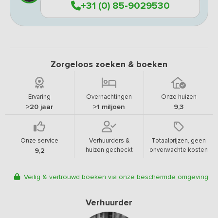
+31 (0) 85-9029530
Zorgeloos zoeken & boeken
Ervaring
Overnachtingen
Onze huizen
>20 jaar
>1 miljoen
9,3
Onze service
Verhuurders &
Totaalprijzen, geen
huizen gecheckt
onverwachte kosten
9,2
Veilig & vertrouwd boeken via onze beschermde omgeving
Verhuurder