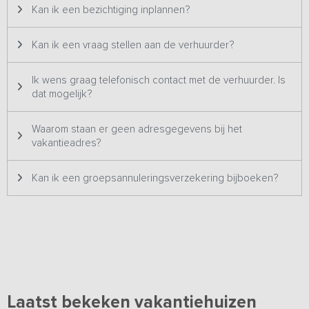
Kan ik een bezichtiging inplannen?
stapelbedstede) en twee kamers boven (één met een 2-
persoonsbed en één geschikt voor 4 personen). Ook deze
lodges hebben een badkamer op de begane grond.
Kan ik een vraag stellen aan de verhuurder?
Alle slaapkamers zijn voorzien van luxe boxspringsbedden, zodat
je verzekerd bent van een goede nachtrust.
Ik wens graag telefonisch contact met de verhuurder. Is
dat mogelijk?
Buiten
Op beide velden vind je een ruim privé grasveld waar de lodges in
een cirkel staan opgesteld, wat zorgt voor een gezellige
Waarom staan er geen adresgegevens bij het
groepssfeer. Terwijl de kinderen spelen op het terrein, kun je
vakantieadres?
ontspannen op de veranda’s met een goed boek of genieten van
een goed gesprek met een glas wijn in de hand. Hier verblijf je
Kan ik een groepsannuleringsverzekering bijboeken?
midden in de natuur, omringd door rust en ruimte.
Bijzonderheden
: deze accommodatie wordt in verschillende
samenstellingen aangeboden op onze website. Er zijn meerdere
groepslodges op het terrein. Het kan daardoor zijn dat je een
vermelding tegenkomt met vergelijkbare foto's.
Laatst bekeken vakantiehuizen