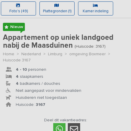
Foto's (49)
Plattegronden (1)
Kamer indeling
Nieuw
Appartement op uniek landgoed
nabij de Maasduinen
(Huiscode: 3167)
Home
>
Nederland
>
Limburg
>
omgeving Boxmeer
>
Huiscode 3167
4 - 10
personen
4
slaapkamers
4
badkamers / douches
Niet aangepast voor mindervaliden
Huisdieren niet toegestaan
Huiscode:
3167
Deel dit vakantieadres: