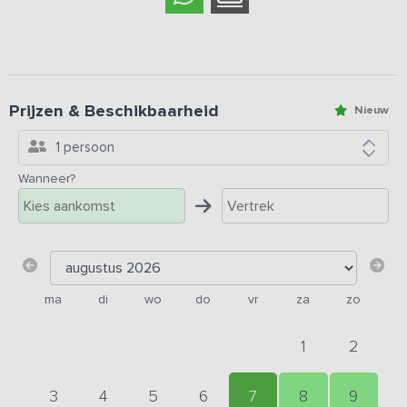
Prijzen & Beschikbaarheid
Nieuw
1 persoon
Wanneer?
ma
di
wo
do
vr
za
zo
1
2
3
4
5
6
7
8
9