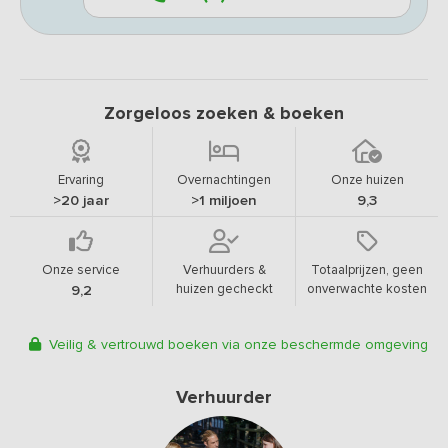
Zorgeloos zoeken & boeken
Ervaring
Overnachtingen
Onze huizen
>20 jaar
>1 miljoen
9,3
Onze service
Verhuurders &
Totaalprijzen, geen
huizen gecheckt
onverwachte kosten
9,2
Veilig & vertrouwd boeken via onze beschermde omgeving
Verhuurder