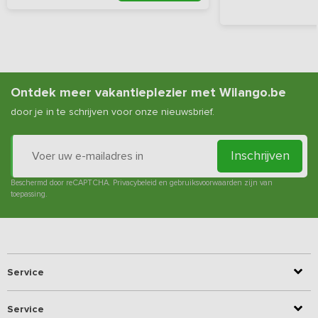
Ontdek meer vakantieplezier met Wilango.be
door je in te schrijven voor onze nieuwsbrief.
Inschrijven
Beschermd door reCAPTCHA.
Privacybeleid
en
gebruiksvoorwaarden
zijn van
toepassing.
Service
Service