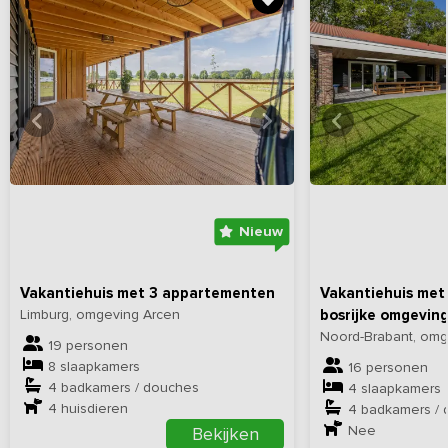
Bekijk
hier
alle foto's
Bekijk
hi
Nieuw
Vakantiehuis met 3 appartementen
Vakantiehuis met 
Limburg, omgeving Arcen
bosrijke omgevin
Noord-Brabant, om
19 personen
8 slaapkamers
16 personen
4 badkamers / douches
4 slaapkamers
4
huisdieren
4 badkamers /
Nee
Bekijken