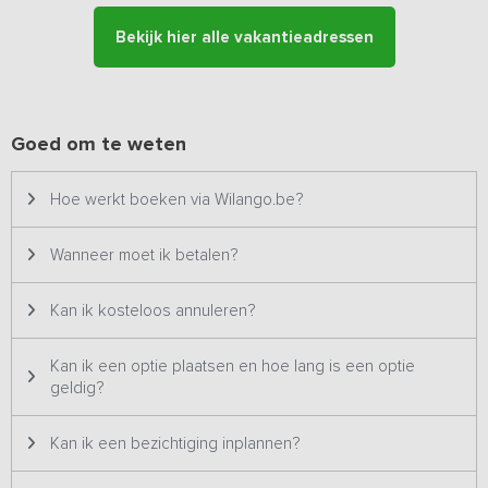
badkamer met douche, toilet en wastafel.
Bekijk hier alle vakantieadressen
Zodra je de tuindeuren opent, kun je heerlijk genieten van je
eigen tuin met terras, vanaf waar je een prachtig vrij uitzicht hebt!
Beneden vind je een groot grasveld waar je kunt zitten en je het
landgoed kunt bewonderen. Via de achterpoort loop je zo het bos
Goed om te weten
in en kom je volledig tot rust in de prachtige natuur.
Hoe werkt boeken via Wilango.be?
Let op: een optie of kijkafspraak is bij dit vakantieadres niet
mogelijk.
Wanneer moet ik betalen?
Kan ik kosteloos annuleren?
Kan ik een optie plaatsen en hoe lang is een optie
geldig?
Kan ik een bezichtiging inplannen?