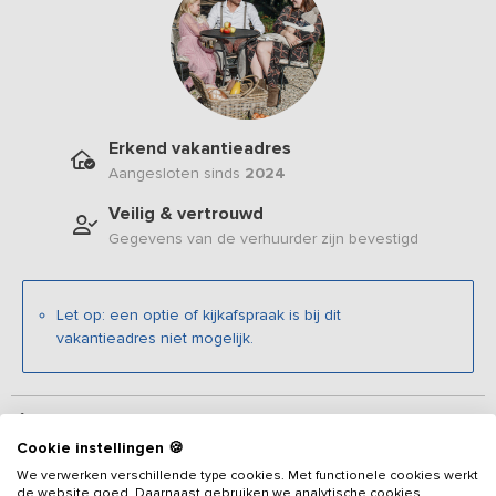
Erkend vakantieadres
Aangesloten sinds
2024
Veilig & vertrouwd
Gegevens van de verhuurder zijn bevestigd
Let op: een optie of kijkafspraak is bij dit
vakantieadres niet mogelijk.
Beschrijving
Cookie instellingen 🍪
We verwerken verschillende type cookies. Met functionele cookies werkt
Dit 10-persoons
vakantieadres
is gelegen aan het schitterende
de website goed. Daarnaast gebruiken we analytische cookies