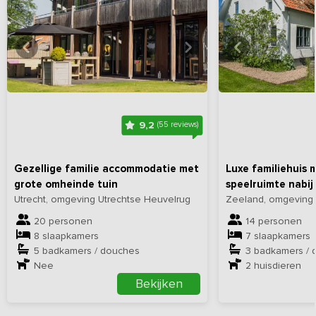
Bekijk
hier
alle foto's
Bekijk
hi
9,2
(55 reviews)
Gezellige familie accommodatie met
Luxe familiehuis 
grote omheinde tuin
speelruimte nabij
Utrecht, omgeving Utrechtse Heuvelrug
Zeeland, omgeving
20 personen
14 personen
8 slaapkamers
7 slaapkamers
5 badkamers / douches
3 badkamers / 
Nee
2
huisdieren
Bekijken