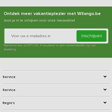
Ontdek meer vakantieplezier met Wilango.be
door je in te schrijven voor onze nieuwsbrief.
Inschrijven
Beschermd door reCAPTCHA.
Privacybeleid
en
gebruiksvoorwaarden
zijn van
toepassing.
Service
Service
Regio's