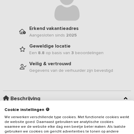
Erkend vakantieadres
Aangesloten sinds
2025
Geweldige locatie
Een
8.8
op basis van
3
beoordelingen
Veilig & vertrouwd
Gegevens van de verhuurder zijn bevestigd
Beschrijving
Cookie instellingen 🍪
In het landelijke Limburg, aan de Maas, ligt deze sfeervolle en
We verwerken verschillende type cookies. Met functionele cookies werkt
huiselijke 12-persoons vakantiewoning. Met 4 slaapkamers, een
de website goed. Daarnaast gebruiken we analytische cookies
ruime woonkamer, een landelijke en goed uitgeruste keuken én
waarmee we de website elke dag een beetje beter maken. Als laatste
gebruiken we cookies om gericht advertenties te tonen op andere
een gedeeld binnenzwembad biedt het alles wat je nodig hebt -