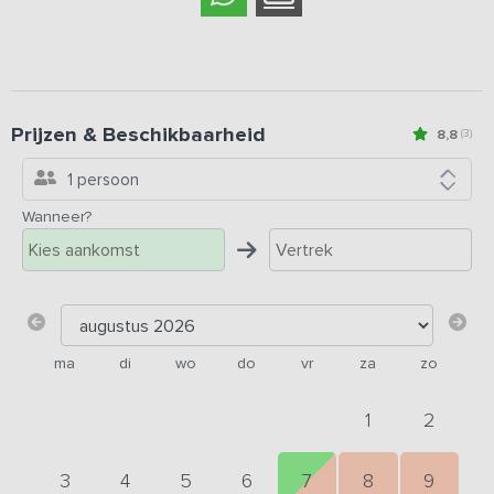
Prijzen & Beschikbaarheid
8,8
(3)
1 persoon
Wanneer?
ma
di
wo
do
vr
za
zo
1
2
3
4
5
6
7
8
9