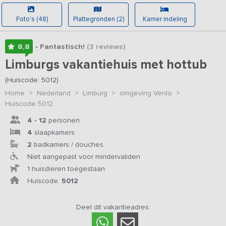
Foto's (48)
Plattegronden (2)
Kamer indeling
8,8
• Fantastisch!
(3
reviews
)
Limburgs vakantiehuis met hottub
(Huiscode: 5012)
Home
>
Nederland
>
Limburg
>
omgeving Venlo
>
Huiscode 5012
4 - 12
personen
4
slaapkamers
2
badkamers / douches
Niet aangepast voor mindervaliden
1 huisdieren toegestaan
Huiscode:
5012
Deel dit vakantieadres: