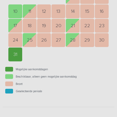
10
11
12
13
14
15
16
17
18
19
20
21
22
23
24
25
26
27
28
29
30
31
Mogelijke aankomstdagen
Beschikbaar, alleen geen mogelijke aankomstdag
Bezet
Geselecteerde periode