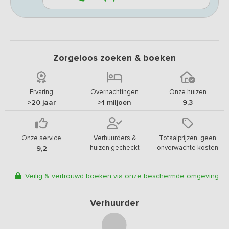
Zorgeloos zoeken & boeken
Ervaring
Overnachtingen
Onze huizen
>20 jaar
>1 miljoen
9,3
Onze service
Verhuurders &
Totaalprijzen, geen
huizen gecheckt
onverwachte kosten
9,2
Veilig & vertrouwd boeken via onze beschermde omgeving
Verhuurder