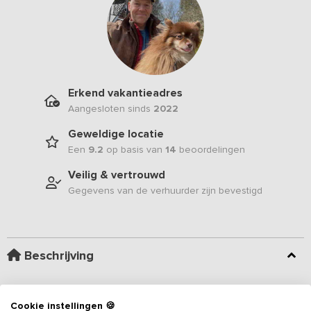
Erkend vakantieadres
Aangesloten sinds
2022
Geweldige locatie
Een
9.2
op basis van
14
beoordelingen
Veilig & vertrouwd
Gegevens van de verhuurder zijn bevestigd
Beschrijving
Dit schitterende
vakantieadres
is gevestigd in een pand met
historische waarde. Het karaktervolle gebouw bevindt zich in een
Cookie instellingen 🍪