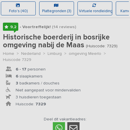
Foto's (40)
Plattegronden (3)
Virtuele rondleiding
Kamer
9,2
• Voortreffelijk!
(14
reviews
)
Historische boerderij in bosrijke
omgeving nabij de Maas
(Huiscode: 7329)
Home
>
Nederland
>
Limburg
>
omgeving Meerlo
>
Huiscode 7329
6 - 17
personen
6
slaapkamers
3
badkamers / douches
Niet aangepast voor mindervaliden
3 huisdieren toegestaan
Huiscode:
7329
Deel dit vakantieadres: