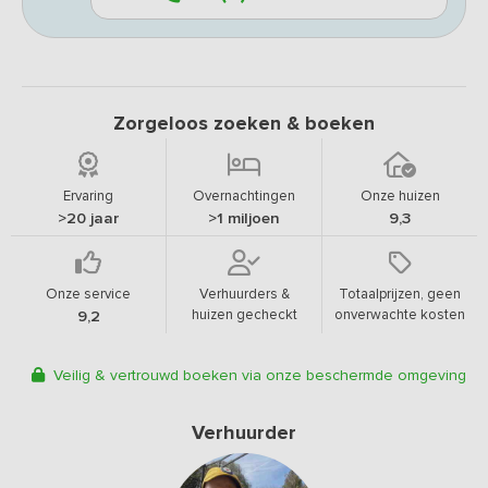
Zorgeloos zoeken & boeken
Ervaring
Overnachtingen
Onze huizen
>20 jaar
>1 miljoen
9,3
Onze service
Verhuurders &
Totaalprijzen, geen
huizen gecheckt
onverwachte kosten
9,2
Veilig & vertrouwd boeken via onze beschermde omgeving
Verhuurder