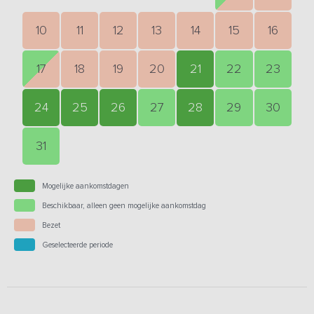
10
11
12
13
14
15
16
17
18
19
20
21
22
23
24
25
26
27
28
29
30
31
Mogelijke aankomstdagen
Beschikbaar, alleen geen mogelijke aankomstdag
Bezet
Geselecteerde periode