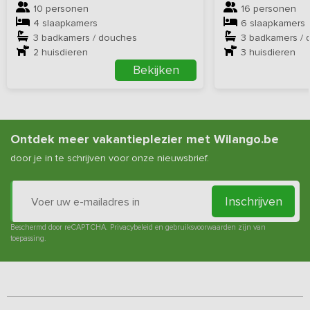
10 personen
16 personen
4 slaapkamers
6 slaapkamers
3 badkamers / douches
3 badkamers / 
2
huisdieren
3
huisdieren
Bekijken
Ontdek meer vakantieplezier met Wilango.be
door je in te schrijven voor onze nieuwsbrief.
Inschrijven
Beschermd door reCAPTCHA.
Privacybeleid
en
gebruiksvoorwaarden
zijn van
toepassing.