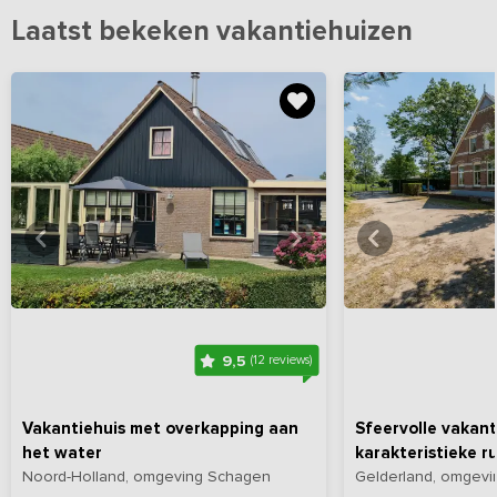
Laatst bekeken vakantiehuizen
Bekijk
hier
alle foto's
Bekijk
hi
9,5
(12 reviews)
Vakantiehuis met overkapping aan
Sfeervolle vakant
het water
karakteristieke r
Noord-Holland, omgeving Schagen
Gelderland, omgevi