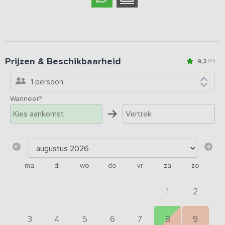
Prijzen & Beschikbaarheid
9,2
(14)
1 persoon
Wanneer?
ma
di
wo
do
vr
za
zo
1
2
3
4
5
6
7
8
9