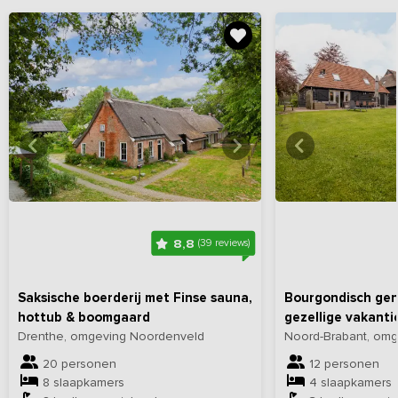
Bekijk
hier
alle foto's
Bekijk
hi
8,8
(39 reviews)
Saksische boerderij met Finse sauna,
Bourgondisch geni
hottub & boomgaard
gezellige vakantie
Drenthe, omgeving Noordenveld
Noord-Brabant, omge
20 personen
12 personen
8 slaapkamers
4 slaapkamers