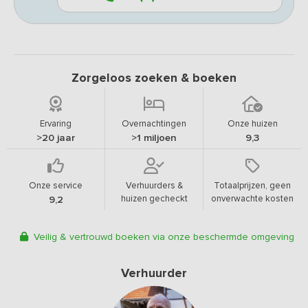
Zorgeloos zoeken & boeken
Ervaring
Overnachtingen
Onze huizen
>20 jaar
>1 miljoen
9,3
Onze service
Verhuurders &
Totaalprijzen, geen
huizen gecheckt
onverwachte kosten
9,2
Veilig & vertrouwd boeken via onze beschermde omgeving
Verhuurder