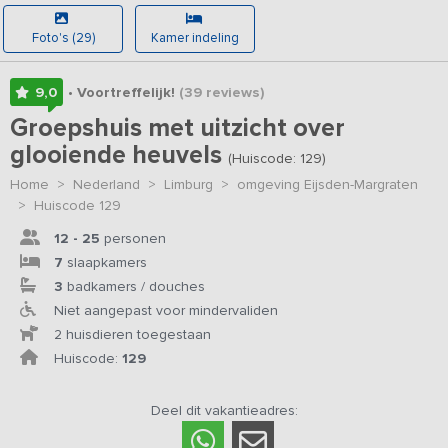
Foto's (29)
Kamer indeling
9,0
• Voortreffelijk!
(39
reviews
)
Groepshuis met uitzicht over
glooiende heuvels
(Huiscode: 129)
Home
>
Nederland
>
Limburg
>
omgeving Eijsden-Margraten
>
Huiscode 129
12 - 25
personen
7
slaapkamers
3
badkamers / douches
Niet aangepast voor mindervaliden
2 huisdieren toegestaan
Huiscode:
129
Deel dit vakantieadres: