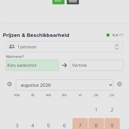
Prijzen & Beschikbaarheid
9,0
(39)
1 persoon
Wanneer?
ma
di
wo
do
vr
za
zo
1
2
3
4
5
6
7
8
9