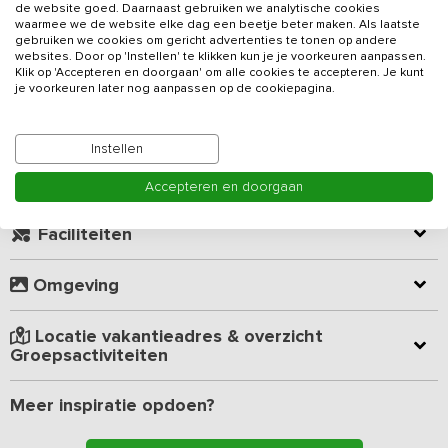
de website goed. Daarnaast gebruiken we analytische cookies
Limburgse boerderij. Gezien de ligging in dit heuvelachtige gebied
waarmee we de website elke dag een beetje beter maken. Als laatste
is dit
vakantieadres
zeer geschikt voor groepen die van
gebruiken we cookies om gericht advertenties te tonen op andere
wielrennen en mountainbiken houden (toer en MTB) en die het
websites. Door op 'Instellen' te klikken kun je je voorkeuren aanpassen.
Lees meer
Klik op 'Accepteren en doorgaan' om alle cookies te accepteren. Je kunt
prachtige Zuid Limburgse heuvelland willen verkennen.
je voorkeuren later nog aanpassen op de cookiepagina.
De accommodatie beschikt over een woonkamer met meerdere
Kamer indeling
banken en een eetkamer waar u met uw gehele groep
Instellen
gezamenlijk kunt eten. De ruime keuken is van alle gemakken
voorzien zoals een vaatwasser en combimagnetron.
Geverifieerde beoordelingen
Accepteren en doorgaan
Buiten vindt u een groot buitenterras en overdekt terras onder de
Faciliteiten
poort, hier is het heerlijk vertoeven! Het terras biedt uitzicht over
een glooiend weiland met hoogstambomen en een hellingbos.
Omgeving
Locatie vakantieadres & overzicht
Groepsactiviteiten
Meer inspiratie opdoen?