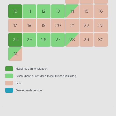
10
11
12
13
14
15
16
17
18
19
20
21
22
23
24
25
26
27
28
29
30
31
Mogelijke aankomstdagen
Beschikbaar, alleen geen mogelijke aankomstdag
Bezet
Geselecteerde periode