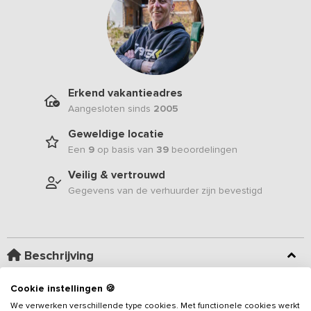
Erkend vakantieadres
Aangesloten sinds
2005
Geweldige locatie
Een
9
op basis van
39
beoordelingen
Veilig & vertrouwd
Gegevens van de verhuurder zijn bevestigd
Beschrijving
Cookie instellingen 🍪
De groepsaccommodatie voor 25 personen voorzien van 7
slaapkamers en 3 badkamers is gelegen in een monumentale
We verwerken verschillende type cookies. Met functionele cookies werkt