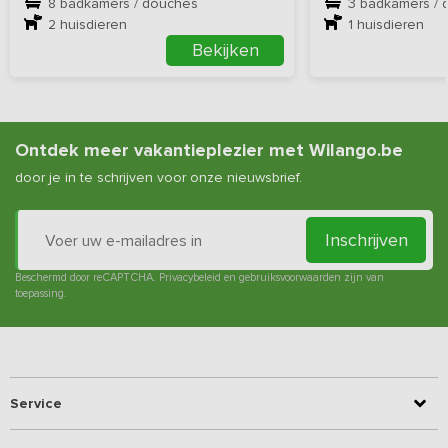
8 badkamers / douches
3 badkamers / 
2
huisdieren
1
huisdieren
Bekijken
Ontdek meer vakantieplezier met Wilango.be
door je in te schrijven voor onze nieuwsbrief.
Inschrijven
Beschermd door reCAPTCHA.
Privacybeleid
en
gebruiksvoorwaarden
zijn van
toepassing.
Service