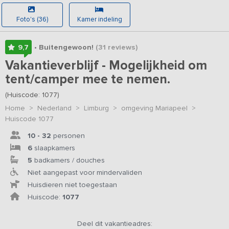
Foto's (36)
Kamer indeling
9,7
• Buitengewoon!
(31
reviews
)
Vakantieverblijf - Mogelijkheid om
tent/camper mee te nemen.
(Huiscode: 1077)
Home
>
Nederland
>
Limburg
>
omgeving Mariapeel
>
Huiscode 1077
10 - 32
personen
6
slaapkamers
5
badkamers / douches
Niet aangepast voor mindervaliden
Huisdieren niet toegestaan
Huiscode:
1077
Deel dit vakantieadres: