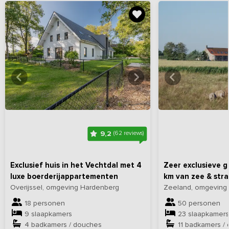
Bekijk
hier
alle foto's
Bekijk
hi
9,2
(62 reviews)
Exclusief huis in het Vechtdal met 4
Zeer exclusieve g
luxe boerderijappartementen
km van zee & str
Overijssel, omgeving Hardenberg
Zeeland, omgeving
18 personen
50 personen
9 slaapkamers
23 slaapkamers
4 badkamers / douches
11 badkamers /