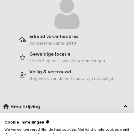
Erkend vakantieadres
Aangesloten sinds
2010
Geweldige locatie
Een
9.7
op basis van
31
beoordelingen
Veilig & vertrouwd
Gegevens van de verhuurder zijn bevestigd
Beschrijving
Dit
vakantieadres
voor 32 personen heeft een aparte ruime
Cookie instellingen 🍪
feest-/recreatieruimte met een sfeervolle bar en in het midden
We verwerken verschillende type cookies. Met functionele cookies werkt