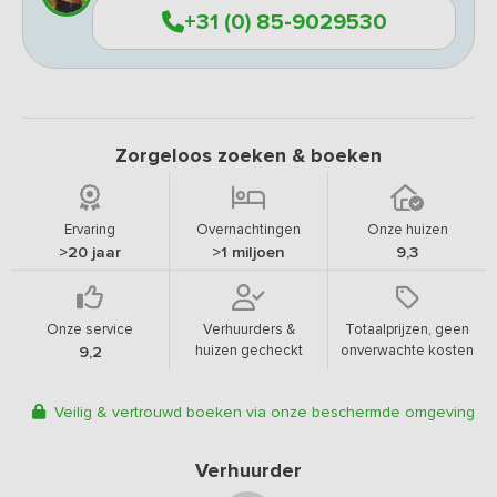
+31 (0) 85-9029530
Zorgeloos zoeken & boeken
Ervaring
Overnachtingen
Onze huizen
>20 jaar
>1 miljoen
9,3
Onze service
Verhuurders &
Totaalprijzen, geen
huizen gecheckt
onverwachte kosten
9,2
Veilig & vertrouwd boeken via onze beschermde omgeving
Verhuurder