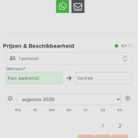
Prijzen & Beschikbaarheid
9,7
(31)
1 persoon
Wanneer?
ma
di
wo
do
vr
za
zo
1
2