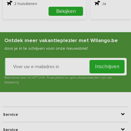
2
huisdieren
Ja
Bekijken
Ontdek meer vakantieplezier met Wilango.be
door je in te schrijven voor onze nieuwsbrief.
Inschrijven
Beschermd door reCAPTCHA.
Privacybeleid
en
gebruiksvoorwaarden
zijn van
toepassing.
Service
Service