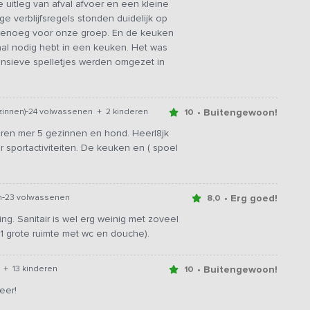
 uitleg van afval afvoer en een kleine
e verblijfsregels stonden duidelijk op
uim genoeg voor onze groep. En de keuken
aal nodig hebt in een keuken. Het was
tensieve spelletjes werden omgezet in
-
• Buitengewoon!
zinnen)
24 volwassenen + 2 kinderen
10
ren mer 5 gezinnen en hond. Heerl8jk
 sportactiviteiten. De keuken en ( spoel
-
• Erg goed!
n
23 volwassenen
8,0
g. Sanitair is wel erg weinig met zoveel
 grote ruimte met wc en douche).
• Buitengewoon!
 + 13 kinderen
10
eer!