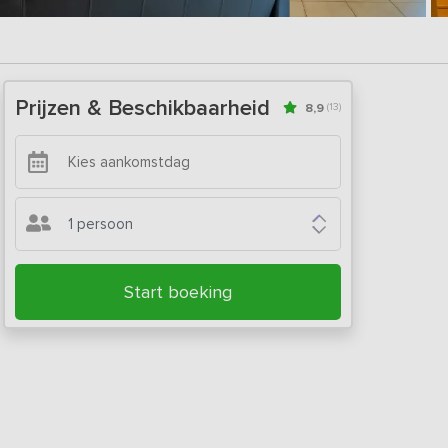
Prijzen & Beschikbaarheid
8,9
(13)
1 persoon
Start boeking