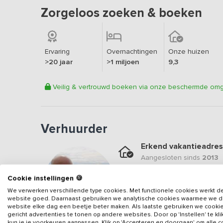
Zorgeloos zoeken & boeken
Ervaring
Overnachtingen
Onze huizen
>20 jaar
>1 miljoen
9,3
Veilig & vertrouwd boeken via onze beschermde om
Verhuurder
Erkend vakantieadres
Aangesloten sinds
2013
Geweldige locatie
Cookie instellingen 🍪
Een
8.9
op basis van
13
b
We verwerken verschillende type cookies. Met functionele cookies werkt d
website goed. Daarnaast gebruiken we analytische cookies waarmee we 
Veilig & vertrouwd
website elke dag een beetje beter maken. Als laatste gebruiken we cooki
gericht advertenties te tonen op andere websites. Door op 'Instellen' te kl
Gegevens van de verhuurd
kun je je voorkeuren aanpassen. Klik op 'Accepteren en doorgaan' om alle 