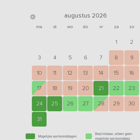
augustus 2026
ma
di
wo
do
vr
za
zo
1
2
3
4
5
6
7
8
9
10
11
12
13
14
15
16
17
18
19
20
21
22
23
24
25
26
27
28
29
30
31
Beschikbaar, alleen geen
Mogelijke aankomstdagen
mogelijke aankomstdag