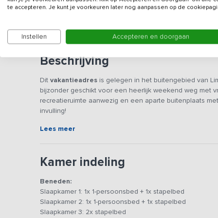
te accepteren. Je kunt je voorkeuren later nog aanpassen op de cookiepagi
Wij verhuren niet aan studentenverenigingen, voetb
Instellen
Accepteren en doorgaan
Beschrijving
Dit
vakantieadres
is gelegen in het buitengebied van L
bijzonder geschikt voor een heerlijk weekend weg met vri
recreatieruimte aanwezig en een aparte buitenplaats me
invulling!
Lees meer
In de ruime woonkamer/recreatieruimte kun je gezellig bij
een TV aanwezig en voldoende meubilair om een gezelli
goed ingerichte keuken, met alle benodigde faciliteiten
Kamer indeling
koelkast, fornuis, magnetron en oven zijn slechts een gr
Beneden:
Het verblijf beschikt over 7 slaapkamers met 3 tot 4 b
Slaapkamer 1: 1x 1-persoonsbed + 1x stapelbed
sanitaire ruimtes met voldoende douches, wastafels en to
Slaapkamer 2: 1x 1-persoonsbed + 1x stapelbed
mee te nemen.
Slaapkamer 3: 2x stapelbed