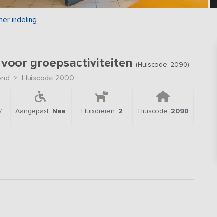
er indeling
 voor groepsactiviteiten
(Huiscode: 2090)
ond
>
Huiscode 2090
/
Aangepast:
Nee
Huisdieren:
2
Huiscode:
2090