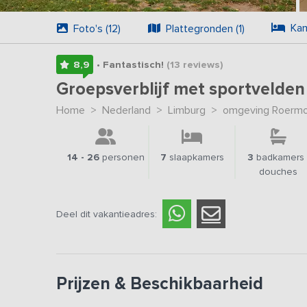
Kam
Foto's (12)
Plattegronden (1)
8,9
• Fantastisch!
(13
reviews
)
Groepsverblijf met sportvelden
Home
>
Nederland
>
Limburg
>
omgeving Roerm
14 - 26
personen
7
slaapkamers
3
badkamers 
douches
Deel dit vakantieadres:
Prijzen & Beschikbaarheid