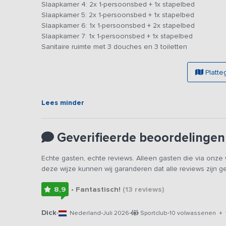
Slaapkamer 4: 2x 1-persoonsbed + 1x stapelbed
Op de buitenplaats vind je voldoende tuinmeubilair op e
Slaapkamer 5: 2x 1-persoonsbed + 1x stapelbed
om een leuke activiteit te organiseren, waarbij tevens ee
Slaapkamer 6: 1x 1-persoonsbed + 2x stapelbed
bevindt zich nog een andere accommodatie. De accommo
Slaapkamer 7: 1x 1-persoonsbed + 1x stapelbed
faciliteiten.
Sanitaire ruimte met 3 douches en 3 toiletten
Platte
Lees minder
Geverifieerde beoordelingen
Echte gasten, echte reviews. Alleen gasten die via onz
deze wijze kunnen wij garanderen dat alle reviews zijn 
8,9
• Fantastisch!
(13
reviews
)
Dick
-
-
-
-
Nederland
Juli 2026
Sportclub
10 volwassenen + 