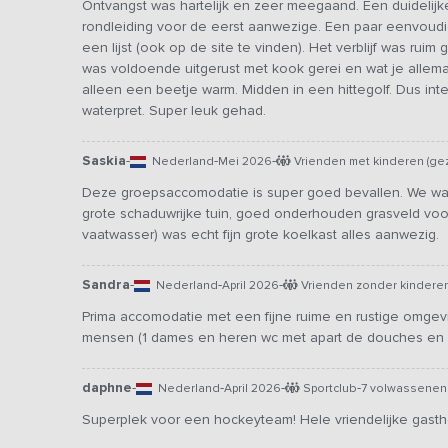
Ontvangst was hartelijk en zeer meegaand. Een duidelijke
rondleiding voor de eerst aanwezige. Een paar eenvoudig
een lijst (ook op de site te vinden). Het verblijf was r
was voldoende uitgerust met kook gerei en wat je allem
alleen een beetje warm. Midden in een hittegolf. Dus in
waterpret. Super leuk gehad.
Saskia
-
-
-
Nederland
Mei 2026
Vrienden met kinderen (ge
Deze groepsaccomodatie is super goed bevallen. We wa
grote schaduwrijke tuin, goed onderhouden grasveld voor
vaatwasser) was echt fijn grote koelkast alles aanwezig.
Sandra
-
-
-
Nederland
April 2026
Vrienden zonder kindere
Prima accomodatie met een fijne ruime en rustige omgevin
mensen (1 dames en heren wc met apart de douches en 1
daphne
-
-
-
-
Nederland
April 2026
Sportclub
7 volwassenen
Superplek voor een hockeyteam! Hele vriendelijke gasth