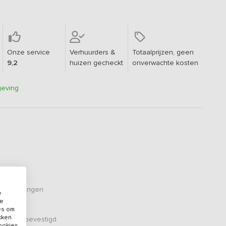
Onze service
Verhuurders &
Totaalprijzen, geen
9,2
huizen gecheckt
onverwachte kosten
geving
eoordelingen
e
de
es om
ikken
er zijn bevestigd
cookies