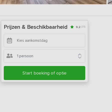
Prijzen & Beschikbaarheid
9,2
(35)
1 persoon
Start boeking of optie