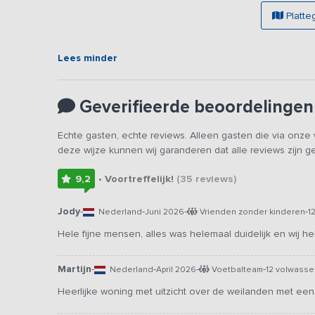
Voetbaldoeltjes zijn aanwezig.
Platte
Lees minder
Geverifieerde beoordelingen
Echte gasten, echte reviews. Alleen gasten die via onz
deze wijze kunnen wij garanderen dat alle reviews zijn 
9,2
• Voortreffelijk!
(35
reviews
)
Jody
-
-
-
-
Nederland
Juni 2026
Vrienden zonder kinderen
1
Hele fijne mensen, alles was helemaal duidelijk en wij
Martijn
-
-
-
-
Nederland
April 2026
Voetbalteam
12 volwass
Heerlijke woning met uitzicht over de weilanden met een