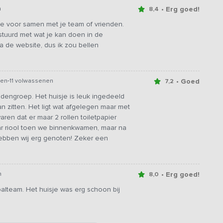
• Erg goed!
n
8,4
ie voor samen met je team of vrienden.
stuurd met wat je kan doen in de
de website, dus ik zou bellen
-
• Goed
ren
11 volwassenen
7,2
ndengroep. Het huisje is leuk ingedeeld
 zitten. Het ligt wat afgelegen maar met
aren dat er maar 2 rollen toiletpapier
ar riool toen we binnenkwamen, maar na
hebben wij erg genoten! Zeker een
• Erg goed!
n
8,0
alteam. Het huisje was erg schoon bij