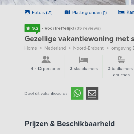
Kam
Foto's (21)
Plattegronden (1)
9,2
• Voortreffelijk!
(35
reviews
)
Gezellige vakantiewoning met 
Home
>
Nederland
>
Noord-Brabant
>
omgeving 
4 - 12
personen
3
slaapkamers
2
badkamers 
douches
Deel dit vakantieadres:
Prijzen & Beschikbaarheid