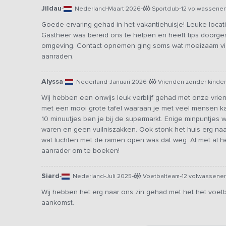
Jildau
-
-
-
-
Nederland
Maart 2026
Sportclub
12 volwassene
Goede ervaring gehad in het vakantiehuisje! Leuke locat
Gastheer was bereid ons te helpen en heeft tips doorge
omgeving. Contact opnemen ging soms wat moeizaam via 
aanraden.
Alyssa
-
-
-
Nederland
Januari 2026
Vrienden zonder kinde
Wij hebben een onwijs leuk verblijf gehad met onze vrie
met een mooi grote tafel waaraan je met veel mensen kan
10 minuutjes ben je bij de supermarkt. Enige minpuntjes w
waren en geen vuilniszakken. Ook stonk het huis erg na
wat luchten met de ramen open was dat weg. Al met al 
aanrader om te boeken!
Siard
-
-
-
-
Nederland
Juli 2025
Voetbalteam
12 volwassene
Wij hebben het erg naar ons zin gehad met het het voetb
aankomst.