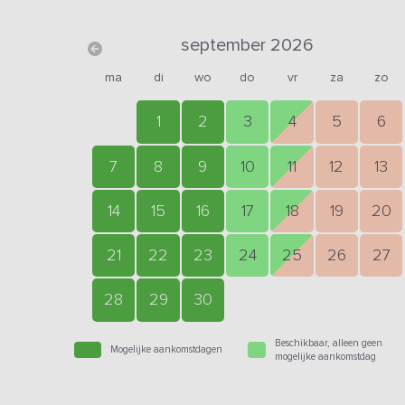
september 2026
ma
di
wo
do
vr
za
zo
1
2
3
4
5
6
7
8
9
10
11
12
13
14
15
16
17
18
19
20
21
22
23
24
25
26
27
28
29
30
Beschikbaar, alleen geen
Mogelijke aankomstdagen
mogelijke aankomstdag