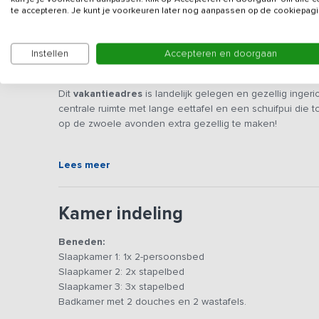
te accepteren. Je kunt je voorkeuren later nog aanpassen op de cookiepagi
Instellen
Accepteren en doorgaan
Beschrijving
Dit
vakantieadres
is landelijk gelegen en gezellig ingeri
centrale ruimte met lange eettafel en een schuifpui die t
op de zwoele avonden extra gezellig te maken!
Bij binnenkomst loop je via de gang het vakantiehuis bi
Lees meer
over een gezellige zithoek met twee comfortabele banken
gezelschap genieten van een uitgebreide maaltijd of een
gemakken voorzien, waaronder een inductiekookplaat, c
Kamer indeling
Er is een 2-persoons slaapkamer en een tweetal slaapka
Beneden:
beschikt over 2 douches en 2 wastafels.
Slaapkamer 1: 1x 2-persoonsbed
Slaapkamer 2: 2x stapelbed
De schuifpui in de woonkamer geeft toegang tot het ruime 
Slaapkamer 3: 3x stapelbed
parasol en wat extra (tuin)stoelen en tafels te vinden. Er
Badkamer met 2 douches en 2 wastafels.
een stookton en hout beschikbaar zijn. Er is tevens een
vermaken. Daarnaast kijk je uit op een groot grasveld wa