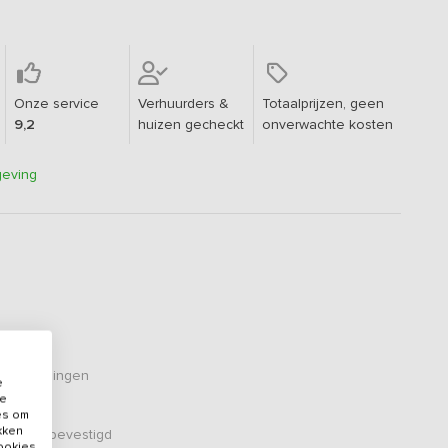
Onze service
Verhuurders &
Totaalprijzen, geen
9,2
huizen gecheckt
onverwachte kosten
geving
eoordelingen
e
de
es om
ikken
er zijn bevestigd
cookies