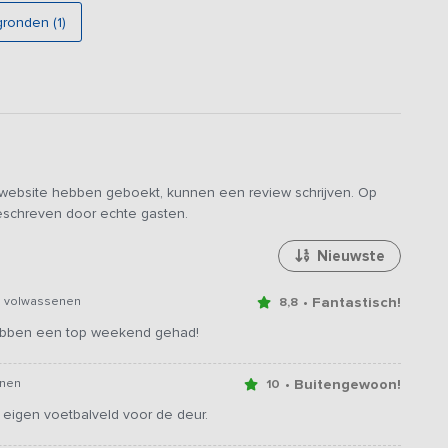
gronden (1)
e website hebben geboekt, kunnen een review schrijven. Op
geschreven door echte gasten.
Nieuwste
• Fantastisch!
2 volwassenen
8,8
 hebben een top weekend gehad!
• Buitengewoon!
enen
10
 eigen voetbalveld voor de deur.