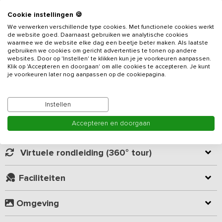
Cookie instellingen 🍪
Geniet van de Brabantse gastvrijheid in deze luxe
We verwerken verschillende type cookies. Met functionele cookies werkt
vakantieboerderij. Dit
vakantieadres
heeft vijf luxe privé kamers
de website goed. Daarnaast gebruiken we analytische cookies
met een eigen badkamer en is daarmee geschikt voor 10 tot 14
waarmee we de website elke dag een beetje beter maken. Als laatste
gebruiken we cookies om gericht advertenties te tonen op andere
personen. Tevens is er een gezellige woonkamer, een royale
websites. Door op 'Instellen' te klikken kun je je voorkeuren aanpassen.
ontbijtruimte en een ruime tuin, waar je met het hele gezelschap
Klik op 'Accepteren en doorgaan' om alle cookies te accepteren. Je kunt
Lees meer
samen kunt zijn. Dat maakt dit vakantieadres op een bijzondere
je voorkeuren later nog aanpassen op de cookiepagina.
boerderij een perfecte plek om gezelligheid en privacy te
combineren!
Kamer indeling
Instellen
De gezamenlijke ruimte beschikt over meerdere zitplekken. Er is
Accepteren en doorgaan
een gezellige zithoek met een grote bank en meerdere fauteuils,
Geverifieerde beoordelingen
waar je samen de dag kunt doornemen onder het genot van een
kopje koffie of thee. Door de grote ramen kijk je uit over al het
Virtuele rondleiding (360° tour)
prachtige groen in de omgeving. De keuken is voorzien van een
gasfornuis, oven, magnetron, koeling en vaatwasser. Aan de twee
Faciliteiten
lange eettafels kun je samen genieten van de vers bereide
maaltijd of een leuke spelletjesavond beleven.
Omgeving
Je beschikt over vijf hotelwaardige 2-persoons slaapkamers met
eigen badkamer. Twee slaapkamers op de begane grond zijn