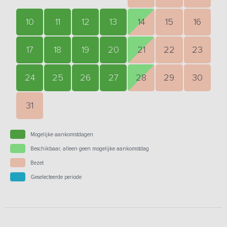
10
11
12
13
14
15
16
17
18
19
20
21
22
23
24
25
26
27
28
29
30
31
Mogelijke aankomstdagen
Beschikbaar, alleen geen mogelijke aankomstdag
Bezet
Geselecteerde periode