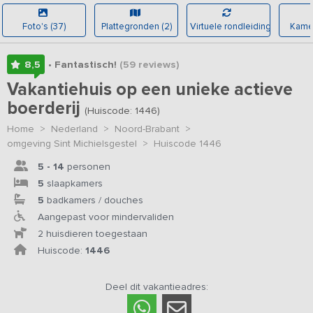
Foto's (37)
Plattegronden (2)
Virtuele rondleiding
Kamer
8,5
• Fantastisch!
(59
reviews
)
Vakantiehuis op een unieke actieve
boerderij
(Huiscode: 1446)
Home
>
Nederland
>
Noord-Brabant
>
omgeving Sint Michielsgestel
>
Huiscode 1446
5 - 14
personen
5
slaapkamers
5
badkamers / douches
Aangepast voor mindervaliden
2 huisdieren toegestaan
Huiscode:
1446
Deel dit vakantieadres: