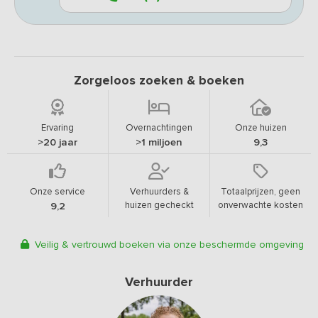
Zorgeloos zoeken & boeken
Ervaring
Overnachtingen
Onze huizen
>20 jaar
>1 miljoen
9,3
Onze service
Verhuurders &
Totaalprijzen, geen
huizen gecheckt
onverwachte kosten
9,2
Veilig & vertrouwd boeken via onze beschermde omgeving
Verhuurder