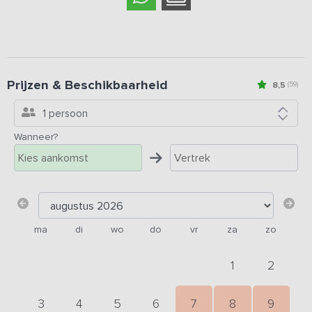
Prijzen & Beschikbaarheid
8,5
(59)
1 persoon
Wanneer?
ma
di
wo
do
vr
za
zo
1
2
3
4
5
6
7
8
9