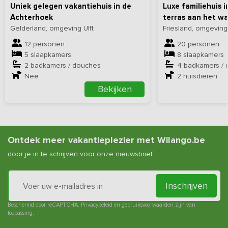
Uniek gelegen vakantiehuis in de
Luxe familiehuis i
Achterhoek
terras aan het w
Gelderland, omgeving Ulft
Friesland, omgeving
12 personen
20 personen
5 slaapkamers
8 slaapkamers
2 badkamers / douches
4 badkamers /
Nee
2
huisdieren
Bekijken
Ontdek meer vakantieplezier met Wilango.be
door je in te schrijven voor onze nieuwsbrief.
Inschrijven
Beschermd door reCAPTCHA.
Privacybeleid
en
gebruiksvoorwaarden
zijn van
toepassing.