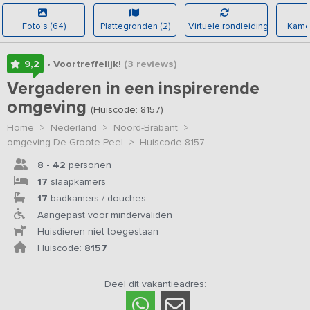
Foto's (64)
Plattegronden (2)
Virtuele rondleiding
Kamer
9,2
• Voortreffelijk!
(3
reviews
)
Vergaderen in een inspirerende
omgeving
(Huiscode: 8157)
Home
>
Nederland
>
Noord-Brabant
>
omgeving De Groote Peel
>
Huiscode 8157
8 - 42
personen
17
slaapkamers
17
badkamers / douches
Aangepast voor mindervaliden
Huisdieren niet toegestaan
Huiscode:
8157
Deel dit vakantieadres: