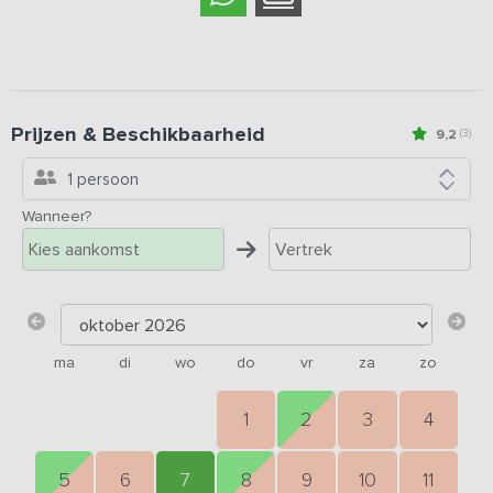
Prijzen & Beschikbaarheid
9,2
(3)
1 persoon
Wanneer?
ma
di
wo
do
vr
za
zo
1
2
3
4
5
6
7
8
9
10
11