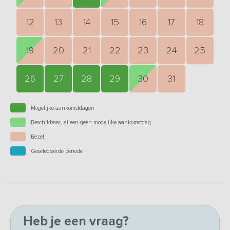
12
13
14
15
16
17
18
19
20
21
22
23
24
25
26
27
28
29
30
31
Mogelijke aankomstdagen
Beschikbaar, alleen geen mogelijke aankomstdag
Bezet
Geselecteerde periode
Heb je een vraag?