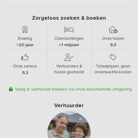
Zorgeloos zoeken & boeken
Ervaring
Overnachtingen
Onze huizen
>20 jaar
>1 miljoen
9,3
Onze service
Verhuurders &
Totaalprijzen, geen
huizen gecheckt
onverwachte kosten
9,2
Veilig & vertrouwd boeken via onze beschermde omgeving
Verhuurder