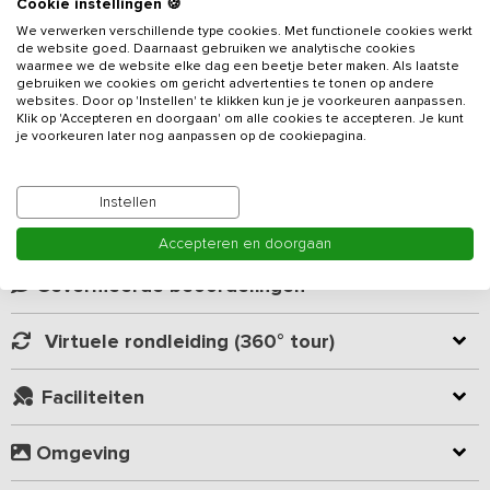
Cookie instellingen 🍪
We verwerken verschillende type cookies. Met functionele cookies werkt
de website goed. Daarnaast gebruiken we analytische cookies
Zodra je aankomt bij deze gloednieuwe vergaderlocatie, ervaar je
waarmee we de website elke dag een beetje beter maken. Als laatste
direct een sfeer van rust en inspiratie. De stijlvolle inrichting en
gebruiken we cookies om gericht advertenties te tonen op andere
doordachte indeling maken deze accommodatie de ideale plek
websites. Door op 'Instellen' te klikken kun je je voorkeuren aanpassen.
Klik op 'Accepteren en doorgaan' om alle cookies te accepteren. Je kunt
voor zakelijke bijeenkomsten, heisessies en
je voorkeuren later nog aanpassen op de cookiepagina.
teambuildingactiviteiten. Het
vakantieadres
beschikt over een
Lees meer
ruim eet- en werkgedeelte met een centraal kookeiland, een bar,
een speelruimte met o.a. een airhockey- en een tafelvoetbaltafel
Instellen
en maar liefst 17 luxe slaapkamers, elk met een eigen badkamer.
Kamer indeling
Hier combineer je efficiënt werken met ontspanning, in een
Accepteren en doorgaan
omgeving die samenwerking stimuleert.
Geverifieerde beoordelingen
Algemene ruimtes
De grote gezamenlijke ruimte is sfeervol en biedt verschillende
Virtuele rondleiding (360° tour)
hoekjes, zodat iedereen een eigen fijne plek kan kiezen. Een
sfeervolle schouw creëert een fraaie scheiding tussen de
Faciliteiten
verschillende ruimtes. Terwijl de ene groep brainstormt aan de
hoge tafels, kan een ander team een informele bespreking
houden bij de open haard of ontspannen met een drankje aan de
Omgeving
bar. Het kookeiland is perfect voor gezamenlijke maaltijden of
catering en is uitgerust met een inductiekookplaat, ruime spoelbak,