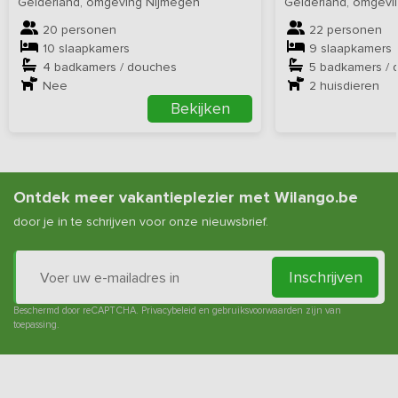
Gelderland, omgeving Nijmegen
Gelderland, omgevin
20 personen
22 personen
10 slaapkamers
9 slaapkamers
4 badkamers / douches
5 badkamers / 
Nee
2
huisdieren
Bekijken
Ontdek meer vakantieplezier met Wilango.be
door je in te schrijven voor onze nieuwsbrief.
Inschrijven
Beschermd door reCAPTCHA.
Privacybeleid
en
gebruiksvoorwaarden
zijn van
toepassing.