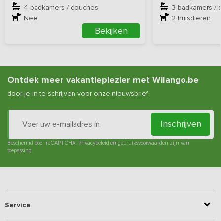
4 badkamers / douches
3 badkamers / 
Nee
2
huisdieren
Bekijken
Ontdek meer vakantieplezier met Wilango.be
door je in te schrijven voor onze nieuwsbrief.
Inschrijven
Beschermd door reCAPTCHA.
Privacybeleid
en
gebruiksvoorwaarden
zijn van
toepassing.
Service