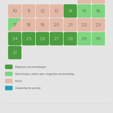
10
11
12
13
14
15
16
17
18
19
20
21
22
23
24
25
26
27
28
29
30
31
Mogelijke aankomstdagen
Beschikbaar, alleen geen mogelijke aankomstdag
Bezet
Geselecteerde periode