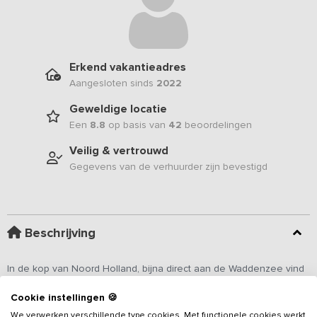
Erkend vakantieadres
Aangesloten sinds
2022
Geweldige locatie
Een
8.8
op basis van
42
beoordelingen
Veilig & vertrouwd
Gegevens van de verhuurder zijn bevestigd
Beschrijving
In de kop van Noord Holland, bijna direct aan de Waddenzee vind
je deze combinatie van 2 moderne 10-persoons
Cookie instellingen 🍪
vakantieadressen
met een uniek verwarmd bad in een
voormalige Wadboei, een houtgestookte sauna én een hottub. Je
We verwerken verschillende type cookies. Met functionele cookies werkt