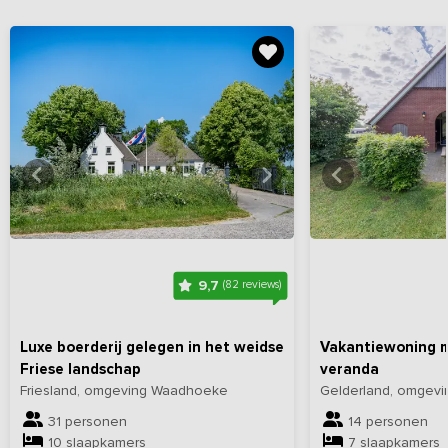
Bekijk
hier
alle foto's
Bekijk
hi
9,7
(82 reviews)
Luxe boerderij gelegen in het weidse
Vakantiewoning m
Friese landschap
veranda
Friesland, omgeving Waadhoeke
Gelderland, omgev
31 personen
14 personen
10 slaapkamers
7 slaapkamers