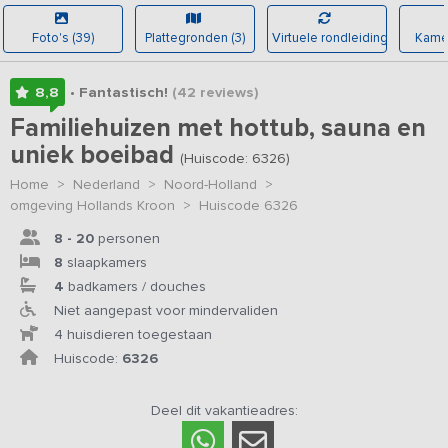
Foto's (39)
Plattegronden (3)
Virtuele rondleiding
Kamer
8,8
• Fantastisch!
(42
reviews
)
Familiehuizen met hottub, sauna en
uniek boeibad
(Huiscode: 6326)
Home
>
Nederland
>
Noord-Holland
>
omgeving Hollands Kroon
>
Huiscode 6326
8 - 20
personen
8
slaapkamers
4
badkamers / douches
Niet aangepast voor mindervaliden
4 huisdieren toegestaan
Huiscode:
6326
Deel dit vakantieadres: