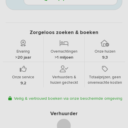
Zorgeloos zoeken & boeken
Ervaring
Overnachtingen
Onze huizen
>20 jaar
>1 miljoen
9,3
Onze service
Verhuurders &
Totaalprijzen, geen
huizen gecheckt
onverwachte kosten
9,2
Veilig & vertrouwd boeken via onze beschermde omgeving
Verhuurder