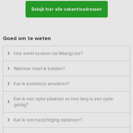
persoons hottub in een voormalige Wadboei – behoort tot de
exclusieve uitrusting van het vakantieadres. Iedere ochtend
Bekijk hier alle vakantieadressen
stroomt er vers, warm water in de boei. Van 1 oktober t/m 31 maart
geldt een meerprijs van 50,- euro per verblijf in verband met de
hogere energiekosten. Daarnaast beschik je over een grote
privétuin met grasveld, zitplek, sauna en een hottub. Je geniet hier
Goed om te weten
in alle rust van een comfortabel wellnessgevoel. Tezamen met de
rustgevende omgeving ervaar je hier in alle luxe het echte
Hollandse vakantiegevoel!
Hoe werkt boeken via Wilango.be?
Wanneer moet ik betalen?
Kan ik kosteloos annuleren?
Kan ik een optie plaatsen en hoe lang is een optie
geldig?
Kan ik een bezichtiging inplannen?