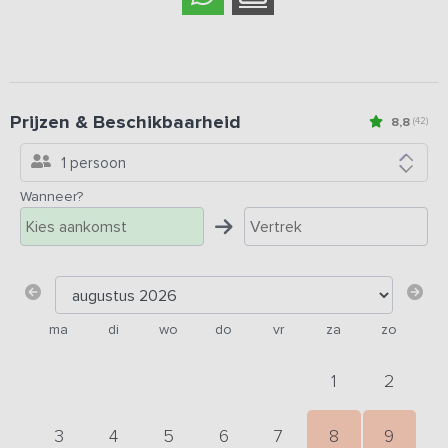
Prijzen & Beschikbaarheid
8,8
(42)
1 persoon
Wanneer?
ma
di
wo
do
vr
za
zo
1
2
3
4
5
6
7
8
9