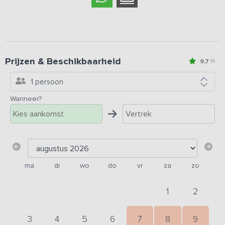
Prijzen & Beschikbaarheid
9,7
(6)
1 persoon
Wanneer?
ma
di
wo
do
vr
za
zo
1
2
3
4
5
6
7
8
9