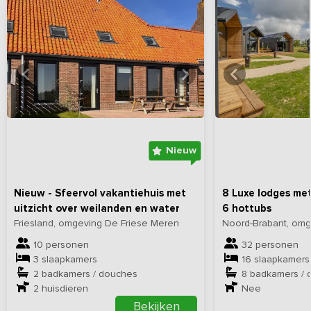
Bekijk
hier
alle foto's
Bekijk
hi
Nieuw
Nieuw - Sfeervol vakantiehuis met
8 Luxe lodges me
uitzicht over weilanden en water
6 hottubs
Friesland, omgeving De Friese Meren
Noord-Brabant, omg
10 personen
32 personen
3 slaapkamers
16 slaapkamers
2 badkamers / douches
8 badkamers / 
2
huisdieren
Nee
Bekijken