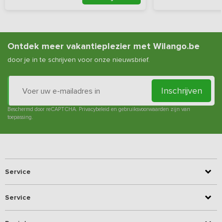
Ontdek meer vakantieplezier met Wilango.be
door je in te schrijven voor onze nieuwsbrief.
Inschrijven
Beschermd door reCAPTCHA.
Privacybeleid
en
gebruiksvoorwaarden
zijn van
toepassing.
Service
Service