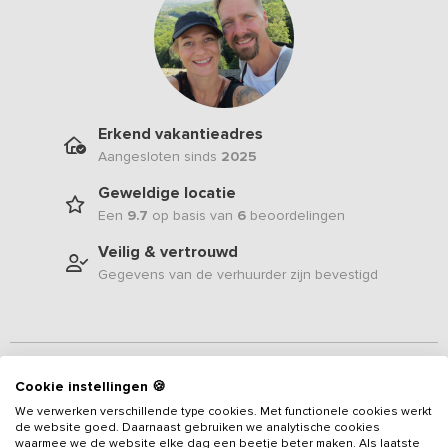
Erkend vakantieadres
Aangesloten sinds
2025
Geweldige locatie
Een
9.7
op basis van
6
beoordelingen
Veilig & vertrouwd
Gegevens van de verhuurder zijn bevestigd
Beschrijving
Cookie instellingen 🍪
We verwerken verschillende type cookies. Met functionele cookies werkt
Dit sfeervolle
vakantieadres
ligt in de groene heuvels van het
de website goed. Daarnaast gebruiken we analytische cookies
Sauerland, direct aan een prachtig meer. De accommodatie biedt
waarmee we de website elke dag een beetje beter maken. Als laatste