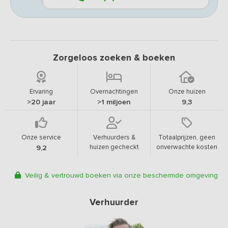
Zorgeloos zoeken & boeken
Ervaring
Overnachtingen
Onze huizen
>20 jaar
>1 miljoen
9,3
Onze service
Verhuurders &
Totaalprijzen, geen
huizen gecheckt
onverwachte kosten
9,2
Veilig & vertrouwd boeken via onze beschermde omgeving
Verhuurder