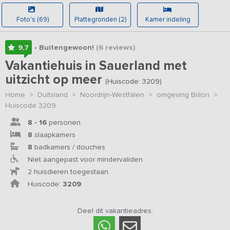
Foto's (69)
Plattegronden (2)
Kamer indeling
9,7
• Buitengewoon!
(6
reviews
)
Vakantiehuis in Sauerland met
uitzicht op meer
(Huiscode: 3209)
Home
>
Duitsland
>
Noordrijn-Westfalen
>
omgeving Brilon
>
Huiscode 3209
8 - 16
personen
8
slaapkamers
8
badkamers / douches
Niet aangepast voor mindervaliden
2 huisdieren toegestaan
Huiscode:
3209
Deel dit vakantieadres: