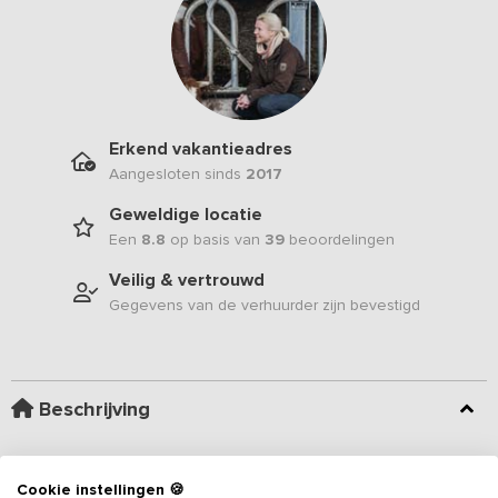
Erkend vakantieadres
Aangesloten sinds
2017
Geweldige locatie
Een
8.8
op basis van
39
beoordelingen
Veilig & vertrouwd
Gegevens van de verhuurder zijn bevestigd
Beschrijving
Bij de entree van het erf, omringd door landerijen vind je dit luxe
vakantieadres
. Een heerlijke plek om met je gezin of vrienden
Cookie instellingen 🍪