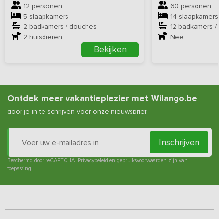
12 personen
60 personen
5 slaapkamers
14 slaapkamers
2 badkamers / douches
12 badkamers /
2
huisdieren
Nee
Bekijken
Ontdek meer vakantieplezier met Wilango.be
door je in te schrijven voor onze nieuwsbrief.
Inschrijven
Beschermd door reCAPTCHA.
Privacybeleid
en
gebruiksvoorwaarden
zijn van
toepassing.