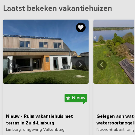
Laatst bekeken vakantiehuizen
Bekijk
hier
alle foto's
Bekijk
hi
Nieuw
Nieuw - Ruim vakantiehuis met
Gelegen aan wate
terras in Zuid-Limburg
watersportmogel
Limburg, omgeving Valkenburg
Noord-Brabant, om