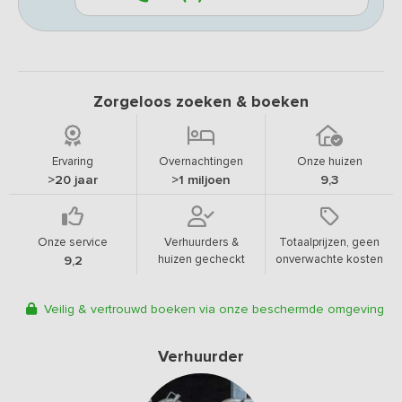
Zorgeloos zoeken & boeken
Ervaring
Overnachtingen
Onze huizen
>20 jaar
>1 miljoen
9,3
Onze service
Verhuurders &
Totaalprijzen, geen
huizen gecheckt
onverwachte kosten
9,2
Veilig & vertrouwd boeken via onze beschermde omgeving
Verhuurder