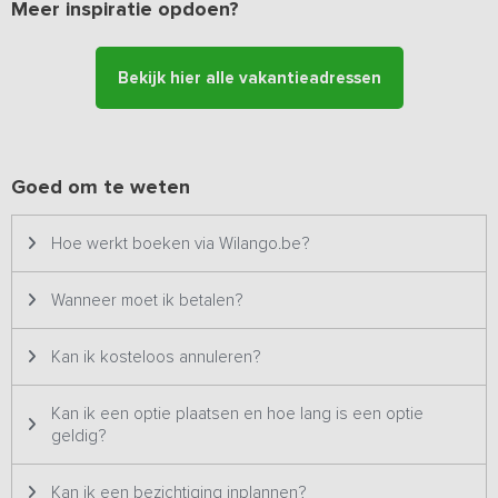
Het familiehuis ligt op 80 meter van de boerderij met runderen. Het
Meer inspiratie opdoen?
verzorgen van het ontbijt, lunch, diner of barbecue behoort tot de
mogelijkheden. Voor de maaltijden wordt zoveel mogelijk
biologisch rundvlees gebruikt van eigen boerderij en kwaliteits
Bekijk hier alle vakantieadressen
ingrediënten uit de nabije omgeving.
De standaard uitcheck tijd op zondag is 11:00 uur. Met een lazy
check out (€ 75,00 extra) kunt u zondag tot 18:00 uur verblijven.
Goed om te weten
Beschikbaarheid lazy check out op aanvraag.
Hoe werkt boeken via Wilango.be?
Wanneer moet ik betalen?
Kan ik kosteloos annuleren?
Kan ik een optie plaatsen en hoe lang is een optie
geldig?
Kan ik een bezichtiging inplannen?