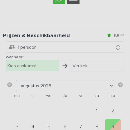
Prijzen & Beschikbaarheid
8,8
(39)
1 persoon
Wanneer?
ma
di
wo
do
vr
za
zo
1
2
3
4
5
6
7
8
9