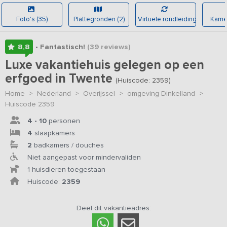
Foto's (35)
Plattegronden (2)
Virtuele rondleiding
Kamer
8,8
• Fantastisch!
(39
reviews
)
Luxe vakantiehuis gelegen op een
erfgoed in Twente
(Huiscode: 2359)
Home
>
Nederland
>
Overijssel
>
omgeving Dinkelland
>
Huiscode 2359
4 - 10
personen
4
slaapkamers
2
badkamers / douches
Niet aangepast voor mindervaliden
1 huisdieren toegestaan
Huiscode:
2359
Deel dit vakantieadres: