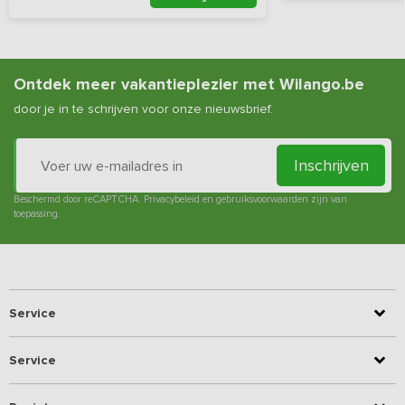
Ontdek meer vakantieplezier met Wilango.be
door je in te schrijven voor onze nieuwsbrief.
Inschrijven
Beschermd door reCAPTCHA.
Privacybeleid
en
gebruiksvoorwaarden
zijn van
toepassing.
Service
Service