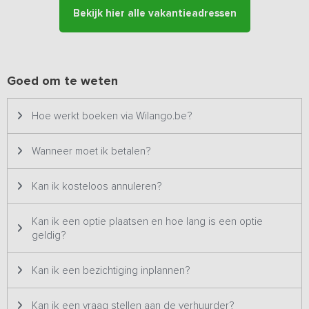
aanwezig om een zo comfortabel mogelijke nachtrust te
Bekijk hier alle vakantieadressen
garanderen.
Buiten beschik je over een terras en een grote buitenruimte waar
met gemak een activiteit georganiseerd kan worden! Liever toch
even van het erf af? De omgeving leent zich voor leuke uitstapjes,
Goed om te weten
een dagje shoppen of een mooie wandeling door de omgeving.
Hoe werkt boeken via Wilango.be?
Bijzonderheden:
Dit vakantieadres is zowel voor kleine als
grotere groepen geschikt en staat daarom twee keer op ons
platform. Het betreft hetzelfde vakantieadres met dezelfde
Wanneer moet ik betalen?
foto's & prijzen en wordt dus ook altijd aan één groep tegelijk
verhuurd.
Kan ik kosteloos annuleren?
Kan ik een optie plaatsen en hoe lang is een optie
geldig?
Kan ik een bezichtiging inplannen?
Kan ik een vraag stellen aan de verhuurder?