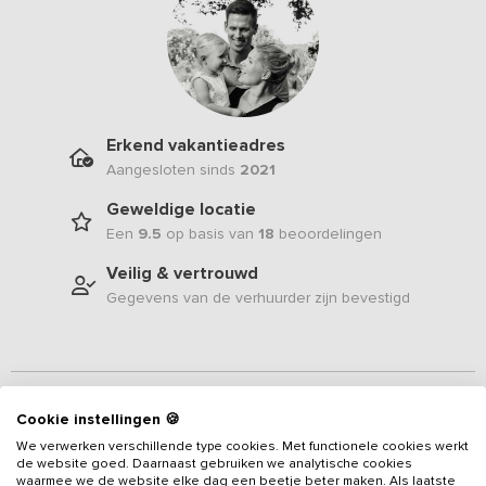
Erkend vakantieadres
Aangesloten sinds
2021
Geweldige locatie
Een
9.5
op basis van
18
beoordelingen
Veilig & vertrouwd
Gegevens van de verhuurder zijn bevestigd
Beschrijving
Cookie instellingen 🍪
We verwerken verschillende type cookies. Met functionele cookies werkt
Deze Twentse boerderij is verbouwd tot een schitterend luxe
de website goed. Daarnaast gebruiken we analytische cookies
vakantiehuis voor 12 personen voorzien van 5 slaapkamers en 5
waarmee we de website elke dag een beetje beter maken. Als laatste