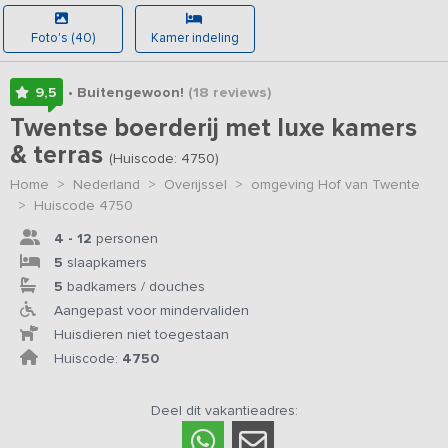
Foto's (40)
Kamer indeling
9,5
• Buitengewoon!
(18
reviews
)
Twentse boerderij met luxe kamers
& terras
(Huiscode: 4750)
Home
>
Nederland
>
Overijssel
>
omgeving Hof van Twente
>
Huiscode 4750
4 - 12
personen
5
slaapkamers
5
badkamers / douches
Aangepast voor mindervaliden
Huisdieren niet toegestaan
Huiscode:
4750
Deel dit vakantieadres: