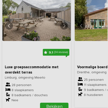
Bekijk
hier
alle foto's
Bekijk
hi
9,1
(34 reviews)
Luxe groepsaccommodatie met
Voormalige boerde
overdekt terras
Drenthe, omgeving 
Limburg, omgeving Meerlo
25 personen
11 slaapkamers
28 personen
9 badkamers /
8 slaapkamers
8
huisdieren
8 badkamers / douches
Nee
Bekijken