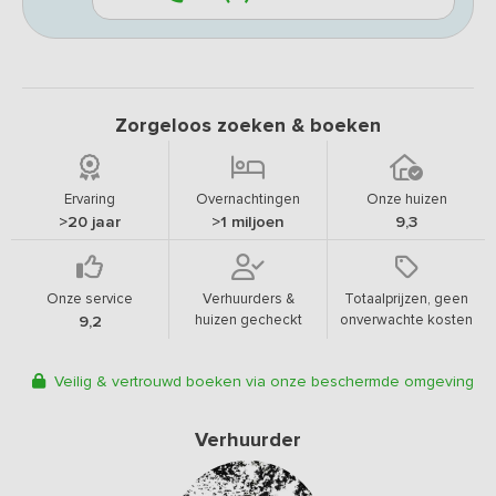
Zorgeloos zoeken & boeken
Ervaring
Overnachtingen
Onze huizen
>20 jaar
>1 miljoen
9,3
Onze service
Verhuurders &
Totaalprijzen, geen
huizen gecheckt
onverwachte kosten
9,2
Veilig & vertrouwd boeken via onze beschermde omgeving
Verhuurder