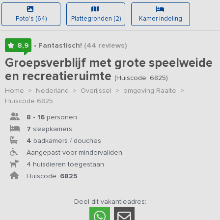
Foto's (64)
Plattegronden (2)
Kamer indeling
8,9
• Fantastisch!
(44
reviews
)
Groepsverblijf met grote speelweide
en recreatieruimte
(Huiscode: 6825)
Home
>
Nederland
>
Overijssel
>
omgeving Raalte
>
Huiscode 6825
8 - 16
personen
7
slaapkamers
4
badkamers / douches
Aangepast voor mindervaliden
4 huisdieren toegestaan
Huiscode:
6825
Deel dit vakantieadres: