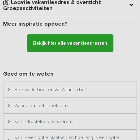
Locatie vakantieadres & overzicht
allerhande speelgoed.
Groepsactiviteiten
De accommodatie is volledig ingericht voor zelfverzorging. Indien
Meer inspiratie opdoen?
gewenst zijn er goede mogelijkheden voor verzorging van
catering, horeca of fietsverhuur. De informatie tref je in het huis.
Bekijk hier alle vakantieadressen
Bijzonderheden:
Dit vakantieadres is zowel voor kleine als
grotere groepen geschikt en staat daarom twee keer op ons
platform. Het betreft hetzelfde vakantieadres met dezelfde foto's
& prijzen en wordt dus ook altijd aan één groep tegelijk verhuurd.
Goed om te weten
Hoe werkt boeken via Wilango.be?
Wanneer moet ik betalen?
Kan ik kosteloos annuleren?
Kan ik een optie plaatsen en hoe lang is een optie