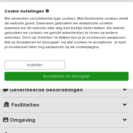
Cookie instellingen 🍪
Beschrijving
We verwerken verschillende type cookies. Met functionele cookies werkt
de website goed. Daarnaast gebruiken we analytische cookies
Midden op het bosrijke Sallandse platteland tref je dit
waarmee we de website elke dag een beetje beter maken. Als laatste
vakantieadres
voor 16 personen, voorzien van 7 slaapkamers. Je
gebruiken we cookies om gericht advertenties te tonen op andere
websites. Door op 'Instellen' te klikken kun je je voorkeuren aanpassen.
verblijft exclusief met je eigen groep op het hectare grote eigen
Klik op 'Accepteren en doorgaan' om alle cookies te accepteren. Je kunt
terrein. Je beschikt over een groot grasveld voor volleybal en
je voorkeuren later nog aanpassen op de cookiepagina.
voetbal. Voor de kinderen zijn er skelters en driewielers
Lees meer
beschikbaar. De halfopen kapschuur (16 x 10 m) maakt het mogelijk
om onder alle weersomstandigheden beschut activiteiten te
Instellen
organiseren.
Kamer indeling
Accepteren en doorgaan
Je beschikt over een woonkamer en een ruime woonkeuken met
goede voorzieningen, zoals een dubbele vaatwasser en een
Geverifieerde beoordelingen
dubbele koelkast. Verder zijn er beneden twee slaapkamers (met
ook een enkel hoog-laagbed) en een ruime badkamer. De
Faciliteiten
accommodatie is op de begane grond geheel drempelloos en
vriendelijk voor mindervaliden. Boven zijn vijf slaapkamers, een
Omgeving
ruime badkamer, een apart toilet en een ruime overloop naar een
terrasbalkon. De accommodatie heeft daarnaast ook een gesloten
multifunctionele ruimte met tafeltennistafel, voetbaltafel en