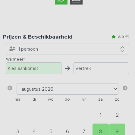
Prijzen & Beschikbaarheid
8,9
(44)
1 persoon
Wanneer?
ma
di
wo
do
vr
za
zo
1
2
3
4
5
6
7
8
9