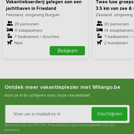
Vakantieboerderij gelegen aan een
Twee luxe groep
jachthaven in Friesland
3.5 km van zee & 
Friesland, omgeving Burgum
Zeeland, omgeving
25 personen
30 personen
11 slaapkamers
14 slaapkamers
7 badkamers / douches
7 badkamers / 
Nee
2
huisdieren
Bekijken
Ontdek meer vakantieplezier met Wilango.be
door je in te schrijven voor onze nieuwsbrief.
Inschrijven
Beschermd door reCAPTCHA.
Privacybeleid
en
gebruiksvoorwaarden
zijn van
toepassing.