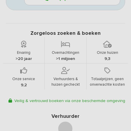
Zorgeloos zoeken & boeken
Ervaring
Overnachtingen
Onze huizen
>20 jaar
>1 miljoen
9,3
Onze service
Verhuurders &
Totaalprijzen, geen
huizen gecheckt
onverwachte kosten
9,2
Veilig & vertrouwd boeken via onze beschermde omgeving
Verhuurder