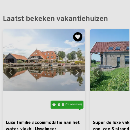
Laatst bekeken vakantiehuizen
Bekijk
hier
alle foto's
Bekijk
hi
9,8
(18 reviews)
Luxe familie accommodatie aan het
Super de luxe vak
water, vlakbij IJsselmeer
zon, zee & strand