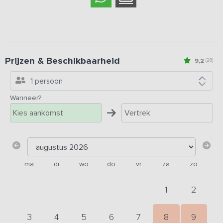
Prijzen & Beschikbaarheid
9,2
(26)
1 persoon
Wanneer?
ma
di
wo
do
vr
za
zo
1
2
3
4
5
6
7
8
9