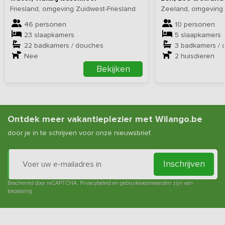
Friesland, omgeving Zuidwest-Friesland
Zeeland, omgeving
46 personen
10 personen
23 slaapkamers
5 slaapkamers
22 badkamers / douches
3 badkamers / 
Nee
2
huisdieren
Bekijken
Ontdek meer vakantieplezier met Wilango.be
door je in te schrijven voor onze nieuwsbrief.
Inschrijven
Beschermd door reCAPTCHA.
Privacybeleid
en
gebruiksvoorwaarden
zijn van
toepassing.