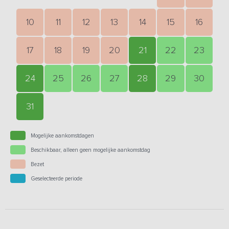
10
11
12
13
14
15
16
17
18
19
20
21
22
23
24
25
26
27
28
29
30
31
Mogelijke aankomstdagen
Beschikbaar, alleen geen mogelijke aankomstdag
Bezet
Geselecteerde periode