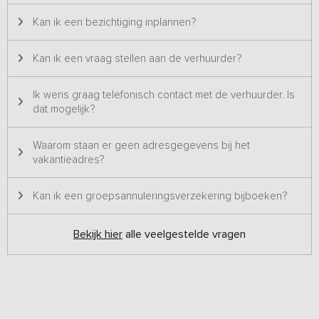
houtgestookte hottub geplaatst, om ’s avonds gezellig samen in te
Kan ik een bezichtiging inplannen?
relaxen onder het genot van een lekker glaasje en de prachtige
schemering. Je kunt gebruik maken van de faciliteiten van het park
zoals het gratis binnenzwembad, voetbalveld, sportschool,
Kan ik een vraag stellen aan de verhuurder?
squashbanen, fietsverhuur, broodjesservice, barbecueservice,
snackbar, restaurant, skelterverhuur en meerdere speeltuinen.
Ik wens graag telefonisch contact met de verhuurder. Is
Direct naast het park is een buitenzwembad en tennisbaan
dat mogelijk?
gelegen. Een heerlijke plek op slechts 15 minuten met de auto van
Zwolle. Het terrein is autovrij, ideaal voor gezinnen met jonge
kinderen
Waarom staan er geen adresgegevens bij het
vakantieadres?
Deze groepslodge is te huur van april t/m oktober. Reserveren kan
uiteraard het hele jaar door.
Kan ik een groepsannuleringsverzekering bijboeken?
Bekijk hier
alle veelgestelde vragen