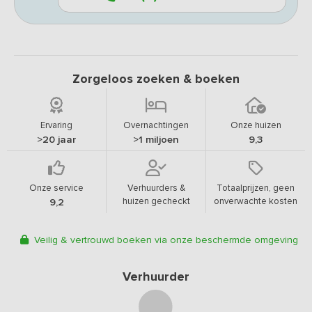
Zorgeloos zoeken & boeken
Ervaring
Overnachtingen
Onze huizen
>20 jaar
>1 miljoen
9,3
Onze service
Verhuurders &
Totaalprijzen, geen
huizen gecheckt
onverwachte kosten
9,2
Veilig & vertrouwd boeken via onze beschermde omgeving
Verhuurder