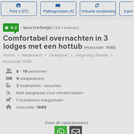
Foto's (37)
Plattegronden (4)
Virtuele rondleiding
Kamer
9,2
• Voortreffelijk!
(26
reviews
)
Comfortabel overnachten in 3
lodges met een hottub
(Huiscode: 1688)
Home
>
Nederland
>
Overijssel
>
omgeving Zwolle
>
Huiscode 1688
8 - 19
personen
9
slaapkamers
3
badkamers / douches
Niet aangepast voor mindervaliden
3 huisdieren toegestaan
Huiscode:
1688
Deel dit vakantieadres: