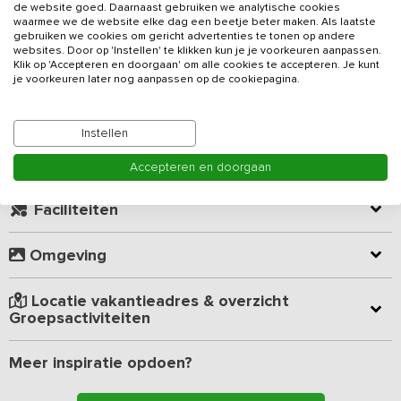
de website goed. Daarnaast gebruiken we analytische cookies
buitenzwembad (geopend van mei t/m september). De
waarmee we de website elke dag een beetje beter maken. Als laatste
groepsaccommodatie ligt te midden van het natuurgebied de
gebruiken we cookies om gericht advertenties te tonen op andere
Weerribben en de oerbossen van de Eese. Je wandelt of fietst zo
websites. Door op 'Instellen' te klikken kun je je voorkeuren aanpassen.
Lees meer
Klik op 'Accepteren en doorgaan' om alle cookies te accepteren. Je kunt
de natuur in.
je voorkeuren later nog aanpassen op de cookiepagina.
Dit
vakantieadres
is uitermate geschikt voor familie- en
Kamer indeling
vriendengroepen tot 30 personen. Je beschikt over 13
Instellen
slaapkamers met boxspring bedden, 9 badkamers en volop
voorzieningen voor jong en oud. De woonkamer is voorzien van
Geverifieerde beoordelingen
Accepteren en doorgaan
lounge, gashaard, bar met tap en verschillende zithoekjes.
Gezamenlijk eten kan in de aparte eetkamer met poolbiljart. De
Faciliteiten
professionele keuken beschikt over een 6-pits elektrisch fornuis,
vaatwasser, oven, magnetron en uiteraard voldoende koeling.
Omgeving
Geen zin om zelf te koken? Het verzorgen van een uitgebreid
ontbijt, lunch, diner, buffet en zelfs boodschappenservice behoort
Locatie vakantieadres & overzicht
tot de mogelijkheden. Wat dacht je van een heerlijk
Groepsactiviteiten
stamppottenbuffet, een uitgebreide luxe brunch of een geweldige
High Tea?
Meer inspiratie opdoen?
De zeven slaapkamers op de begane grond zijn voorzien van