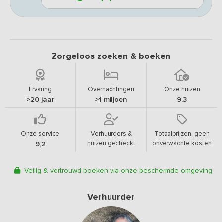
Zorgeloos zoeken & boeken
Ervaring
Overnachtingen
Onze huizen
>20 jaar
>1 miljoen
9,3
Onze service
Verhuurders &
Totaalprijzen, geen
huizen gecheckt
onverwachte kosten
9,2
Veilig & vertrouwd boeken via onze beschermde omgeving
Verhuurder