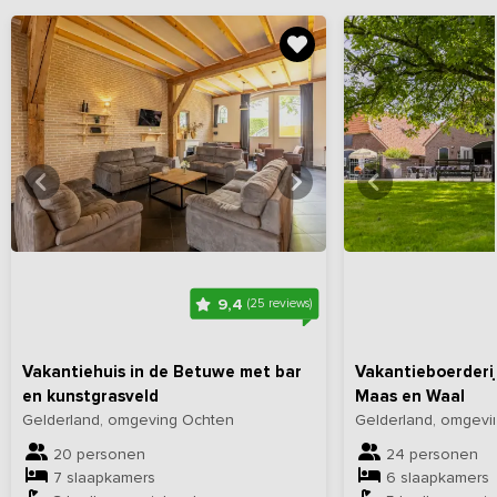
Bekijk
hier
alle foto's
Bekijk
hi
9,4
(25 reviews)
Vakantiehuis in de Betuwe met bar
Vakantieboerderij
en kunstgrasveld
Maas en Waal
Gelderland, omgeving Ochten
Gelderland, omgevi
20 personen
24 personen
7 slaapkamers
6 slaapkamers