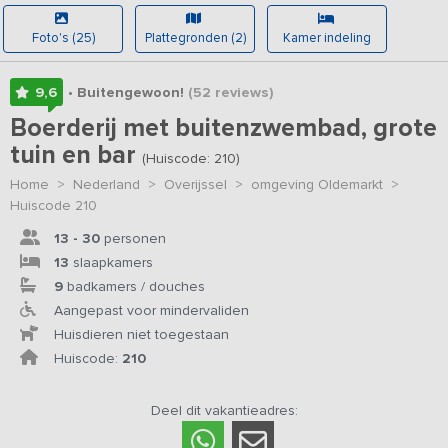
Foto's (25)
Plattegronden (2)
Kamer indeling
9,6
• Buitengewoon!
(52
reviews
)
Boerderij met buitenzwembad, grote
tuin en bar
(Huiscode: 210)
Home
>
Nederland
>
Overijssel
>
omgeving Oldemarkt
>
Huiscode 210
13 - 30
personen
13
slaapkamers
9
badkamers / douches
Aangepast voor mindervaliden
Huisdieren niet toegestaan
Huiscode:
210
Deel dit vakantieadres: