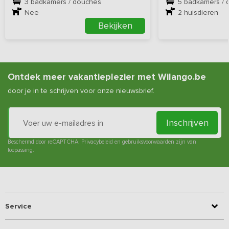
3 badkamers / douches
5 badkamers / 
Nee
2
huisdieren
Bekijken
Ontdek meer vakantieplezier met Wilango.be
door je in te schrijven voor onze nieuwsbrief.
Inschrijven
Beschermd door reCAPTCHA.
Privacybeleid
en
gebruiksvoorwaarden
zijn van
toepassing.
Service