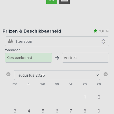
Prijzen & Beschikbaarheid
9,6
(52)
1 persoon
Wanneer?
ma
di
wo
do
vr
za
zo
1
2
3
4
5
6
7
8
9