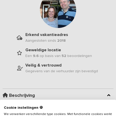
Erkend vakantieadres
Aangesloten sinds
2018
Geweldige locatie
Een
9.6
op basis van
52
beoordelingen
Veilig & vertrouwd
Gegevens van de verhuurder zijn bevestigd
Beschrijving
Cookie instellingen 🍪
Gelegen op de grens van Overijssel en Friesland vind je midden in
de natuur deze verbouwde riet gedekte boerderij met verwarmd
We verwerken verschillende type cookies. Met functionele cookies werkt