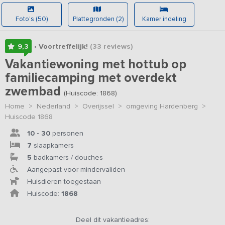
Foto's (50)
Plattegronden (2)
Kamer indeling
9,3
• Voortreffelijk!
(33
reviews
)
Vakantiewoning met hottub op
familiecamping met overdekt
zwembad
(Huiscode: 1868)
Home
>
Nederland
>
Overijssel
>
omgeving Hardenberg
>
Huiscode 1868
10 - 30
personen
7
slaapkamers
5
badkamers / douches
Aangepast voor mindervaliden
Huisdieren toegestaan
Huiscode:
1868
Deel dit vakantieadres: