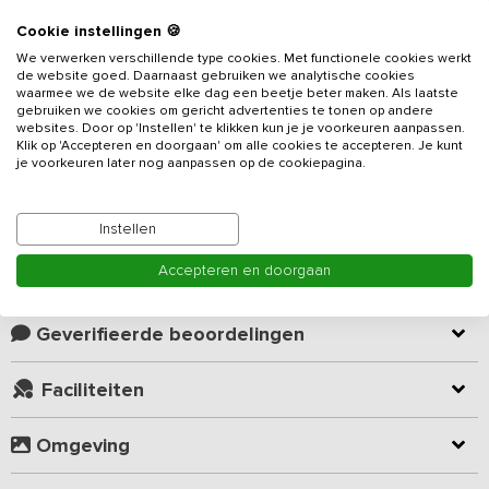
Cookie instellingen 🍪
Beschrijving
We verwerken verschillende type cookies. Met functionele cookies werkt
de website goed. Daarnaast gebruiken we analytische cookies
waarmee we de website elke dag een beetje beter maken. Als laatste
Op 300 meter van de rivier de Vecht is deze groepsaccommodatie
gebruiken we cookies om gericht advertenties te tonen op andere
voor 15 tot 30 personen gelegen. Dit
vakantieadres
met hottub
websites. Door op 'Instellen' te klikken kun je je voorkeuren aanpassen.
Klik op 'Accepteren en doorgaan' om alle cookies te accepteren. Je kunt
(tegen meerprijs optioneel bij te boeken)is gelegen op een
je voorkeuren later nog aanpassen op de cookiepagina.
familiecamping met vele speelvoorzieningen zoals het overdekt
verwarmd zwembad (gehele jaar geopend, ook privé te huren),
Lees meer
twee peuterbaden (geopend van 1 mei t/m 31 augustus),
Instellen
verschillende sportvelden met speeltoestellen, tafeltennistafel,
volleybalnet, visvijver en trampolines. Op loopafstand bevindt zich
Accepteren en doorgaan
Kamer indeling
een grote recreatieplas met speelvijver, zandstrand en een
eilandje welke bereikbaar is met een voetbrug. Met de hele familie
een boswandeling maken of als groep een survivaltocht door het
Geverifieerde beoordelingen
bos? De mogelijkheden zijn eindeloos in deze omgeving.
Faciliteiten
De accommodatie heeft een woongedeelte waar je heerlijk
rondom de open haard kunt zitten. Er is een smart-TV en eethoek
Omgeving
waar je gezamenlijk kunt eten. De volledig ingerichte keuken is
voorzien van twee vaatwassers, twee koelkasten waarvan 1 een