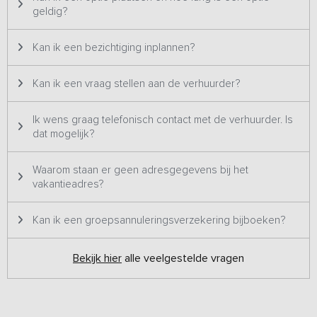
grotere groepen geschikt en staat daarom twee keer op ons
geldig?
platform. Het betreft hetzelfde vakantieadres met dezelfde
foto's & prijzen en wordt dus ook altijd aan één groep tegelijk
Kan ik een bezichtiging inplannen?
verhuurd.
Kan ik een vraag stellen aan de verhuurder?
Ik wens graag telefonisch contact met de verhuurder. Is
dat mogelijk?
Waarom staan er geen adresgegevens bij het
vakantieadres?
Kan ik een groepsannuleringsverzekering bijboeken?
Bekijk hier
alle veelgestelde vragen