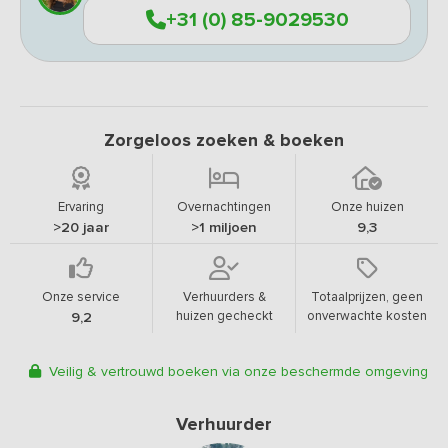
+31 (0) 85-9029530
Zorgeloos zoeken & boeken
Ervaring
Overnachtingen
Onze huizen
>20 jaar
>1 miljoen
9,3
Onze service
Verhuurders &
Totaalprijzen, geen
huizen gecheckt
onverwachte kosten
9,2
Veilig & vertrouwd boeken via onze beschermde omgeving
Verhuurder