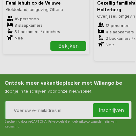
Familiehuis op de Veluwe
Gezellig familiehu
Gelderland, omgeving Otterlo
Holterberg
Overijssel, omgevin
16 personen
8 slaapkamers
13 personen
3 badkamers / douches
4 slaapkamers
Nee
2 badkamers / 
Nee
Bekijken
Ontdek meer vakantieplezier met Wilango.be
door je in te schrijven voor onze nieuwsbrief.
Inschrijven
Beschermd door reCAPTCHA.
Privacybeleid
en
gebruiksvoorwaarden
zijn van
toepassing.