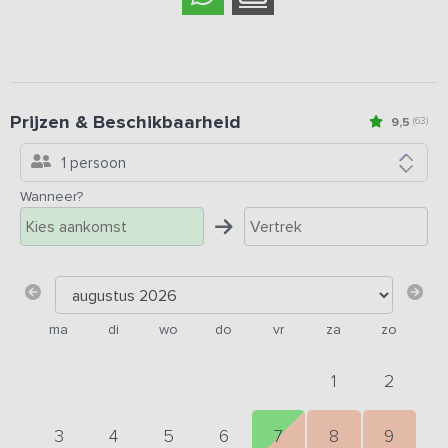
Prijzen & Beschikbaarheid
9,5
(63)
1 persoon
Wanneer?
ma
di
wo
do
vr
za
zo
1
2
3
4
5
6
7
8
9