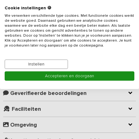
Cookie instellingen 🍪
Beschrijving
We verwerken verschillende type cookies. Met functionele cookies werkt
de website goed. Daarnaast gebruiken we analytische cookies
waarmee we de website elke dag een beetje beter maken. Als laatste
Dit
vakantieadres
is gelegen op het unieke Twentse platteland,
gebruiken we cookies om gericht advertenties te tonen op andere
aan de rand van verschillende natuurgebieden. De accommodatie
websites. Door op 'Instellen' te klikken kun je je voorkeuren aanpassen.
is geschikt voor 30 personen en voorzien van 11 slaapkamers en 9
Klik op 'Accepteren en doorgaan' om alle cookies te accepteren. Je kunt
je voorkeuren later nog aanpassen op de cookiepagina.
badkamers. Het uitzicht over de weilanden, de grote speelzolder
en de ligging aan de rand van het bos maken deze accommodatie
Lees meer
bijzonder sfeervol en geschikt voor alle leeftijden!
Instellen
Op de begane grond bevindt zich een grote comfortabele
Accepteren en doorgaan
Kamer indeling
leefruimte met een zithoek, openhaard, gezellige eethoek en een
aansluiting naar de luxe keuken. De keuken is voorzien van
professionele apparatuur, waaronder een 6-pits fornuis, een grote
Geverifieerde beoordelingen
vaatwasser en een oven. Alle ruimtes zijn sfeervol en modern
ingericht en voorzien van alle gewenste luxe.
Faciliteiten
Op de begane grond zijn zes van de elf slaapkamers te vinden,
Omgeving
elk met een eigen badkamer. Op de eerste verdieping zijn de
overige vijf slaapkamers gesitueerd, met tevens drie badkamers.
Alle badkamers zijn voorzien van een douche, toilet en wastafel.