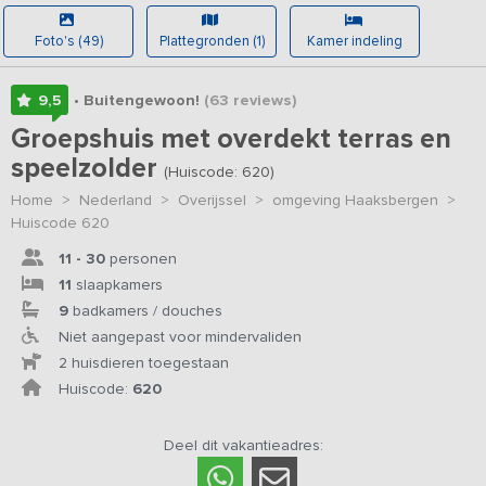
Foto's (49)
Plattegronden (1)
Kamer indeling
9,5
• Buitengewoon!
(63
reviews
)
Groepshuis met overdekt terras en
speelzolder
(Huiscode: 620)
Home
>
Nederland
>
Overijssel
>
omgeving Haaksbergen
>
Huiscode 620
11 - 30
personen
11
slaapkamers
9
badkamers / douches
Niet aangepast voor mindervaliden
2 huisdieren toegestaan
Huiscode:
620
Deel dit vakantieadres: