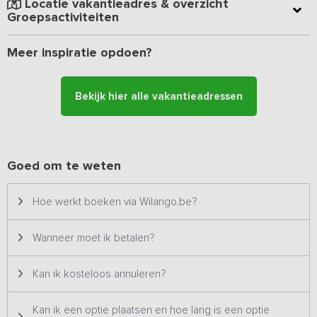
Locatie vakantieadres & overzicht
De grote speelzolder op de verdieping is te bereiken vanuit de
Groepsactiviteiten
overloop. Kinderen kunnen zich hier bij slecht weer uitstekend
vermaken!
Meer inspiratie opdoen?
De aangelegen tuin met (deels overdekt) terras biedt uitzicht over
de weilanden en geeft een vrij gevoel. Voor gezamenlijk gebruik
Bekijk hier alle vakantieadressen
zijn er een speeltuin, pannakooi, tafeltennistafel en
beachvolleybalveld beschikbaar. Een voetbalveld en trampoline
liggen op eigen terrein en kunnen exclusief gebruikt worden. De
omgeving leent zich daarnaast voor mooie wandelingen en
fietstochten in één van de adembenemende natuurgebieden op
Goed om te weten
loopafstand. Een unieke locatie voor een vakantie met vrienden
en/of familie!
Hoe werkt boeken via Wilango.be?
Bijzonderheden:
Dit vakantieadres is zowel voor kleine als grotere groepen
Wanneer moet ik betalen?
geschikt en staat daarom twee keer op ons platform. Het betreft
hetzelfde vakantieadres met dezelfde foto's & prijzen en wordt
Kan ik kosteloos annuleren?
dus ook altijd aan één groep tegelijk verhuurd.
Kan ik een optie plaatsen en hoe lang is een optie