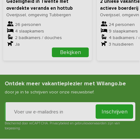
Gezelligheid in Twente met
2 unieke vakanti
overdekte veranda en hottub
actieve boerderij
Overijssel, omgeving Tubbergen
Overijssel, omgevi
26 personen
24 personen
4 slaapkamers
9 slaapkamers
2 badkamers / douches
4 badkamers /
Ja
3
huisdieren
Bekijken
Ontdek meer vakantieplezier met Wilango.be
door je in te schrijven voor onze nieuwsbrief.
Inschrijven
Beschermd door reCAPTCHA.
Privacybeleid
en
gebruiksvoorwaarden
zijn van
toepassing.