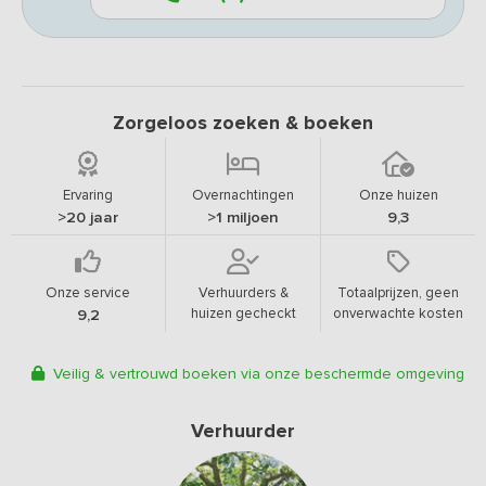
Zorgeloos zoeken & boeken
Ervaring
Overnachtingen
Onze huizen
>20 jaar
>1 miljoen
9,3
Onze service
Verhuurders &
Totaalprijzen, geen
huizen gecheckt
onverwachte kosten
9,2
Veilig & vertrouwd boeken via onze beschermde omgeving
Verhuurder