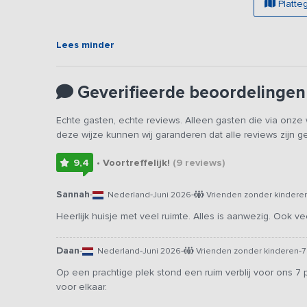
Platte
kleur en details wegdromen in het landschap en de histo
privébadkamer met een ruime inloopdouche, toilet en was
de dag.
Lees minder
Buiten
Op het terras van de accommodatie kun je heerlijk geniet
Geverifieerde beoordelingen
op de grens van Overijssel en Friesland kun je uitstapj
brengen aan het schitterende Giethoorn of het Woudage
Echte gasten, echte reviews. Alleen gasten die via onz
Nationaal Park Weerribben-Wieden ontdekken.
deze wijze kunnen wij garanderen dat alle reviews zijn 
9,4
• Voortreffelijk!
(9
reviews
)
Sannah
-
-
-
Nederland
Juni 2026
Vrienden zonder kindere
Heerlijk huisje met veel ruimte. Alles is aanwezig. Ook v
Daan
-
-
-
-
Nederland
Juni 2026
Vrienden zonder kinderen
7
Op een prachtige plek stond een ruim verblij voor ons 
voor elkaar.