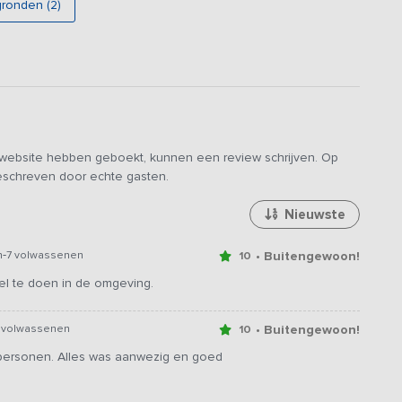
gronden (2)
rie van de regio. Alle drie de kamers hebben een
tafel, voor een rustig moment bij het starten en eindigen van
en van een weids uitzicht over de landerijen. Door de locatie
es maken naar de pittoreske Zuiderzeedorpjes, een bezoek
maal (Unesco werelderfgoed), of met een boot of kano
e website hebben geboekt, kunnen een review schrijven. Op
geschreven door echte gasten.
Nieuwste
-
• Buitengewoon!
n
7 volwassenen
10
eel te doen in de omgeving.
• Buitengewoon!
 volwassenen
10
7 personen. Alles was aanwezig en goed