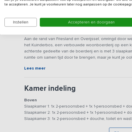
te accepteren. Je kunt je voorkeuren later nog aanpassen op de cookiepagi
Instellen
Accepteren en doorgaan
Beschrijving
Aan de rand van Friesland en Overijssel, omringd door w
het Kuinderbos, een verbouwde woonboerderij op een klei
achterste gedeelte van de boerderij en is met 3 slaapka
ruimte om samen tijd door te brengen, maar je kunt je ook
ruim genoeg om spullen uit te stallen, een boek te lezen 
Lees meer
uitnodigen tot samen zijn, spelletjes spelen of bijpraten.
Algemene ruimtes
Kamer indeling
Op de begane grond ligt de centrale ruimte, een fijne ple
gesprekken, fanatieke spelletjes of een lekker kopje kof
Boven
ook de sauna, ideaal om te ontspannen na een dag fiets
Slaapkamer 1: 1x 2-persoonsbed + 1x 1-persoonsbed + dou
Slaapkamer 2: 1x 2-persoonsbed + 1x 1-persoonsbed + dou
Slaap- en badkamers
Slaapkamer 3: 1x 2-persoonsbed + douche, toilet en wast
Op de eerste verdieping bevinden zich de 3 ruime slaapka
en heeft door de twee grote vensters een prachtig zicht