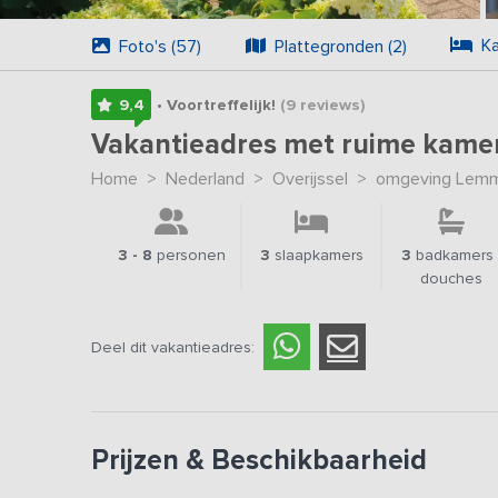
Ka
Foto's (57)
Plattegronden (2)
9,4
• Voortreffelijk!
(9
reviews
)
Vakantieadres met ruime kame
Home
>
Nederland
>
Overijssel
>
omgeving Lem
3 - 8
personen
3
slaapkamers
3
badkamers 
douches
Deel dit vakantieadres:
Prijzen & Beschikbaarheid