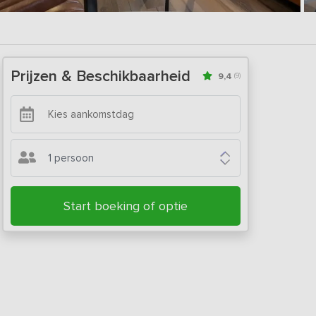
Prijzen & Beschikbaarheid
9,4
(9)
1 persoon
Start boeking of optie