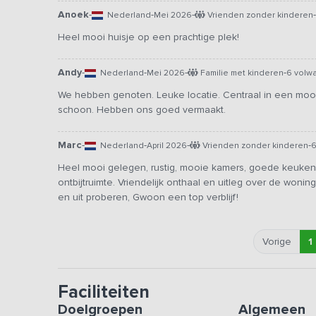
Anoek
-
-
-
-
Nederland
Mei 2026
Vrienden zonder kinderen
Heel mooi huisje op een prachtige plek!
Andy
-
-
-
-
Nederland
Mei 2026
Familie met kinderen
6 volw
We hebben genoten. Leuke locatie. Centraal in een mooi
schoon. Hebben ons goed vermaakt.
Marc
-
-
-
-
Nederland
April 2026
Vrienden zonder kinderen
6
Heel mooi gelegen, rustig, mooie kamers, goede keuken
ontbijtruimte. Vriendelijk onthaal en uitleg over de wo
en uit proberen, Gwoon een top verblijf!
Vorige
1
Faciliteiten
Doelgroepen
Algemeen