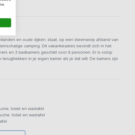
na.
eilanden en oude dijken, staat, op een steenworp afstand van
nschalige camping. Dit vakantieadres bevindt zich in het
mers en 3 badkamers geschikt voor 8 personen. Er is volop
 terugtrekken in je eigen kamer als je dat wilt. De kamers zijn
of even rustig te zitten, terwijl de gemeenschappelijke ruimtes
k om samen te zijn. De grote tafel nodigt uit tot goede
fie, thee of een ander drankje. Op de begane grond vind je
en, wandelen of spelen buiten.
che, toilet en wastafel
che, toilet en wastafel
afel
mers, elk met een eigen uitstraling. Eén kamer is extra ruim
 op de omliggende landerijen. De andere kamer laten je door