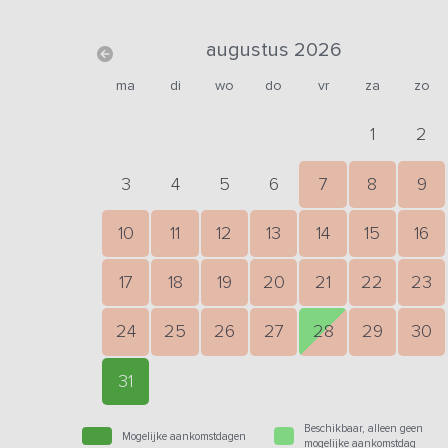
augustus 2026
ma
di
wo
do
vr
za
zo
1
2
3
4
5
6
7
8
9
10
11
12
13
14
15
16
17
18
19
20
21
22
23
24
25
26
27
28
29
30
31
Beschikbaar, alleen geen
Mogelijke aankomstdagen
mogelijke aankomstdag