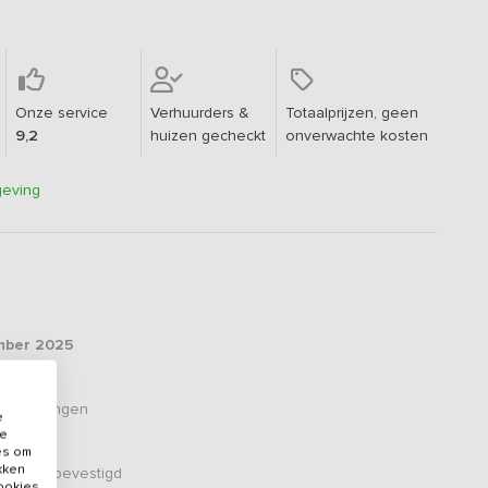
Onze service
Verhuurders &
Totaalprijzen, geen
9,2
huizen gecheckt
onverwachte kosten
geving
ber 2025
oordelingen
e
de
es om
ikken
er zijn bevestigd
cookies