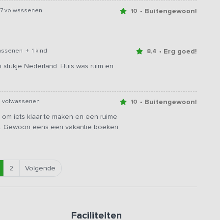
• Buitengewoon!
7 volwassenen
10
• Erg goed!
assenen + 1 kind
8,4
 stukje Nederland. Huis was ruim en
• Buitengewoon!
 volwassenen
10
 om iets klaar te maken en een ruime
ning. Gewoon eens een vakantie boeken
2
Volgende
Faciliteiten