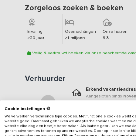
Zorgeloos zoeken & boeken
Ervaring
Overnachtingen
Onze huizen
>20 jaar
>1 miljoen
9,3
Veilig & vertrouwd boeken via onze beschermde om
Verhuurder
Erkend vakantieadres
Aangesloten sinds
Novem
Geweldige locatie
Cookie instellingen 🍪
Een
9.4
op basis van
9
be
We verwerken verschillende type cookies. Met functionele cookies werkt d
website goed. Daarnaast gebruiken we analytische cookies waarmee we 
Veilig & vertrouwd
website elke dag een beetje beter maken. Als laatste gebruiken we cooki
gericht advertenties te tonen op andere websites. Door op 'Instellen' te kl
Gegevens van de verhuurd
kun je je voorkeuren aanpassen. Klik op 'Accepteren en doorgaan' om alle 