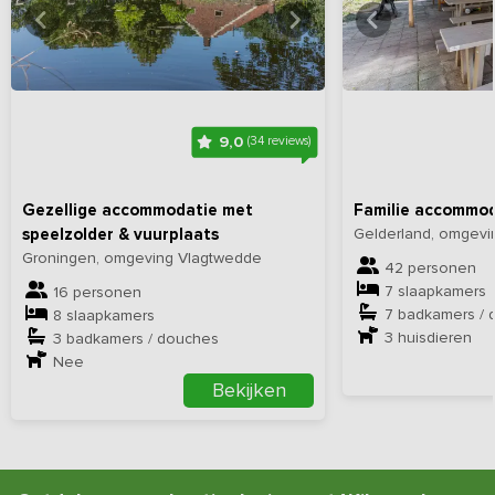
Bekijk
hier
alle foto's
Bekijk
hi
9,0
(34 reviews)
Gezellige accommodatie met
Familie accommod
speelzolder & vuurplaats
Gelderland, omgevi
Groningen, omgeving Vlagtwedde
42 personen
7 slaapkamers
16 personen
7 badkamers / 
8 slaapkamers
3
huisdieren
3 badkamers / douches
Nee
Bekijken