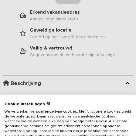
Erkend vakantieadres
Aangesloten sinds
2023
Geweldige locatie
Een
9.1
op basis van
11
beoordelingen
Veilig & vertrouwd
Gegevens van de verhuurder zijn bevestigd
Beschrijving
Deze luxe vakantievilla is gelegen op het prachtige platteland van
Cookie instellingen 🍪
Zeeland en niet alleen voorzien van een privé binnenzwembad,
maar ook een finse sauna behoort tot de inrichting! Je viert je
We verwerken verschillende type cookies. Met functionele cookies werkt
de website goed. Daarnaast gebruiken we analytische cookies
vakantie op slechts enkele minuten van het strand, waarbij je van
waarmee we de website elke dag een beetje beter maken. Als laatste
alle hedendaagse gemakken voorzien bent. Er zijn 6 slaapkamers
gebruiken we cookies om gericht advertenties te tonen op andere
Lees meer
aanwezig in het
vakantieadres
voor groepen tot 12 personen.
websites. Door op 'Instellen' te klikken kun je je voorkeuren aanpassen.
Klik op 'Accepteren en doorgaan' om alle cookies te accepteren. Je kunt