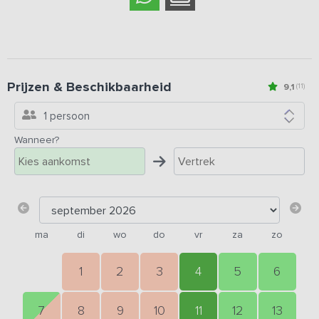
Prijzen & Beschikbaarheid
9,1
(11)
1 persoon
Wanneer?
ma
di
wo
do
vr
za
zo
1
2
3
4
5
6
7
8
9
10
11
12
13