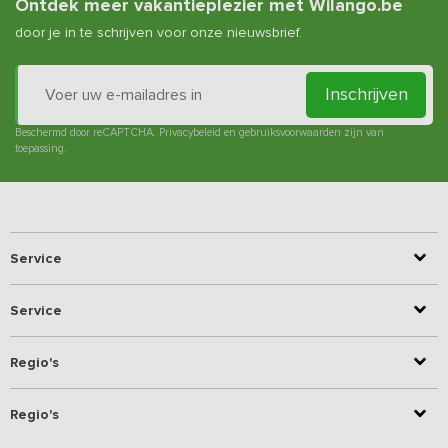
Ontdek meer vakantieplezier met Wilango.be
door je in te schrijven voor onze nieuwsbrief.
Inschrijven
Beschermd door reCAPTCHA.
Privacybeleid
en
gebruiksvoorwaarden
zijn van
toepassing.
Service
Service
Regio's
Regio's