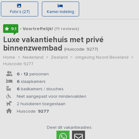
Foto's (27)
Kamer indeling
9,1
• Voortreffelijk!
(11
reviews
)
Luxe vakantiehuis met privé
binnenzwembad
(Huiscode: 9277)
Home
>
Nederland
>
Zeeland
>
omgeving Noord Beveland
>
Huiscode 9277
6 - 12
personen
6
slaapkamers
6
badkamers / douches
Niet aangepast voor mindervaliden
2 huisdieren toegestaan
Huiscode:
9277
Deel dit vakantieadres: