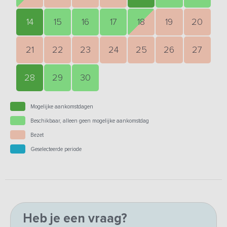
14
15
16
17
18
19
20
21
22
23
24
25
26
27
28
29
30
Mogelijke aankomstdagen
Beschikbaar, alleen geen mogelijke aankomstdag
Bezet
Geselecteerde periode
Heb je een vraag?