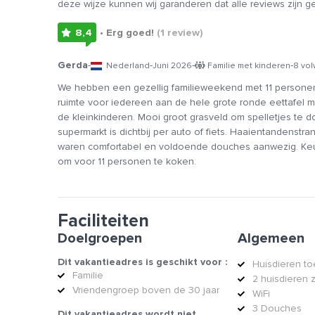
deze wijze kunnen wij garanderen dat alle reviews zijn 
8,4
• Erg goed!
(1
review
)
Gerda
-
-
-
-
Nederland
Juni 2026
Familie met kinderen
8 vo
We hebben een gezellig familieweekend met 11 personen 
ruimte voor iedereen aan de hele grote ronde eettafel m
de kleinkinderen. Mooi groot grasveld om spelletjes te d
supermarkt is dichtbij per auto of fiets. Haaientandenstra
waren comfortabel en voldoende douches aanwezig. Keu
om voor 11 personen te koken.
Faciliteiten
Doelgroepen
Algemeen
Dit vakantieadres is geschikt voor :
Huisdieren t
Familie
2 huisdieren 
Vriendengroep boven de 30 jaar
WiFi
3 Douches
Dit vakantieadres wordt
niet