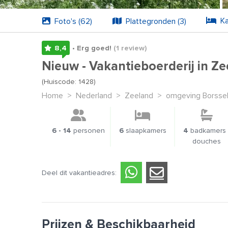
Ka
Foto's (62)
Plattegronden (3)
8,4
• Erg goed!
(1
review
)
Nieuw - Vakantieboerderij in Ze
(Huiscode: 1428)
Home
>
Nederland
>
Zeeland
>
omgeving Borsse
6 - 14
personen
6
slaapkamers
4
badkamers 
douches
Deel dit vakantieadres:
Prijzen & Beschikbaarheid