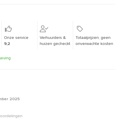
Onze service
Verhuurders &
Totaalprijzen, geen
9,2
huizen gecheckt
onverwachte kosten
geving
mber 2025
oordelingen