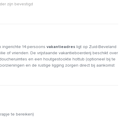
er zijn bevestigd
ek ingerichte 14-persoons
vakantieadres
ligt op Zuid-Beveland
ilie of vrienden. De vrijstaande vakantieboerderij beschikt over
oucheruimtes en een houtgestookte hottub (optioneel bij te
voorzieningen en de rustige ligging zorgen direct bij aankomst
ndschapspark Borsele uitnodigt tot wandelingen langs het
ken en stoelen, ideaal om bij elkaar te zitten, een boek te
t de sfeervolle eetkamer met een grote ronde eettafel waar je
n. De keuken is volledig uitgerust met een zes-pits kookstel,
rapje te bereiken)
t, mixer, broodrooster, sinaasappelpers en waterkoker. Er is
 rustig koffiemoment of om degene die kookt gezelschap te
 speelzolder, waar zij zich urenlang kunnen vermaken met