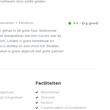
geschreven door echte gasten.
• Erg goed!
lwassenen + 4 kinderen
8,4
gehad in dit grote huis. Voldoende
et draaiplateau wat een succes was bij
oen. Lokatie is goed bereikbaar en
nd is dichtbij en een mooi fort. Bedden
ken is goed uitgerust met grote pannen
Faciliteiten
oegestaan
Woonkamer
zijn toegestaan
Televisie
Keuken
5 Aantal pitten of kookplaten