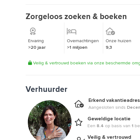
Zorgeloos zoeken & boeken
Ervaring
Overnachtingen
Onze huizen
>20 jaar
>1 miljoen
9,3
Veilig & vertrouwd boeken via onze beschermde om
Verhuurder
Erkend vakantieadres
Aangesloten sinds
Dece
Geweldige locatie
Een
8.4
op basis van
1
be
Veilig & vertrouwd