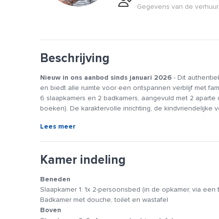
Gegevens van de verhuurd
Beschrijving
Nieuw in ons aanbod sinds januari 2026
- Dit authenti
en biedt alle ruimte voor een ontspannen verblijf met fam
6 slaapkamers en 2 badkamers, aangevuld met 2 aparte d
boeken). De karaktervolle inrichting, de kindvriendelijke 
voor een welkom gevoel, terwijl de omgeving van het La
Lees meer
strand, fietstochten en gezellige dagen samen.
Algemene ruimte(s)
Kamer indeling
De woonkamer is ingericht met meerdere comfortabele ban
lezen of samen te ontspannen bij de tv. Aangrenzend lig
Beneden
met de hele groep kunt dineren of een spelletje kunt doe
Slaapkamer 1: 1x 2-persoonsbed (in de opkamer, via een t
oven, combimagnetron, vaatwasser, filter koffiezetapparaa
Badkamer met douche, toilet en wastafel
een tafeltje in de keuken voor kleinere maaltijden, een
Boven
houden. Voor kinderen is er een absolute plus: de ruime