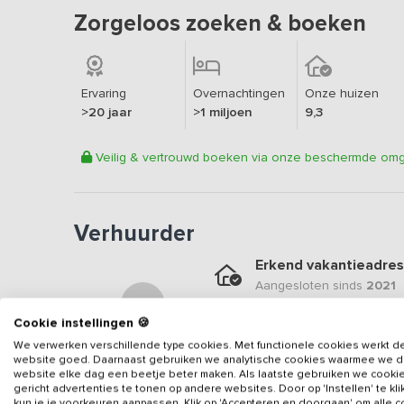
Zorgeloos zoeken & boeken
Ervaring
Overnachtingen
Onze huizen
>20 jaar
>1 miljoen
9,3
Veilig & vertrouwd boeken via onze beschermde om
Verhuurder
Erkend vakantieadres
Aangesloten sinds
2021
Geweldige locatie
Cookie instellingen 🍪
Een
9.1
op basis van
26
b
We verwerken verschillende type cookies. Met functionele cookies werkt d
website goed. Daarnaast gebruiken we analytische cookies waarmee we 
Veilig & vertrouwd
website elke dag een beetje beter maken. Als laatste gebruiken we cooki
gericht advertenties te tonen op andere websites. Door op 'Instellen' te kl
Gegevens van de verhuurd
kun je je voorkeuren aanpassen. Klik op 'Accepteren en doorgaan' om alle 