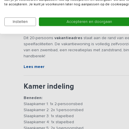
te accepteren. Je kunt je voorkeuren later nog aanpassen op de cookiepagi
Instellen
Accepteren en doorgaan
Beschrijving
Dit 20-persoons
vakantieadres
staat aan de rand van ee
speelfaciliteiten. De vakantiewoning is volledig zelfvoo
van een zwembad, een recreatieplas met zandstrand, binn
handbereik!
Lees meer
De accommodatie is voorzien van een grote centrale rui
verschillende zithoeken waar je onder het genot van een 
gemoderniseerd en voorzien van inbouwapparatuur, waar
Kamer indeling
de keukens bereik je de tuin en het grote terras door m
verlengstuk van het huis!
Beneden:
Slaapkamer 1: 1x 2-persoonsbed
De accommodatie is volledig gelijkvloers en beschikt ove
Slaapkamer 2: 2x 1-persoonsbed
stapelbedden, de overige kamers beschikken over 1-p
Slaapkamer 3: 1x stapelbed
zijn voorzien van een douche en wastafel, waarbij de toil
Slaapkamer 4: 1x stapelbed
kinderbedjes bij te plaatsen. De slaapkamers zijn ruim, 
Slaapkamer 5: 2x 1-persoonsbed
aangename slaapplek te voorzien.