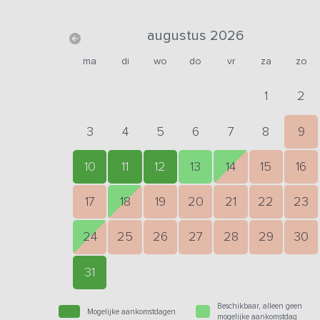
augustus 2026
ma
di
wo
do
vr
za
zo
1
2
3
4
5
6
7
8
9
10
11
12
13
14
15
16
17
18
19
20
21
22
23
24
25
26
27
28
29
30
31
Beschikbaar, alleen geen
Mogelijke aankomstdagen
mogelijke aankomstdag