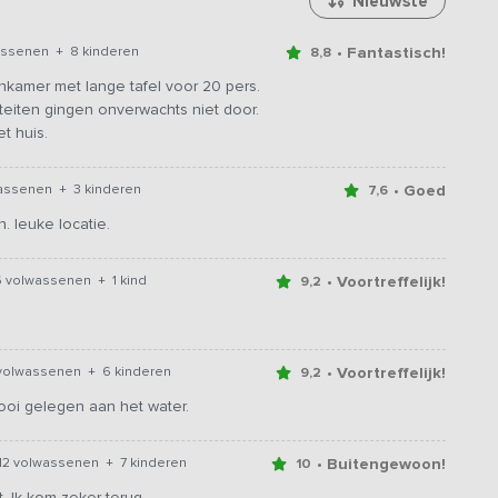
Nieuwste
• Fantastisch!
assenen + 8 kinderen
8,8
nkamer met lange tafel voor 20 pers.
iteiten gingen onverwachts niet door.
t huis.
• Goed
assenen + 3 kinderen
7,6
 leuke locatie.
• Voortreffelijk!
6 volwassenen + 1 kind
9,2
• Voortreffelijk!
volwassenen + 6 kinderen
9,2
mooi gelegen aan het water.
• Buitengewoon!
12 volwassenen + 7 kinderen
10
. Ik kom zeker terug .