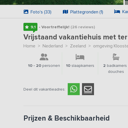
Ka
Foto's (33)
Plattegronden (1)
9,1
• Voortreffelijk!
(26
reviews
)
Vrijstaand vakantiehuis met te
Home
>
Nederland
>
Zeeland
>
omgeving Kloost
10 - 20
personen
10
slaapkamers
2
badkamers 
douches
Deel dit vakantieadres:
Prijzen & Beschikbaarheid