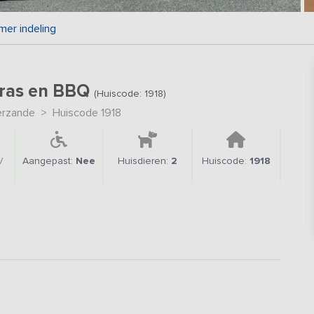
mer indeling
rras en BBQ
(Huiscode: 1918)
erzande
>
Huiscode 1918
/
Aangepast:
Nee
Huisdieren:
2
Huiscode:
1918