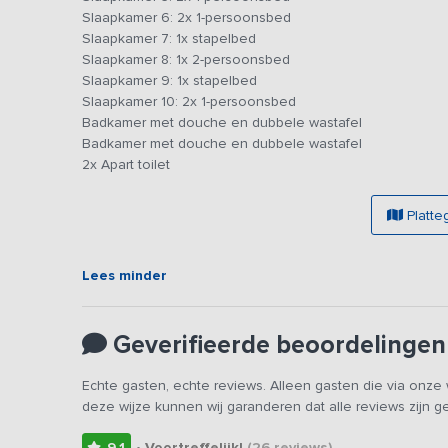
Slaapkamer 6: 2x 1-persoonsbed
Slaapkamer 7: 1x stapelbed
Naast alle inbegrepen parkfaciliteiten beschik je ook ove
Slaapkamer 8: 1x 2-persoonsbed
is het bij mooi weer goed vertoeven, de barbecue staat n
Slaapkamer 9: 1x stapelbed
maakt dat kinderen zich uitstekend kunnen vermaken en 
Slaapkamer 10: 2x 1-persoonsbed
Badkamer met douche en dubbele wastafel
Van november t/m maart is het aanwezige zwembad g
Badkamer met douche en dubbele wastafel
2x Apart toilet
Platte
Lees minder
Geverifieerde beoordelingen
Echte gasten, echte reviews. Alleen gasten die via onz
deze wijze kunnen wij garanderen dat alle reviews zijn 
9,1
• Voortreffelijk!
(26
reviews
)