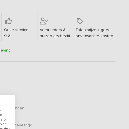
Onze service
Verhuurders &
Totaalprijzen, geen
9,2
huizen gecheckt
onverwachte kosten
geving
eoordelingen
e
de
es om
ikken
er zijn bevestigd
cookies