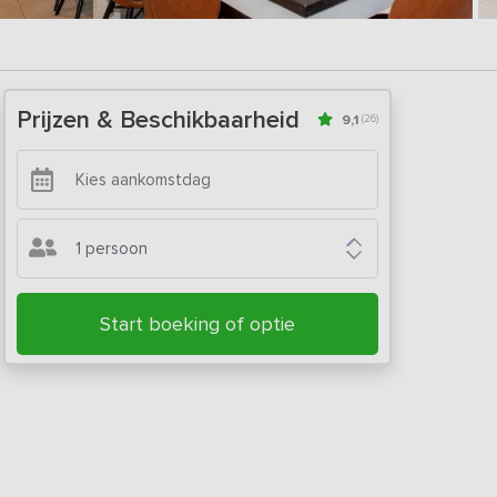
Prijzen & Beschikbaarheid
9,1
(26)
1 persoon
Start boeking of optie