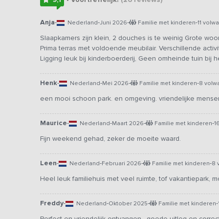
Anja
-
-
-
-
Nederland
Juni 2026
Familie met kinderen
11 volw
Slaapkamers zijn klein, 2 douches is te weinig Grote woo
Prima terras met voldoende meubilair. Verschillende activ
Ligging leuk bij kinderboerderij, Geen omheinde tuin bij he
Henk
-
-
-
-
Nederland
Mei 2026
Familie met kinderen
8 volw
een mooi schoon park. en omgeving. vriendelijke mensen.
Maurice
-
-
-
-
Nederland
Maart 2026
Familie met kinderen
1
Fijn weekend gehad, zeker de moeite waard.
Leen
-
-
-
-
Nederland
Februari 2026
Familie met kinderen
8 
Heel leuk familiehuis met veel ruimte, tof vakantiepark, 
Freddy
-
-
-
-
Nederland
Oktober 2025
Familie met kinderen
Perfect en vriendelijk ontvangen , goede uitleg en correct