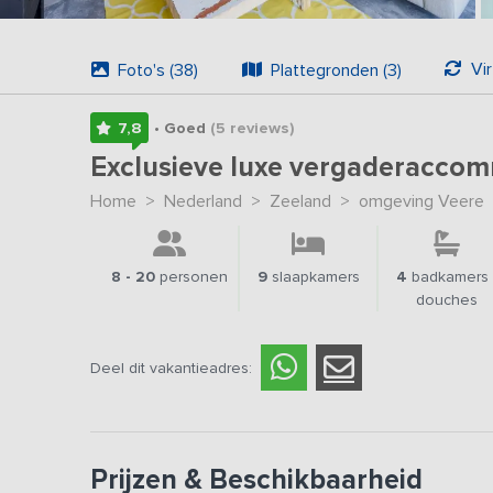
Vir
Foto's (38)
Plattegronden (3)
7,8
• Goed
(5
reviews
)
Exclusieve luxe vergaderaccom
Home
>
Nederland
>
Zeeland
>
omgeving Veere
8 - 20
personen
9
slaapkamers
4
badkamers 
douches
Deel dit vakantieadres:
Prijzen & Beschikbaarheid