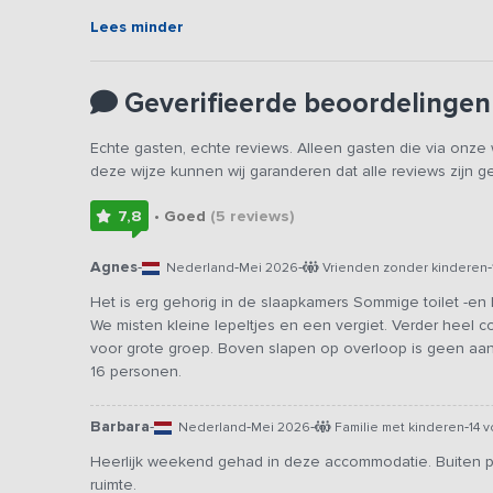
De accommodatie is voorzien van 9 slaapkamers (waarvan 
Lees minder
badkamers. Op de begane grond twee slaapkamers en een 
industriële stalen trap met eiken trapdelen kom je op d
badkamer. Via de entresol kom je op de overloop van de
Geverifieerde beoordelingen
slaapkamers en een badkamer. Op de tweede verdieping
halfopen ruimte met slaapbank. Via de tussenverdieping i
Echte gasten, echte reviews. Alleen gasten die via onz
slaapkamer nog een open slaap-speelzolder met twee 2-
deze wijze kunnen wij garanderen dat alle reviews zijn 
Via de grote openslaande deuren kom je in de tuin. Je h
7,8
• Goed
(5
reviews
)
paar ligstoelen. Daarnaast is er een schuur/garage waar 
de hoek van de sauna is er buiten een koude buitendou
Agnes
-
-
-
-
Nederland
Mei 2026
Vrienden zonder kinderen
Gratis gebruik van een strandcabine op het strand va
Het is erg gehorig in de slaapkamers Sommige toilet -en 
We misten kleine lepeltjes en een vergiet. Verder heel c
voor grote groep. Boven slapen op overloop is geen aa
16 personen.
Barbara
-
-
-
-
Nederland
Mei 2026
Familie met kinderen
14 
Heerlijk weekend gehad in deze accommodatie. Buiten pl
ruimte.