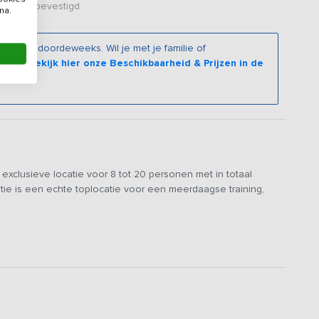
er zijn bevestigd
na.
roepen doordeweeks. Wil je met je familie of
oeken?
Bekijk hier onze Beschikbaarheid & Prijzen in de
exclusieve locatie voor 8 tot 20 personen met in totaal
e is een echte toplocatie voor een meerdaagse training,
oveerd en tot deze exclusieve accommodatie omgebouwd
schuur verloren is gegaan. Zo zit achter de oude men-deuren
nuit de ruime living fraai uitzicht op het mooie Zeeuwse
merken deze bijzondere locatie. De inrichting is van hoge
e boxsprings.