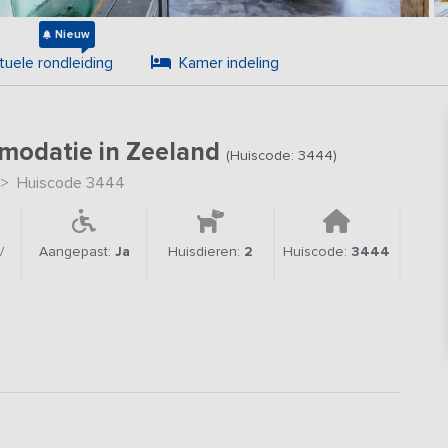
Nieuw
tuele rondleiding
Kamer indeling
modatie in Zeeland
(Huiscode: 3444)
>
Huiscode 3444
/
Aangepast:
Ja
Huisdieren:
2
Huiscode:
3444