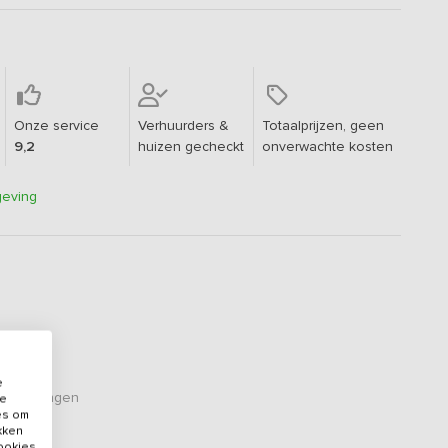
Onze service
Verhuurders &
Totaalprijzen, geen
9,2
huizen gecheckt
onverwachte kosten
geving
e
oordelingen
de
es om
ikken
cookies