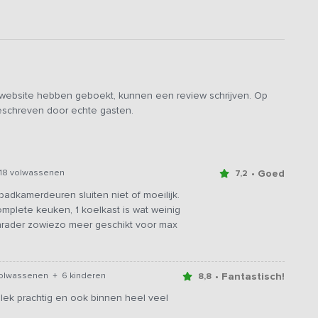
een grote 4-persoons slaapzolder). In totaal zijn er 4
luxe badkamer (rolstoel toegankelijk). Via de prachtige
e overloop met toegang tot twee grote slaapkamers en een
 andere kant van het huis met toegang tot twee grote
 vind je nog een slaapkamer, badkamer en een kleine
s er een vierde trap die leidt naar de zolder waar naast een
e website hebben geboekt, kunnen een review schrijven. Op
persoons bedstedes is (4 personen in totaal).
geschreven door echte gasten.
ebt een eigen terras met enorme tuintafel, parasols en een
je de sauna vindt en in een andere ruimte een poolbiljart. Om
che.
• Goed
18 volwassenen
7,2
n Oostkapelle is inbegrepen!
badkamerdeuren sluiten niet of moeilijk.
omplete keuken, 1 koelkast is wat weinig
nrader zowiezo meer geschikt voor max
• Fantastisch!
volwassenen + 6 kinderen
8,8
ek prachtig en ook binnen heel veel