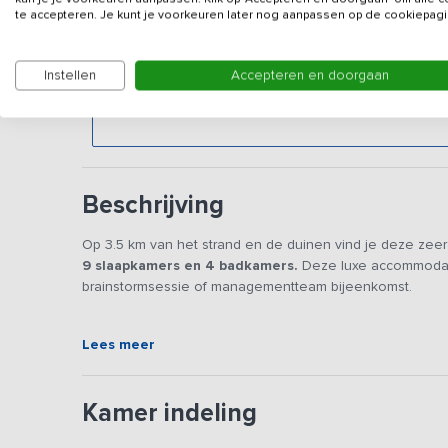
Gegevens van de verhuurd
te accepteren. Je kunt je voorkeuren later nog aanpassen op de cookiepagi
Deze vermelding is gericht op bedrijven & vergaderg
Instellen
Accepteren en doorgaan
vriendengroep dit vakantieadres in het weekend b
weekenden
.
Beschrijving
Op 3.5 km van het strand en de duinen vind je deze zeer 
9 slaapkamers en 4 badkamers.
Deze luxe accommodati
brainstormsessie of managementteam bijeenkomst.
De grote gepotdeksel schuur is onlangs geheel geren
Lees meer
zonder dat het fraaie karakter van de voormalige boeren
nu een prachtige glazen pui verscholen. Hierdoor is er va
landschap. Ruimte, rust, luxe en een industriële stijl ken
Kamer indeling
kwaliteit: luxe banken, fraaie robuuste eettafels en goed