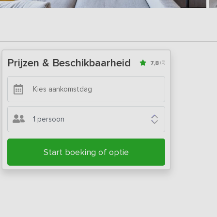
Prijzen & Beschikbaarheid
7,8
(5)
1 persoon
Start boeking of optie