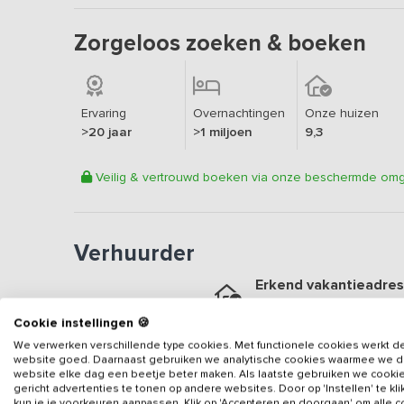
Zorgeloos zoeken & boeken
Ervaring
Overnachtingen
Onze huizen
>20 jaar
>1 miljoen
9,3
Veilig & vertrouwd boeken via onze beschermde om
Verhuurder
Erkend vakantieadres
Aangesloten sinds
2018
Cookie instellingen 🍪
Geweldige locatie
We verwerken verschillende type cookies. Met functionele cookies werkt d
Een
7.8
op basis van
5
be
website goed. Daarnaast gebruiken we analytische cookies waarmee we 
website elke dag een beetje beter maken. Als laatste gebruiken we cooki
gericht advertenties te tonen op andere websites. Door op 'Instellen' te kl
Veilig & vertrouwd
kun je je voorkeuren aanpassen. Klik op 'Accepteren en doorgaan' om alle 