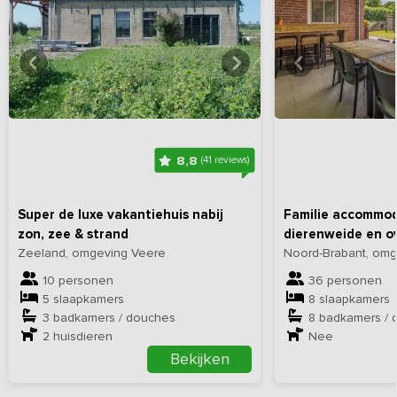
Bekijk
hier
alle foto's
Bekijk
hi
8,8
(41 reviews)
Super de luxe vakantiehuis nabij
Familie accommod
zon, zee & strand
dierenweide en o
Zeeland, omgeving Veere
Noord-Brabant, om
10 personen
36 personen
5 slaapkamers
8 slaapkamers
3 badkamers / douches
8 badkamers / 
2
huisdieren
Nee
Bekijken