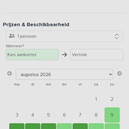
Prijzen & Beschikbaarheid
1 persoon
Wanneer?
ma
di
wo
do
vr
za
zo
1
2
3
4
5
6
7
8
9