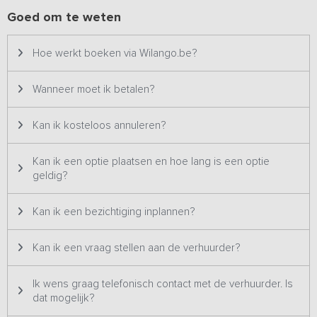
te weten dat alle slaapkamers zijn voorzien van een eigen
Goed om te weten
badkamer met douche, toilet, wastafel en TV.
Er zijn mogelijkheden om te barbecueën. Voor de kinderen is er
Hoe werkt boeken via Wilango.be?
een speelveld om te voetballen, zijn er verschillende
speeltoestellen en is er een trampoline aanwezig. Tevens is er
Wanneer moet ik betalen?
een dierenweide met schapen en kippen.
Kan ik kosteloos annuleren?
Kan ik een optie plaatsen en hoe lang is een optie
geldig?
Kan ik een bezichtiging inplannen?
Kan ik een vraag stellen aan de verhuurder?
Ik wens graag telefonisch contact met de verhuurder. Is
dat mogelijk?