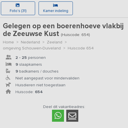
Foto's (31)
Kamer indeling
Gelegen op een boerenhoeve vlakbij
de Zeeuwse Kust
(Huiscode: 654)
Home
>
Nederland
>
Zeeland
>
omgeving Schouwen-Duiveland
>
Huiscode 654
2 - 25
personen
9
slaapkamers
9
badkamers / douches
Niet aangepast voor mindervaliden
Huisdieren niet toegestaan
Huiscode:
654
Deel dit vakantieadres: