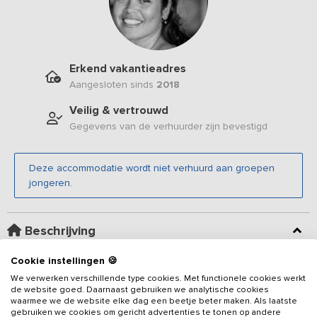
Erkend vakantieadres
Aangesloten sinds
2018
Veilig & vertrouwd
Gegevens van de verhuurder zijn bevestigd
Deze accommodatie wordt niet verhuurd aan groepen
jongeren.
Beschrijving
Cookie instellingen 🍪
Gelegen in een groene omgeving, op fietsafstand van de
We verwerken verschillende type cookies. Met functionele cookies werkt
Zeeuwse kust, vind je op een boerenhoeve dit luxe
de website goed. Daarnaast gebruiken we analytische cookies
vakantieadres
voor 25 personen voorzien van 9 slaapkamers en
waarmee we de website elke dag een beetje beter maken. Als laatste
9 badkamers. Geniet van het comfort, de gemoedelijke sfeer, de
gebruiken we cookies om gericht advertenties te tonen op andere