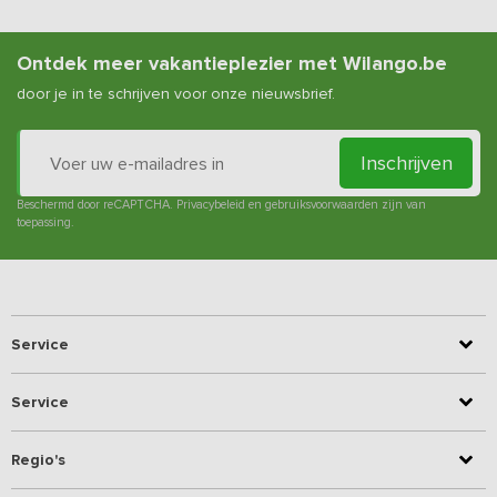
Ontdek meer vakantieplezier met Wilango.be
door je in te schrijven voor onze nieuwsbrief.
Inschrijven
Beschermd door reCAPTCHA.
Privacybeleid
en
gebruiksvoorwaarden
zijn van
toepassing.
Service
Service
Regio's