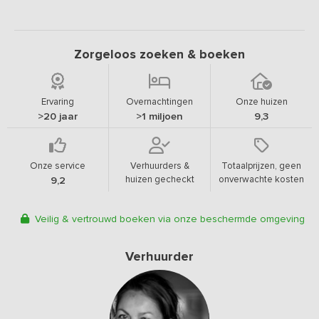
Zorgeloos zoeken & boeken
Ervaring
Overnachtingen
Onze huizen
>20 jaar
>1 miljoen
9,3
Onze service
Verhuurders &
Totaalprijzen, geen
huizen gecheckt
onverwachte kosten
9,2
Veilig & vertrouwd boeken via onze beschermde omgeving
Verhuurder