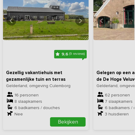
Bekijk
hier
alle foto's
Bekijk
hi
9,6
(9 reviews)
Gezellig vakantiehuis met
Gelegen op een ac
gezamenlijke tuin en terras
de De Hoge Velu
Gelderland, omgeving Culemborg
Gelderland, omgevi
16 personen
62 personen
8 slaapkamers
7 slaapkamers
6 badkamers / douches
6 badkamers /
Nee
3
huisdieren
Bekijken