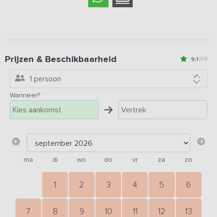
Prijzen & Beschikbaarheid
9,1
(33)
1 persoon
Wanneer?
ma
di
wo
do
vr
za
zo
1
2
3
4
5
6
7
8
9
10
11
12
13