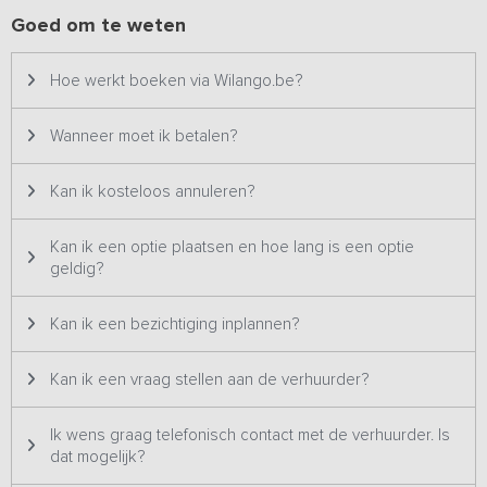
toilet, er zijn géén beugels voorzien). Twee slaapkamers op de
Goed om te weten
verdieping hebben een eigen ligbad op de kamer. Voor de
kinderen is er een spannende slaapzolder met vier bedden. Ook
Hoe werkt boeken via Wilango.be?
is het op verzoek mogelijk om tegen betaling maximaal 4
kinderbedjes bij te huren.
Wanneer moet ik betalen?
Er is een groot terras aanwezig met een speelweide en diverse
speelattributen voor de kinderen zoals trampoline en
Kan ik kosteloos annuleren?
voetbalgoals.
Op de begane grond zijn twee slaapkamers met aangepast
Kan ik een optie plaatsen en hoe lang is een optie
sanitair voor mindervaliden (verlaagde wastafel, drempelloze
geldig?
douche, verdiept toilet, er zijn géén beugels voorzien).
Kan ik een bezichtiging inplannen?
Kan ik een vraag stellen aan de verhuurder?
Ik wens graag telefonisch contact met de verhuurder. Is
dat mogelijk?