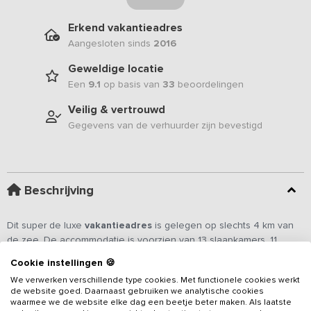
Erkend vakantieadres
Aangesloten sinds
2016
Geweldige locatie
Een
9.1
op basis van
33
beoordelingen
Veilig & vertrouwd
Gegevens van de verhuurder zijn bevestigd
Beschrijving
Dit super de luxe
vakantieadres
is gelegen op slechts 4 km van
de zee. De accommodatie is voorzien van 13 slaapkamers, 11
badkamers, bioscoop, woonkamer met bar, game room, pooltafel,
Cookie instellingen 🍪
twee kookeilanden en een grote eetruimte met lange eettafel.
We verwerken verschillende type cookies. Met functionele cookies werkt
Het vakantieadres is geschikt voor maximaal 30 personen en
de website goed. Daarnaast gebruiken we analytische cookies
Lees meer
bestaat uit een hoofdgebouw en een extra vakantiehuis (intern
waarmee we de website elke dag een beetje beter maken. Als laatste