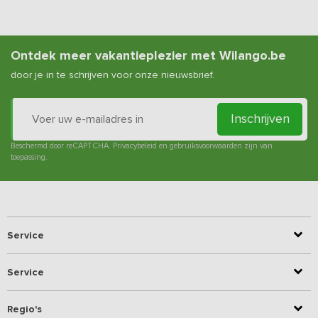
Ontdek meer vakantieplezier met Wilango.be
door je in te schrijven voor onze nieuwsbrief.
Inschrijven
Beschermd door reCAPTCHA.
Privacybeleid
en
gebruiksvoorwaarden
zijn van
toepassing.
Service
Service
Regio's