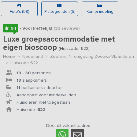
Foto's (58)
Plattegronden (5)
Kamer indeling
9,1
• Voortreffelijk!
(33
reviews
)
Luxe groepsaccommodatie met
eigen bioscoop
(Huiscode: 622)
Home
>
Nederland
>
Zeeland
>
omgeving Zeeuws-Vlaanderen
>
Huiscode 622
13 - 30
personen
13
slaapkamers
11
badkamers / douches
Aangepast voor mindervaliden
Huisdieren niet toegestaan
Huiscode:
622
Deel dit vakantieadres: