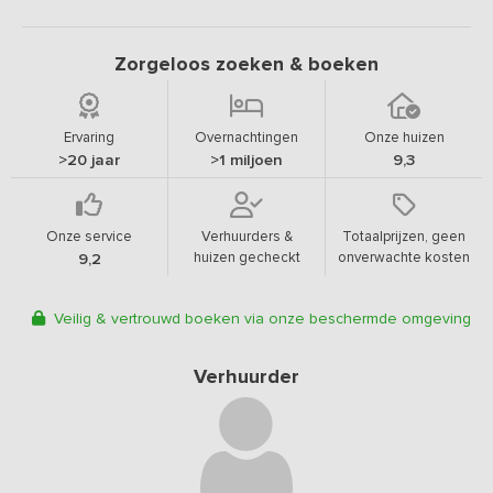
Zorgeloos zoeken & boeken
Ervaring
Overnachtingen
Onze huizen
>20 jaar
>1 miljoen
9,3
Onze service
Verhuurders &
Totaalprijzen, geen
huizen gecheckt
onverwachte kosten
9,2
Veilig & vertrouwd boeken via onze beschermde omgeving
Verhuurder