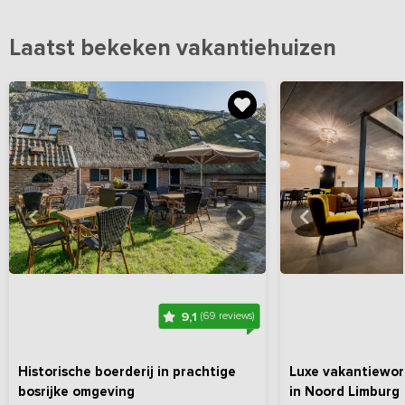
Laatst bekeken vakantiehuizen
Bekijk
hier
alle foto's
Bekijk
hi
9,1
(69 reviews)
Historische boerderij in prachtige
Luxe vakantiewon
bosrijke omgeving
in Noord Limburg