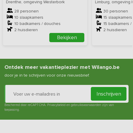
Drenthe, omgeving Westerbork
Limburg, omgeving 
28 personen
30 personen
10 slaapkamers
15 slaapkamers
10 badkamers / douches
15 badkamers /
2
huisdieren
2
huisdieren
Bekijken
Ontdek meer vakantieplezier met Wilango.be
door je in te schrijven voor onze nieuwsbrief.
Inschrijven
Beschermd door reCAPTCHA.
Privacybeleid
en
gebruiksvoorwaarden
zijn van
toepassing.