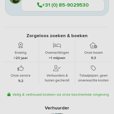
+31 (0) 85-9029530
Zorgeloos zoeken & boeken
Ervaring
Overnachtingen
Onze huizen
>20 jaar
>1 miljoen
9,3
Onze service
Verhuurders &
Totaalprijzen, geen
huizen gecheckt
onverwachte kosten
9,2
Veilig & vertrouwd boeken via onze beschermde omgeving
Verhuurder