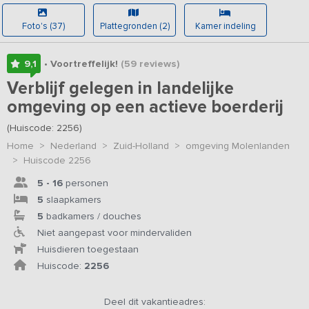
Foto's (37)
Plattegronden (2)
Kamer indeling
9,1
• Voortreffelijk!
(59
reviews
)
Verblijf gelegen in landelijke
omgeving op een actieve boerderij
(Huiscode: 2256)
Home
>
Nederland
>
Zuid-Holland
>
omgeving Molenlanden
>
Huiscode 2256
5 - 16
personen
5
slaapkamers
5
badkamers / douches
Niet aangepast voor mindervaliden
Huisdieren toegestaan
Huiscode:
2256
Deel dit vakantieadres: