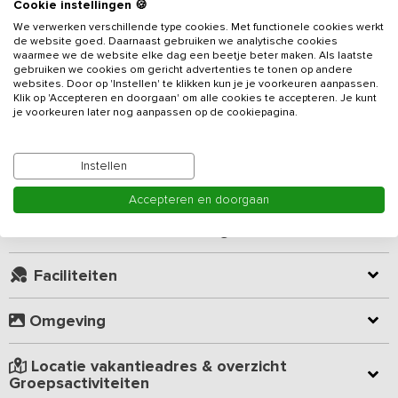
Cookie instellingen 🍪
We verwerken verschillende type cookies. Met functionele cookies werkt
Dit
vakantieadres
is gelegen op een actief melkveebedrijf in de
de website goed. Daarnaast gebruiken we analytische cookies
waarmee we de website elke dag een beetje beter maken. Als laatste
Alblasserwaard. Midden in de polder van dit oer-Hollandse
gebruiken we cookies om gericht advertenties te tonen op andere
lanschap en toch ook vlakbij de bruisende steden Rotterdam en
websites. Door op 'Instellen' te klikken kun je je voorkeuren aanpassen.
Utrecht. Voor ieder wat wils dus bij deze locatie!
Klik op 'Accepteren en doorgaan' om alle cookies te accepteren. Je kunt
je voorkeuren later nog aanpassen op de cookiepagina.
Lees meer
Het vakantieverblijf is voorzien van 5 slaapkamers, 5 badkamers
(douche, toilet en wastafel) en geschikt voor groepen tot 16
Instellen
personen. In de gezamenlijke ruimte vind je twee heerlijke banken
Kamer indeling
en verschillende tafels en stoelen waar je gezamenlijk kunt eten.
Accepteren en doorgaan
De riante keuken is van alle gemakken voorzien zoals 4-pits
inductie plaat, koelkast, magnetron, oven en vaatwasser.
Geverifieerde beoordelingen
Iedere slaapkamer is voorzien van TV en zithoek. Vanuit de
Faciliteiten
slaapkamer heb je een schitterend uitzicht over het mooie
polderlandschap met de slootjes en knotwilgen.
Omgeving
Buiten zijn er verschillende terrasjes waar je heerlijk kunt zitten.
Vanuit het verblijf kijk je uit over het prachtige landschap én kun je
Locatie vakantieadres & overzicht
een kijkje nemen bij de koeien!
Groepsactiviteiten