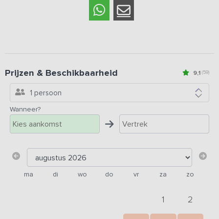
Prijzen & Beschikbaarheid
9,1
(59)
1 persoon
Wanneer?
ma
di
wo
do
vr
za
zo
1
2