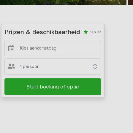
Prijzen & Beschikbaarheid
9,6
(80)
1 persoon
Start boeking of optie