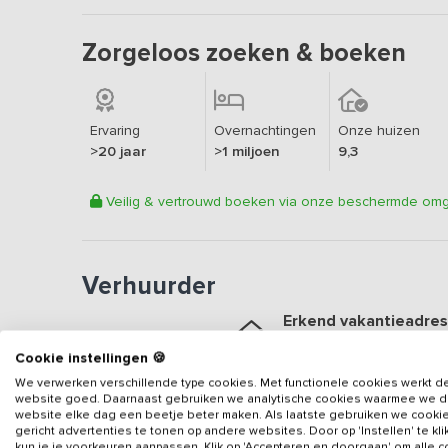
Zorgeloos zoeken & boeken
Ervaring
Overnachtingen
Onze huizen
>20 jaar
>1 miljoen
9,3
Veilig & vertrouwd boeken via onze beschermde om
Verhuurder
Erkend vakantieadres
Aangesloten sinds
2017
Cookie instellingen 🍪
Geweldige locatie
We verwerken verschillende type cookies. Met functionele cookies werkt d
website goed. Daarnaast gebruiken we analytische cookies waarmee we 
Een
9.6
op basis van
80
b
website elke dag een beetje beter maken. Als laatste gebruiken we cooki
gericht advertenties te tonen op andere websites. Door op 'Instellen' te kl
Veilig & vertrouwd
kun je je voorkeuren aanpassen. Klik op 'Accepteren en doorgaan' om alle 