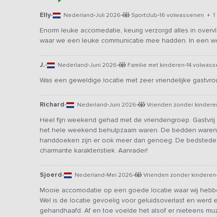
Elly
-
-
-
-
Nederland
Juli 2026
Sportclub
16 volwassenen + 1 
Enorm leuke accomedatie, keurig verzorgd alles in overv
waar we een leuke communicatie mee hadden. In een w
J.
-
-
-
-
Nederland
Juni 2026
Familie met kinderen
14 volwas
Was een geweldige locatie met zeer vriendelijke gastvr
Richard
-
-
-
Nederland
Juni 2026
Vrienden zonder kindere
Heel fijn weekend gehad met de vriendengroep. Gastvrij
het hele weekend behulpzaam waren. De bedden waren 
handdoeken zijn er ook meer dan genoeg. De bedstede
charmante karakteristiek. Aanrader!
Sjoerd
-
-
-
Nederland
Mei 2026
Vrienden zonder kinderen
Mooie accomodatie op een goede locatie waar wij heb
Wel is de locatie gevoelig voor geluidsoverlast en werd e
gehandhaafd. Af en toe voelde het alsof er nieteens muzie