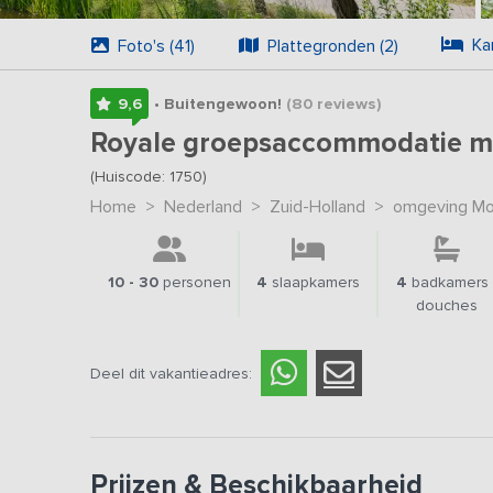
Ka
Foto's (41)
Plattegronden (2)
9,6
• Buitengewoon!
(80
reviews
)
Royale groepsaccommodatie met
(Huiscode: 1750)
Home
>
Nederland
>
Zuid-Holland
>
omgeving Mo
10 - 30
personen
4
slaapkamers
4
badkamers 
douches
Deel dit vakantieadres:
Prijzen & Beschikbaarheid