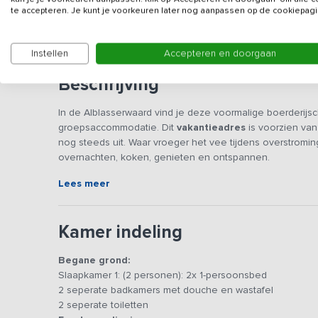
Gegevens van de verhuurd
te accepteren. Je kunt je voorkeuren later nog aanpassen op de cookiepagi
Instellen
Accepteren en doorgaan
Beschrijving
In de Alblasserwaard vind je deze voormalige boerderijsc
groepsaccommodatie. Dit
vakantieadres
is voorzien van
nog steeds uit. Waar vroeger het vee tijdens overstromi
overnachten, koken, genieten en ontspannen.
Lees meer
De gezamenlijke ruimte is voorzien van eetgedeelte wa
zitruimte met TV en geluidsinstallatie biedt de mogelijk
waardoor je met meerdere personen tegelijk maaltijden 
Kamer indeling
van 8-pits fornuis, oven magnetron, vaatwasser, koelkast
terras met tuinmeubilair en parasols. Je kunt vrij gebru
Begane grond:
speelveldje aanwezig.
Slaapkamer 1: (2 personen): 2x 1-persoonsbed
2 seperate badkamers met douche en wastafel
Op de begane grond vind je een 2-persoons slaapkamer 
2 seperate toiletten
bevinden zich twee slaapkamers voorzien van een gezame