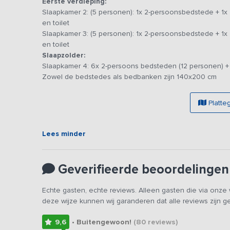
Eerste verdieping:
slaapbanken en bedstedes in diverse oud Hollandse kleu
Slaapkamer 2: (5 personen): 1x 2-persoonsbedstede + 1
deze tijd (140x200cm). De indeling van de bedstedes is
en toilet
toiletten bevinden zich op de begane grond.
Slaapkamer 3: (5 personen): 1x 2-persoonsbedstede + 1
en toilet
Bijzonderheden: Dit vakantieadres is zowel voor kle
Slaapzolder:
keer op ons platform. Het betreft hetzelfde vakantie
Slaapkamer 4: 6x 2-persoons bedsteden (12 personen) 
altijd aan één groep tegelijk verhuurd.
Zowel de bedstedes als bedbanken zijn 140x200 cm
Platte
Lees minder
Geverifieerde beoordelingen
Echte gasten, echte reviews. Alleen gasten die via onz
deze wijze kunnen wij garanderen dat alle reviews zijn 
9,6
• Buitengewoon!
(80
reviews
)