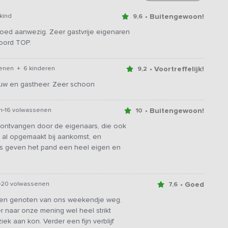
• Buitengewoon!
kind
9,6
loed aanwezig. Zeer gastvrije eigenaren
oord TOP.
• Voortreffelijk!
senen + 6 kinderen
9,2
ouw en gastheer. Zeer schoon
-
• Buitengewoon!
n
16 volwassenen
10
 ontvangen door de eigenaars, die ook
al opgemaakt bij aankomst, en
s geven het pand een heel eigen en
-
• Goed
20 volwassenen
7,6
ben genoten van ons weekendje weg.
r naar onze mening wel heel strikt
k aan kon. Verder een fijn verblijf