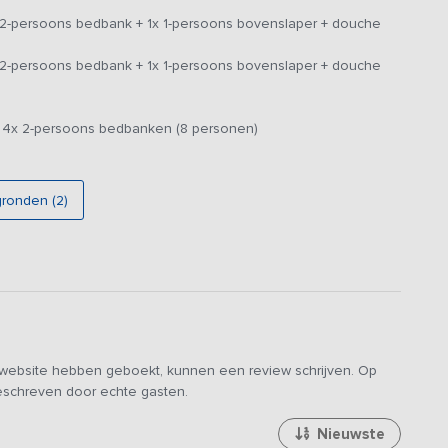
ren die qua grootte en lengte helemaal aangepast zijn aan
x 2-persoons bedbank + 1x 1-persoons bovenslaper + douche
 zo dat er privacy gecreëerd kan worden. De douches en
x 2-persoons bedbank + 1x 1-persoons bovenslaper + douche
ine als grotere groepen geschikt en staat daarom twee
adres met dezelfde foto's & prijzen en wordt dus ook
+ 4x 2-persoons bedbanken (8 personen)
gronden (2)
e website hebben geboekt, kunnen een review schrijven. Op
geschreven door echte gasten.
Nieuwste