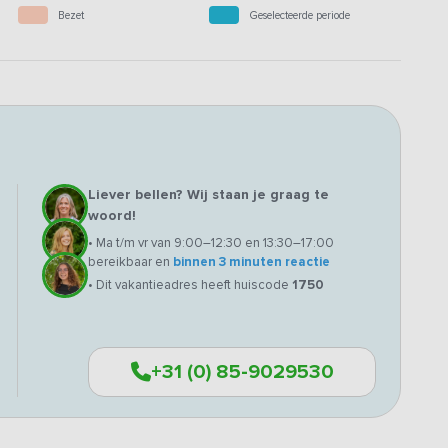
Bezet
Geselecteerde periode
Liever bellen? Wij staan je graag te
woord!
• Ma t/m vr van 9:00–12:30 en 13:30–17:00
bereikbaar en
binnen 3 minuten reactie
• Dit vakantieadres heeft huiscode
1750
+31 (0) 85-9029530