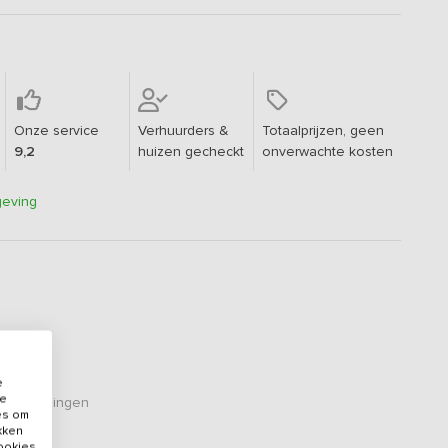
Onze service
Verhuurders &
Totaalprijzen, geen
9,2
huizen gecheckt
onverwachte kosten
geving
e
de
eoordelingen
es om
ikken
cookies