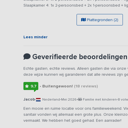
Op de begane grond vind je twee 2- persoonskamers met
Slaapkamer 4: 1x 2-persoonsbed + 2x 1-persoonsbed + lig
voorzien van een eigen, ruime badkamer, eentje met ee
andere 2 slaapkamers, deze zijn geschikt voor 4 perso
Plattegronden (2)
uitgeruste badkamer.
Vanuit de zithoek kom je via de openslaande deuren op h
Lees minder
zitten, terwijl de kinderen plezier hebben op het speelto
een paar dagen samen te genieten van het mooie huis 
Geverifieerde beoordelingen
Echte gasten, echte reviews. Alleen gasten die via onz
deze wijze kunnen wij garanderen dat alle reviews zijn 
9,7
• Buitengewoon!
(18
reviews
)
Jacob
-
-
-
-
Nederland
Mei 2026
Familie met kinderen
8 vol
Een mooie en ruime locatie voor ons familieweekend. Vi
sanitair vonden wij allemaal een grote plus. Onze kleinzo
vermaakt. We hebben het goed gehad. Een aanrader!