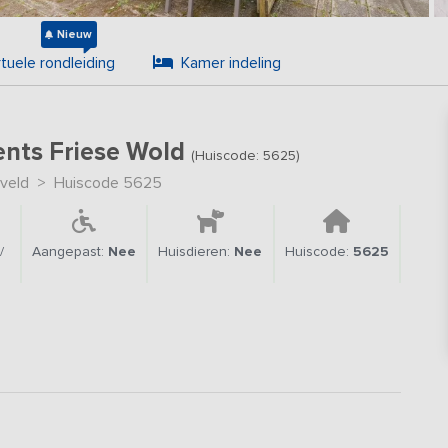
Nieuw
rtuele rondleiding
Kamer indeling
rents Friese Wold
(Huiscode: 5625)
veld
>
Huiscode 5625
/
Aangepast:
Nee
Huisdieren:
Nee
Huiscode:
5625