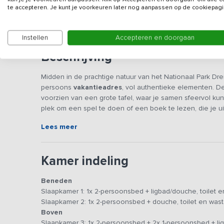
Gegevens van de verhuurd
te accepteren. Je kunt je voorkeuren later nog aanpassen op de cookiepagi
Instellen
Accepteren en doorgaan
Beschrijving
Midden in de prachtige natuur van het Nationaal Park Dren
persoons
vakantieadres
, vol authentieke elementen. D
voorzien van een grote tafel, waar je samen sfeervol kun
plek om een spel te doen of een boek te lezen, die je ui
samen onder de veranda te zitten terwijl de kinderen zich
Lees meer
voor een weekendje genieten van de Drentse natuur, rust
De woning is sfeervol en comfortabel ingericht, met beh
Kamer indeling
boerentegelvloer, de antieke kachel met schouw en de p
ruime zithoek nodigt uit tot ontspannen, of je nu een bo
Beneden
goedgevulde kast. In de gezellige keuken is alles aanwe
Slaapkamer 1: 1x 2-persoonsbed + ligbad/douche, toilet e
een magnetron, een vaatwasser en kleine koelkast met v
Slaapkamer 2: 1x 2-persoonsbed + douche, toilet en wast
je genoeg plek hebt om het eten en drinken koel te bew
Boven
een grote tafel staat om uitgebreid te kunnen tafelen en
Slaapkamer 3: 1x 2-persoonsbed + 2x 1-persoonsbed + lig