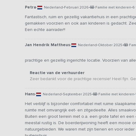
Petra
-
-
-
-
Nederland
Februari 2026
Familie met kinderen
6
Fantastisch, ruim en gezellig vakantiehuis in een prachtig
gemakken voorzien en ook aan kinderen is gedacht. Ze
Een echte aanrader!!
Jan Hendrik Mattheus
-
-
-
Nederland
Oktober 2025
Fami
prachtige en gezellig ingerichte locatie. Voorzien van alle 
Reactie van de verhuurder
Zeer bedankt voor de prachtige recensie! Heel fijn. Geze
Hans
-
-
-
-
Nederland
September 2025
Familie met kinderen
Het verblijf is bijzonder comfortabel met ruime slaapka
ruimte met omvangrijk eet- en zitgedeelte. Alles smaakvol 
Buiten een groot terrein met o.a. een grote tafel en ee
meestal rustig is. De boerderijwoning heeft een mooie 
natuurgebieden. We waren met zijn tienen en voor ieder
buitenshuis.