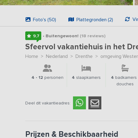
Vi
Foto's (50)
Plattegronden (2)
9,7
• Buitengewoon!
(18
reviews
)
Sfeervol vakantiehuis in het D
Home
>
Nederland
>
Drenthe
>
omgeving Wester
4 - 12
personen
4
slaapkamers
4
badkamers 
douches
Deel dit vakantieadres:
Prijzen & Beschikbaarheid