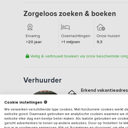
Zorgeloos zoeken & boeken
Ervaring
Overnachtingen
Onze huizen
>20 jaar
>1 miljoen
9,3
Veilig & vertrouwd boeken via onze beschermde om
Verhuurder
Erkend vakantieadres
Aangesloten sinds
2024
Cookie instellingen 🍪
Geweldige locatie
We verwerken verschillende type cookies. Met functionele cookies werkt d
Een
9.7
op basis van
18
b
website goed. Daarnaast gebruiken we analytische cookies waarmee we 
website elke dag een beetje beter maken. Als laatste gebruiken we cooki
gericht advertenties te tonen op andere websites. Door op 'Instellen' te kl
Veilig & vertrouwd
kun je je voorkeuren aanpassen. Klik op 'Accepteren en doorgaan' om alle 