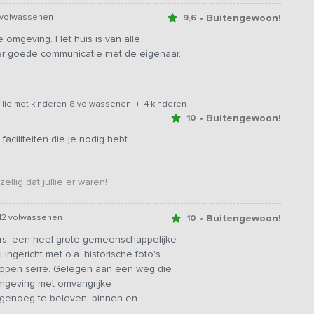
• Buitengewoon!
 volwassenen
9,6
e omgeving. Het huis is van alle
er goede communicatie met de eigenaar.
-
lie met kinderen
8 volwassenen + 4 kinderen
• Buitengewoon!
10
faciliteiten die je nodig hebt
llig dat jullie er waren!
• Buitengewoon!
12 volwassenen
10
mers, een heel grote gemeenschappelijke
ingericht met o.a. historische foto's.
n open serre. Gelegen aan een weg die
omgeving met omvangrijke
 genoeg te beleven, binnen-en