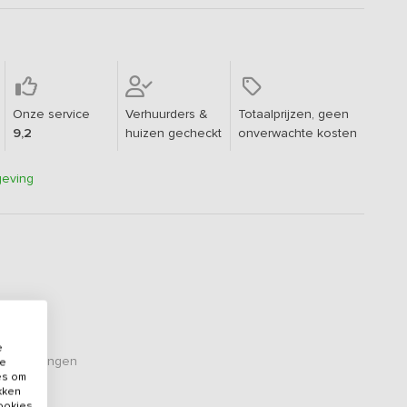
Onze service
Verhuurders &
Totaalprijzen, geen
9,2
huizen gecheckt
onverwachte kosten
geving
e
eoordelingen
de
es om
ikken
cookies