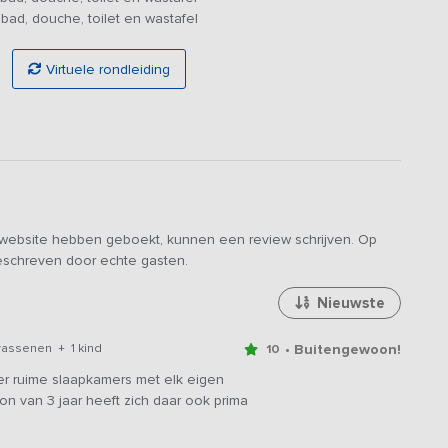
 comfortabele boxspring bedden. Beide slaapkamers zijn
bad, douche, toilet en wastafel
n ligbad en eentje met een inloopdouche. Boven liggen de
nen en beschikken ook beide over een eigen, moderne, goed
Virtuele rondleiding
et terras terecht. Hier kun je heerlijk samen onder de veranda
estel of de skelter. Kortom, een fijne plek voor jong en oud, om
en de prachtige omgeving.
e website hebben geboekt, kunnen een review schrijven. Op
geschreven door echte gasten.
Nieuwste
• Buitengewoon!
wassenen + 1 kind
10
er ruime slaapkamers met elk eigen
on van 3 jaar heeft zich daar ook prima