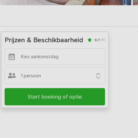
Prijzen & Beschikbaarheid
9,7
(18)
1 persoon
Start boeking of optie