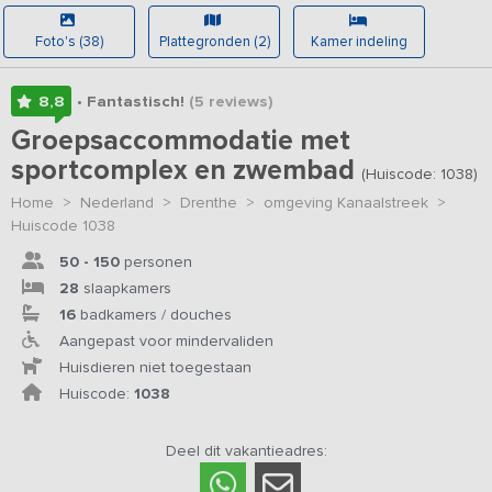
Foto's (38)
Plattegronden (2)
Kamer indeling
8,8
• Fantastisch!
(5
reviews
)
Groepsaccommodatie met
sportcomplex en zwembad
(Huiscode: 1038)
Home
>
Nederland
>
Drenthe
>
omgeving Kanaalstreek
>
Huiscode 1038
50 - 150
personen
28
slaapkamers
16
badkamers / douches
Aangepast voor mindervaliden
Huisdieren niet toegestaan
Huiscode:
1038
Deel dit vakantieadres: