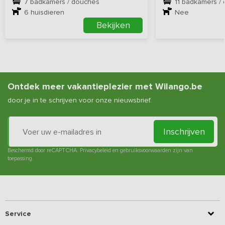
7 badkamers / douches
11 badkamers /
6
huisdieren
Nee
Bekijken
Ontdek meer vakantieplezier met Wilango.be
door je in te schrijven voor onze nieuwsbrief.
Inschrijven
Beschermd door reCAPTCHA.
Privacybeleid
en
gebruiksvoorwaarden
zijn van
toepassing.
Service