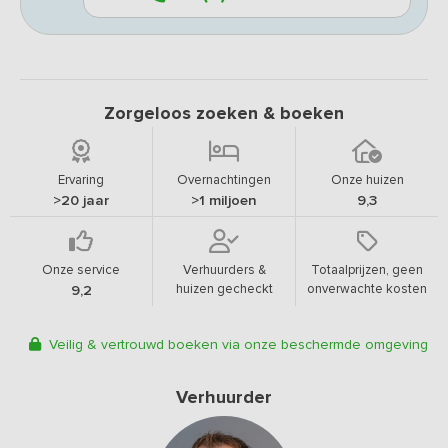
Zorgeloos zoeken & boeken
Ervaring
Overnachtingen
Onze huizen
>20 jaar
>1 miljoen
9,3
Onze service
Verhuurders &
Totaalprijzen, geen
huizen gecheckt
onverwachte kosten
9,2
Veilig & vertrouwd boeken via onze beschermde omgeving
Verhuurder