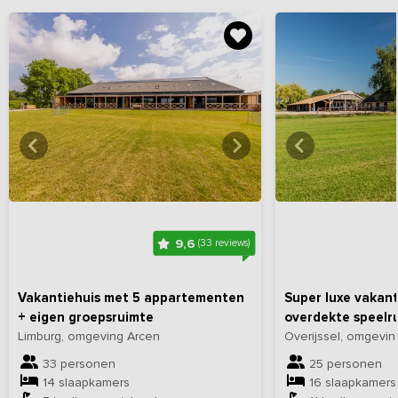
Bekijk
hier
alle foto's
Bekijk
hi
9,6
(33 reviews)
Vakantiehuis met 5 appartementen
Super luxe vakant
+ eigen groepsruimte
overdekte speelr
Limburg, omgeving Arcen
Overijssel, omgev
33 personen
25 personen
14 slaapkamers
16 slaapkamers