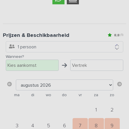
Prijzen & Beschikbaarheid
8,8
(5)
1 persoon
Wanneer?
ma
di
wo
do
vr
za
zo
1
2
3
4
5
6
7
8
9