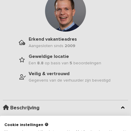
Erkend vakantieadres
Aangesloten sinds
2009
Geweldige locatie
Een
8.8
op basis van
5
beoordelingen
Veilig & vertrouwd
Gegevens van de verhuurder zijn bevestigd
Beschrijving
De bijzonder ruime opzet met plaats voor groepen van 50 tot 150
Cookie instellingen 🍪
personen maakt van deze groepsaccommodatie een echte