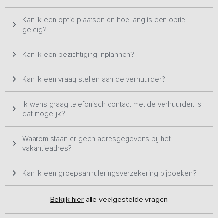
De vakantiewoning beschikt standaard over 10 slaapplaatsen. Ben
je met 11 of 12 personen, dan huur je de pipowagen erbij. De
Kan ik een optie plaatsen en hoe lang is een optie
bedstee, zithoek met televisie, kleine keuken én een toilet maken
geldig?
de pipowagen tot een zelfstandig ‘appartement’. Let op, de
getoonde prijzen zijn t/m 10 personen. De pipowagen moet je
Kan ik een bezichtiging inplannen?
tijdens het boekingsproces zelf bijboeken.
Kan ik een vraag stellen aan de verhuurder?
Ik wens graag telefonisch contact met de verhuurder. Is
dat mogelijk?
Waarom staan er geen adresgegevens bij het
vakantieadres?
Kan ik een groepsannuleringsverzekering bijboeken?
Bekijk hier
alle veelgestelde vragen