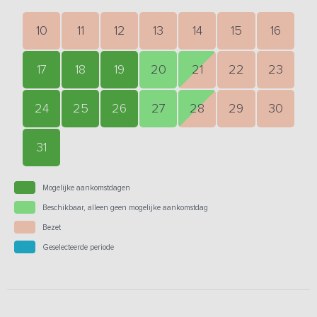
10
11
12
13
14
15
16
17
18
19
20
21
22
23
24
25
26
27
28
29
30
31
Mogelijke aankomstdagen
Beschikbaar, alleen geen mogelijke aankomstdag
Bezet
Geselecteerde periode