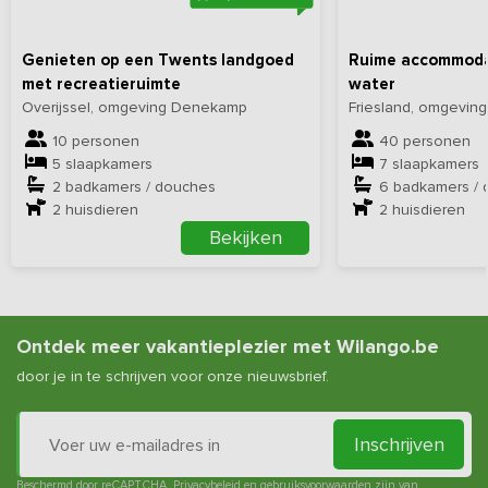
Genieten op een Twents landgoed
Ruime accommodat
met recreatieruimte
water
Overijssel, omgeving Denekamp
Friesland, omgevin
10 personen
40 personen
5 slaapkamers
7 slaapkamers
2 badkamers / douches
6 badkamers /
2
huisdieren
2
huisdieren
Bekijken
Ontdek meer vakantieplezier met Wilango.be
door je in te schrijven voor onze nieuwsbrief.
Inschrijven
Beschermd door reCAPTCHA.
Privacybeleid
en
gebruiksvoorwaarden
zijn van