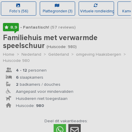
Foto's (56)
Plattegronden (3)
Virtuele rondleiding
Kamer
8,9
• Fantastisch!
(57
reviews
)
Familiehuis met verwarmde
speelschuur
(Huiscode: 980)
Home
>
Nederland
>
Gelderland
>
omgeving Haaksbergen
>
Huiscode 980
4 - 12
personen
6
slaapkamers
2
badkamers / douches
Aangepast voor mindervaliden
Huisdieren niet toegestaan
Huiscode:
980
Deel dit vakantieadres: