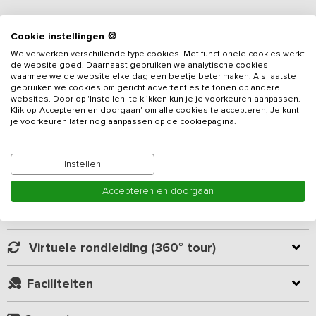
Beschrijving
Cookie instellingen 🍪
We verwerken verschillende type cookies. Met functionele cookies werkt
Dit
vakantieadres
, gelegen in het buitengebied van Berkelland,
de website goed. Daarnaast gebruiken we analytische cookies
midden in de Achterhoek is voorzien van 6 slaapkamers en 2
waarmee we de website elke dag een beetje beter maken. Als laatste
gebruiken we cookies om gericht advertenties te tonen op andere
badkamers. De ligging, vlak naast een actieve boerderij met
websites. Door op 'Instellen' te klikken kun je je voorkeuren aanpassen.
koeien en kalveren, maakt een verblijf in deze accommodatie tot
Klik op 'Accepteren en doorgaan' om alle cookies te accepteren. Je kunt
een typisch Hollandse vakantie.
je voorkeuren later nog aanpassen op de cookiepagina.
Lees meer
De in het woonhuis gelegen gezellige woonkamer met historische
Instellen
kenmerken is knus, maar ook voorzien van alle hedendaagse
Kamer indeling
gemakken. De authentieke leefkeuken met grote eettafel biedt
Accepteren en doorgaan
plek aan het hele gezelschap voor een diner óf een gezellige
spelletjesavond. Een vaatwasser, inductiefornuis en
Geverifieerde beoordelingen
combimagnetron ontbreken niet en het uitzicht over de
omliggende weilanden is fantastisch.
Virtuele rondleiding (360° tour)
Op de begane grond bevindt zich één van de zes slaapkamers.
Faciliteiten
Deze slaapkamer is voorzien van twee 1-persoons bedden.
Aangrenzend bevindt zich een badkamer met douche, toilet en
wastafel. Op de eerste verdieping zijn vier slaapkamers te vinden