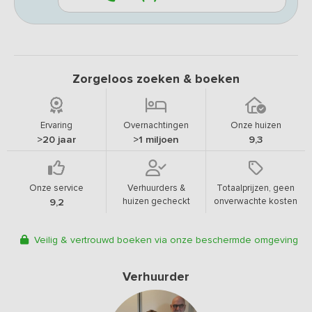
Zorgeloos zoeken & boeken
Ervaring
Overnachtingen
Onze huizen
>20 jaar
>1 miljoen
9,3
Onze service
Verhuurders &
Totaalprijzen, geen
huizen gecheckt
onverwachte kosten
9,2
Veilig & vertrouwd boeken via onze beschermde omgeving
Verhuurder