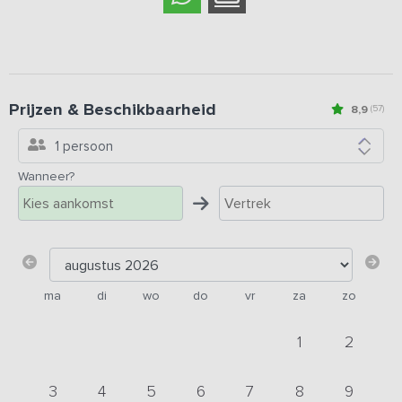
Prijzen & Beschikbaarheid
8,9
(57)
1 persoon
Wanneer?
ma
di
wo
do
vr
za
zo
1
2
3
4
5
6
7
8
9