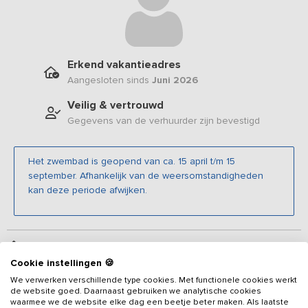
Erkend vakantieadres
Aangesloten sinds
Juni 2026
Veilig & vertrouwd
Gegevens van de verhuurder zijn bevestigd
Het zwembad is geopend van ca. 15 april t/m 15
september. Afhankelijk van de weersomstandigheden
kan deze periode afwijken.
Beschrijving
Cookie instellingen 🍪
We verwerken verschillende type cookies. Met functionele cookies werkt
Nieuw in ons aanbod sinds juni 2026
- Welkom in het Zuid-
de website goed. Daarnaast gebruiken we analytische cookies
Limburgse heuvelland, waar dit gezellige
vakantieadres voor 12
waarmee we de website elke dag een beetje beter maken. Als laatste