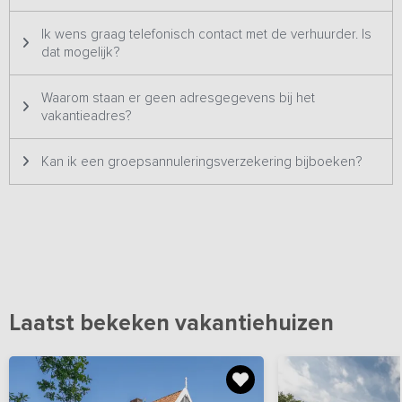
vind je talloze wandel- en fietsroutes door het Limburgse
landschap. Daarnaast liggen Valkenburg, Maastricht en diverse
Ik wens graag telefonisch contact met de verhuurder. Is
natuurgebieden op korte afstand van de accommodatie. Of je nu
dat mogelijk?
kiest voor een actieve dag buiten of juist een ontspannen middag
op het park, deze locatie biedt voor ieder wat wils.
Waarom staan er geen adresgegevens bij het
vakantieadres?
Kan ik een groepsannuleringsverzekering bijboeken?
Laatst bekeken vakantiehuizen