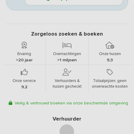
Zorgeloos zoeken & boeken
Ervaring
Overnachtingen
Onze huizen
>20 jaar
>1 miljoen
9,3
Onze service
Verhuurders &
Totaalprijzen, geen
huizen gecheckt
onverwachte kosten
9,2
Veilig & vertrouwd boeken via onze beschermde omgeving
Verhuurder