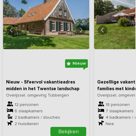
Bekijk
hier
alle foto's
Bekijk
hi
Nieuw
Nieuw - Sfeervol vakantieadres
Gezelllige vakan
midden in het Twentse landschap
families met kind
Overijssel, omgeving Tubbergen
Overijssel, omgevi
12 personen
18 personen
6 slaapkamers
7 slaapkamers
2 badkamers / douches
4 badkamers /
2
huisdieren
Nee
Bekijken