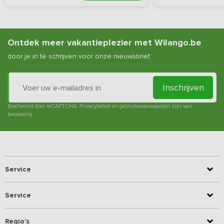
Ontdek meer vakantieplezier met Wilango.be
door je in te schrijven voor onze nieuwsbrief.
Inschrijven
Beschermd door reCAPTCHA.
Privacybeleid
en
gebruiksvoorwaarden
zijn van
toepassing.
Service
Service
Regio's