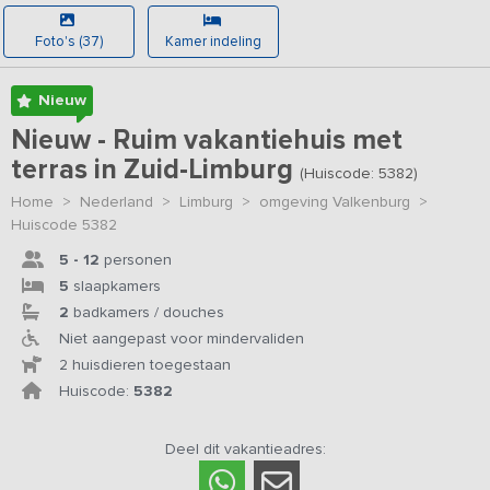
Foto's (37)
Kamer indeling
Nieuw
Nieuw - Ruim vakantiehuis met
terras in Zuid-Limburg
(Huiscode: 5382)
Home
>
Nederland
>
Limburg
>
omgeving Valkenburg
>
Huiscode 5382
5 - 12
personen
5
slaapkamers
2
badkamers / douches
Niet aangepast voor mindervaliden
2 huisdieren toegestaan
Huiscode:
5382
Deel dit vakantieadres: