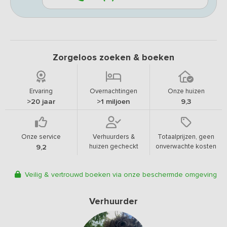
Zorgeloos zoeken & boeken
Ervaring
Overnachtingen
Onze huizen
>20 jaar
>1 miljoen
9,3
Onze service
Verhuurders &
Totaalprijzen, geen
huizen gecheckt
onverwachte kosten
9,2
Veilig & vertrouwd boeken via onze beschermde omgeving
Verhuurder