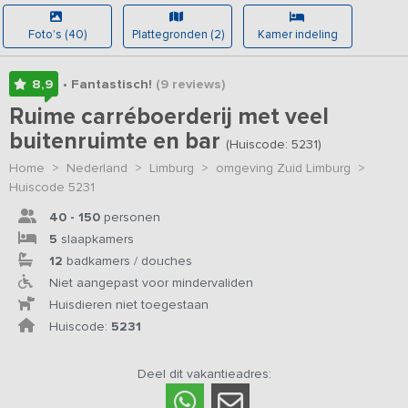
Foto's (40)
Plattegronden (2)
Kamer indeling
8,9
• Fantastisch!
(9
reviews
)
Ruime carréboerderij met veel
buitenruimte en bar
(Huiscode: 5231)
Home
>
Nederland
>
Limburg
>
omgeving Zuid Limburg
>
Huiscode 5231
40 - 150
personen
5
slaapkamers
12
badkamers / douches
Niet aangepast voor mindervaliden
Huisdieren niet toegestaan
Huiscode:
5231
Deel dit vakantieadres: