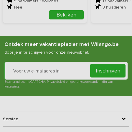
5 badkamers / douches
17 badkamers /
Nee
3
huisdieren
Bekijken
Ontdek meer vakantieplezier met Wilango.be
door je in te schrijven voor onze nieuwsbrief.
Inschrijven
Beschermd door reCAPTCHA.
Privacybeleid
en
gebruiksvoorwaarden
zijn van
toepassing.
Service