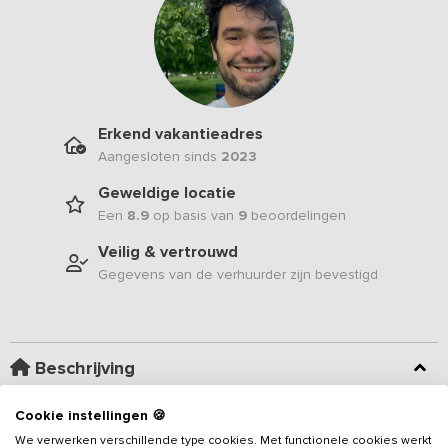
Erkend vakantieadres
Aangesloten sinds
2023
Geweldige locatie
Een
8.9
op basis van
9
beoordelingen
Veilig & vertrouwd
Gegevens van de verhuurder zijn bevestigd
Beschrijving
Cookie instellingen 🍪
Zoek je een unieke locatie voor een paar dagen weg met het
sportteam, vrienden of wil je een introductieweek organiseren
We verwerken verschillende type cookies. Met functionele cookies werkt