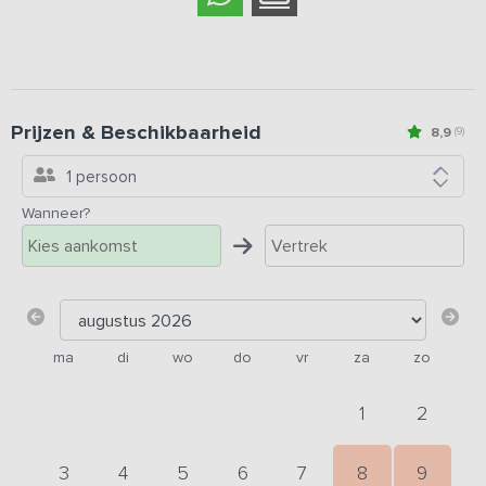
Prijzen & Beschikbaarheid
8,9
(9)
1 persoon
Wanneer?
ma
di
wo
do
vr
za
zo
1
2
3
4
5
6
7
8
9