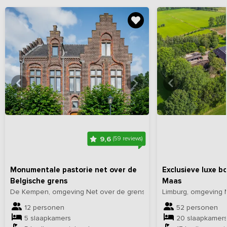
Bekijk
hier
alle foto's
Bekijk
hi
9,6
(59 reviews)
Monumentale pastorie net over de
Exclusieve luxe bo
Belgische grens
Maas
De Kempen, omgeving Net over de grens in België
Limburg, omgeving 
12 personen
52 personen
5 slaapkamers
20 slaapkamer