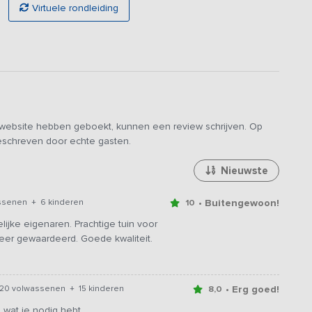
op de toekomst aangepast en verbouwd!
Virtuele rondleiding
e website hebben geboekt, kunnen een review schrijven. Op
geschreven door echte gasten.
Nieuwste
• Buitengewoon!
ssenen + 6 kinderen
10
lijke eigenaren. Prachtige tuin voor
eer gewaardeerd. Goede kwaliteit.
• Erg goed!
20 volwassenen + 15 kinderen
8,0
 wat je nodig hebt.