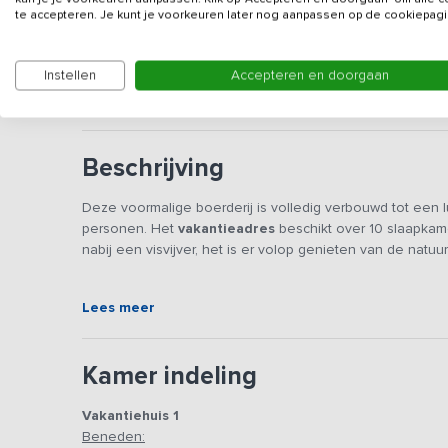
Gegevens van de verhuurd
te accepteren. Je kunt je voorkeuren later nog aanpassen op de cookiepagi
Gezien de luxe inrichting word deze accommodatie n
Instellen
Accepteren en doorgaan
groepen.
Beschrijving
Deze voormalige boerderij is volledig verbouwd tot een 
personen. Het
vakantieadres
beschikt over 10 slaapkam
nabij een visvijver, het is er volop genieten van de natu
De accommodatie bestaat uit twee intern geschakelde va
Lees meer
verblijfkamers, twee keukens (aangrenzend aan elkaar),
prachtige houten vloeren en plafond is gezellig ingerich
om met het hele gezelschap TV te kijken, een spel te sp
Kamer indeling
verblijfsruimte met prachtige houten balken, vloeren en p
je hoog of laag wilt zitten, maar altijd met het hele gezel
Vakantiehuis 1
luxe fauteuils om heerlijk ontspannen tv te kijken op het
Beneden:
spe(e)lhuis, waar je een pokertafel, sjoelbak, tafelvoetbal