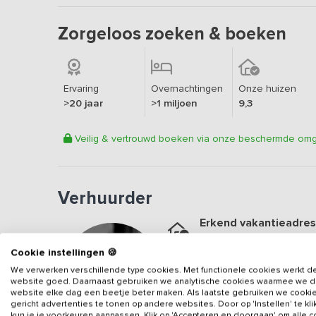
Zorgeloos zoeken & boeken
Ervaring
Overnachtingen
Onze huizen
>20 jaar
>1 miljoen
9,3
Veilig & vertrouwd boeken via onze beschermde om
Verhuurder
Erkend vakantieadres
Aangesloten sinds
2020
Cookie instellingen 🍪
Geweldige locatie
We verwerken verschillende type cookies. Met functionele cookies werkt d
Een
9
op basis van
24
be
website goed. Daarnaast gebruiken we analytische cookies waarmee we 
website elke dag een beetje beter maken. Als laatste gebruiken we cooki
gericht advertenties te tonen op andere websites. Door op 'Instellen' te kl
Veilig & vertrouwd
kun je je voorkeuren aanpassen. Klik op 'Accepteren en doorgaan' om alle 