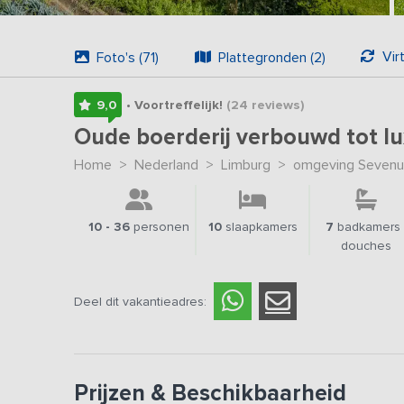
Vir
Foto's (71)
Plattegronden (2)
9,0
• Voortreffelijk!
(24
reviews
)
Oude boerderij verbouwd tot lu
Home
>
Nederland
>
Limburg
>
omgeving Seven
10 - 36
personen
10
slaapkamers
7
badkamers 
douches
Deel dit vakantieadres:
Prijzen & Beschikbaarheid