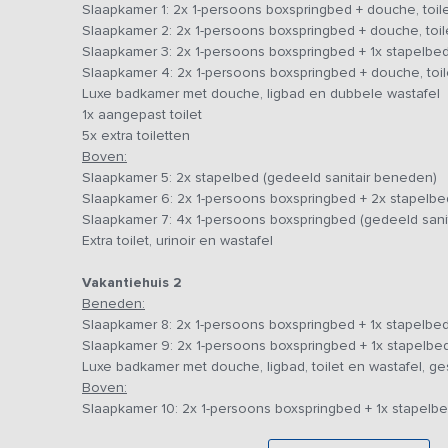
Slaapkamer 1: 2x 1-persoons boxspringbed + douche, toil
voetbalspel/tafeltennis/snooker-tafel vindt! Via opensla
Slaapkamer 2: 2x 1-persoons boxspringbed + douche, toil
buitenterras dat de huiskamer vergroot. Hier kun je heer
Slaapkamer 3: 2x 1-persoons boxspringbed + 1x stapelbed 
sportief potje darts. In de twee aangrenzende riante keuk
Slaapkamer 4: 2x 1-persoons boxspringbed + douche, toil
inductie fornuis, hete lucht-magnetron, koelkast, diepv
Luxe badkamer met douche, ligbad en dubbele wastafel
je verblijf wel heel comfortabel te maken! Heb je geen 
1x aangepast toilet
restaurant, waar je als vakantiegast van harte welkom ben
5x extra toiletten
Boven:
Je beschikt over 10 slaapkamers, waarvan enkele eigen 
Slaapkamer 5: 2x stapelbed (gedeeld sanitair beneden)
badkamers met ligbad, douche en wastafel. De badkamers 
Slaapkamer 6: 2x 1-persoons boxspringbed + 2x stapelbe
één is voorzien van wasmachine en droger. De slaapkame
Slaapkamer 7: 4x 1-persoons boxspringbed (gedeeld sani
boxspringbedden, waardoor een goede nachtrust gegara
Extra toilet, urinoir en wastafel
eigen douche, toilet en wastafel en er is een mogelijkhe
accommodatie is drempelloos, heeft een aangepast toilet
Vakantiehuis 2
bevinden zich twee vierpersoonskamers en twee grote sl
Beneden:
met kinderen. De slaapkamers zijn voorzien van luxe box
Slaapkamer 8: 2x 1-persoons boxspringbed + 1x stapelbed 
toiletruimte met urinoir en wastafel op deze bovenverdi
Slaapkamer 9: 2x 1-persoons boxspringbed + 1x stapelbe
Luxe badkamer met douche, ligbad, toilet en wastafel, ge
Ook het buitengebeuren zal je verrassen, er is een grote 
Boven:
de zomer een veilige trampoline, waar de kinderen zich l
Slaapkamer 10: 2x 1-persoons boxspringbed + 1x stapelbed 
warme zonnestralen en het prachtige uitzicht op de aan