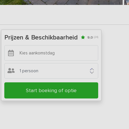
Prijzen & Beschikbaarheid
9,0
(24)
1 persoon
Start boeking of optie