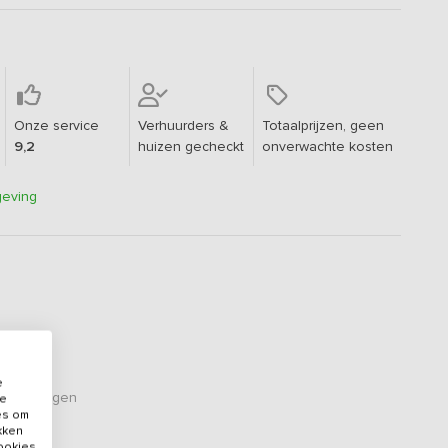
Onze service
Verhuurders &
Totaalprijzen, geen
9,2
huizen gecheckt
onverwachte kosten
geving
e
oordelingen
de
es om
ikken
cookies