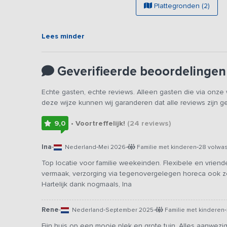
N.B. Dit gas(t)vrije vakantieadres is energie zuinig en 
Plattegronden (2)
Lees minder
Geverifieerde beoordelingen
Echte gasten, echte reviews. Alleen gasten die via onz
deze wijze kunnen wij garanderen dat alle reviews zijn 
9,0
• Voortreffelijk!
(24
reviews
)
Ina
-
-
-
-
Nederland
Mei 2026
Familie met kinderen
28 volwa
Top locatie voor familie weekeinden. Flexibele en vriende
vermaak, verzorging via tegenovergelegen horeca ook z
Hartelijk dank nogmaals, Ina
Rene
-
-
-
-
Nederland
September 2025
Familie met kinderen
Fijn huis op een mooie plek en grote tuin. Alles aanwezig