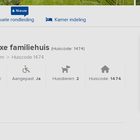
Nieuw
tuele rondleiding
Kamer indeling
xe familiehuis
(Huiscode: 1474)
um
>
Huiscode 1474
/
Aangepast:
Ja
Huisdieren:
2
Huiscode:
1474