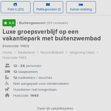
Foto's (20)
Plattegronden (1)
Kamer indeling
9,6
• Buitengewoon!
(33
reviews
)
Luxe groepsverblijf op een
vakantiepark met buitenzwembad
(Huiscode: 1463)
Home
>
Nederland
>
Noord-Brabant
>
omgeving Uden
>
Huiscode 1463
12 - 24
personen
12
slaapkamers
12
badkamers / douches
Niet aangepast voor mindervaliden
Huisdieren niet toegestaan
Huiscode:
1463
Deel dit vakantieadres: