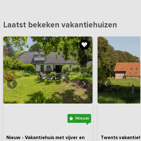
Laatst bekeken vakantiehuizen
Bekijk
hier
alle foto's
Bekijk
hi
Nieuw
Nieuw - Vakantiehuis met vijver en
Twents vakantieh