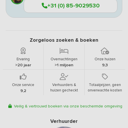
+31 (0) 85-9029530
Zorgeloos zoeken & boeken
Ervaring
Overnachtingen
Onze huizen
>20 jaar
>1 miljoen
9,3
Onze service
Verhuurders &
Totaalprijzen, geen
huizen gecheckt
onverwachte kosten
9,2
Veilig & vertrouwd boeken via onze beschermde omgeving
Verhuurder