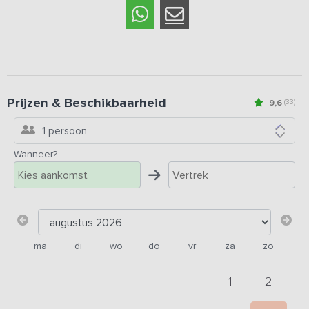
Prijzen & Beschikbaarheid
9,6
(33)
1 persoon
Wanneer?
ma
di
wo
do
vr
za
zo
1
2