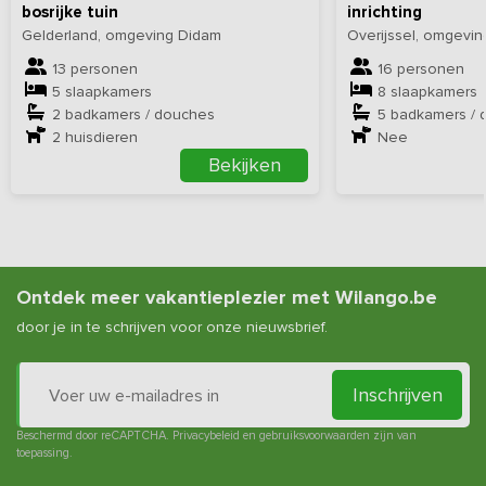
bosrijke tuin
inrichting
Gelderland, omgeving Didam
Overijssel, omgevi
13 personen
16 personen
5 slaapkamers
8 slaapkamers
2 badkamers / douches
5 badkamers / 
2
huisdieren
Nee
Bekijken
Ontdek meer vakantieplezier met Wilango.be
door je in te schrijven voor onze nieuwsbrief.
Inschrijven
Beschermd door reCAPTCHA.
Privacybeleid
en
gebruiksvoorwaarden
zijn van
toepassing.