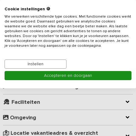
Beschrijving
Cookie instellingen 🍪
We verwerken verschillende type cookies. Met functionele cookies werkt
de website goed. Daarnaast gebruiken we analytische cookies
Gelegen in een bosrijke omgeving vind je dit luxe
vakantieadres
waarmee we de website elke dag een beetje beter maken. Als laatste
voor 24 personen met 12 slaapkamers en 12 badkamers. De
gebruiken we cookies om gericht advertenties te tonen op andere
gezellig en sfeervol ingerichte woonkamer heeft een zithoek met
websites. Door op 'Instellen' te klikken kun je je voorkeuren aanpassen.
Klik op 'Accepteren en doorgaan' om alle cookies te accepteren. Je kunt
banken en een eethoek met lange eettafels voor de
je voorkeuren later nog aanpassen op de cookiepagina.
gezamenlijke maaltijden. Vanuit de woonkamer kom je via
Lees meer
openslaande deuren op het privé terras. De keuken is van alle
gemakken voorzien zoals vaatwasser, oven, magnetron, groot
Instellen
fornuis, diepvries en grote koelkasten.
Kamer indeling
Accepteren en doorgaan
De 12 slaapkamers zijn allemaal op de eerste verdieping gelegen.
Voor mensen slecht ter been, is er een traplift aanwezig. De
Geverifieerde beoordelingen
kamers zijn zo ingericht dat je het gevoel krijgt midden in de natuur
te overnachten. Alle kamers zijn voorzien van twee comfortabele
Faciliteiten
eenpersoons boxsprings, een zitje met televisie en een ruime
badkamer.
Omgeving
De accommodatie is gelegen op een recreatiepark met enkele
andere vakantiehuizen. Je kunt gebruik maken van voorzieningen
Locatie vakantieadres & overzicht