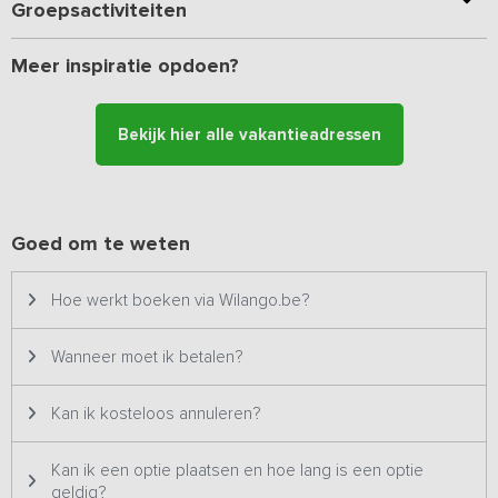
op het park zoals de buitenzwembaden, de speeltuin, twee
Groepsactiviteiten
tennisbanen, het sportveld, het speelbos, de jeu de boulesbaan
en verschillende tafeltennistafels.
Meer inspiratie opdoen?
Bijzonderheden: Deze accommodatie wordt niet verhuurd aan
voetbalverenigingen, disputen, studentenverenigingen of
Bekijk hier alle vakantieadressen
vergelijkbare groepen.
Goed om te weten
Hoe werkt boeken via Wilango.be?
Wanneer moet ik betalen?
Kan ik kosteloos annuleren?
Kan ik een optie plaatsen en hoe lang is een optie
geldig?