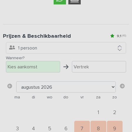
Prijzen & Beschikbaarheid
9,1
(46)
1 persoon
Wanneer?
ma
di
wo
do
vr
za
zo
1
2
3
4
5
6
7
8
9