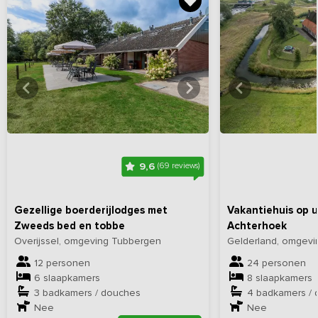
Bekijk
hier
alle foto's
Bekijk
hi
9,6
(69 reviews)
Gezellige boerderijlodges met
Vakantiehuis op u
Zweeds bed en tobbe
Achterhoek
Overijssel, omgeving Tubbergen
Gelderland, omgevin
12 personen
24 personen
6 slaapkamers
8 slaapkamers
3 badkamers / douches
4 badkamers /
Nee
Nee