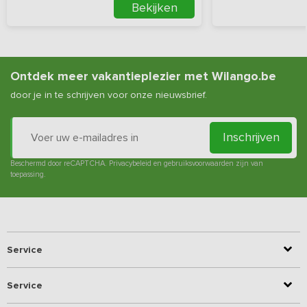
Bekijken
Ontdek meer vakantieplezier met Wilango.be
door je in te schrijven voor onze nieuwsbrief.
Inschrijven
Beschermd door reCAPTCHA.
Privacybeleid
en
gebruiksvoorwaarden
zijn van
toepassing.
Service
Service