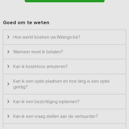
met verlichting. Verder staat er een tafeltennistafel voor de
kinderen. Het grote terras ligt net naast de bungalows onder een
enorme eik. Hier kun je heerlijk genieten van de prachtige natuur.
Misschien vind je het ook leuk om de avond buiten door te
Goed om te weten
brengen bij een gezellig kampvuur, dat mag dus ook!
Hoe werkt boeken via Wilango.be?
Onze bungalows worden altijd in één keer verhuurd. Je hoeft de
accommodatie dus nooit te delen met andere groepen! Je kunt
ook gebruik maken van onze gratis wifi. Je kunt met uw
Wanneer moet ik betalen?
smartphone, tablet of laptop verbinding maken en je hebt in alle
bungalows bereik.
Kan ik kosteloos annuleren?
Kan ik een optie plaatsen en hoe lang is een optie
geldig?
Kan ik een bezichtiging inplannen?
Kan ik een vraag stellen aan de verhuurder?