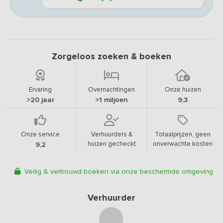
Zorgeloos zoeken & boeken
Ervaring
Overnachtingen
Onze huizen
>20 jaar
>1 miljoen
9,3
Onze service
Verhuurders &
Totaalprijzen, geen
huizen gecheckt
onverwachte kosten
9,2
Veilig & vertrouwd boeken via onze beschermde omgeving
Verhuurder