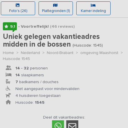
Foto's (26)
Plattegronden (1)
Kamer indeling
9,1
• Voortreffelijk!
(46
reviews
)
Uniek gelegen vakantieadres
midden in de bossen
(Huiscode: 1545)
Home
>
Nederland
>
Noord-Brabant
>
omgeving Maashorst
>
Huiscode 1545
14 - 32
personen
14
slaapkamers
7
badkamers / douches
Niet aangepast voor mindervaliden
4 huisdieren toegestaan
Huiscode:
1545
Deel dit vakantieadres: