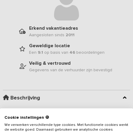
Erkend vakantieadres
Aangesloten sinds
2011
Geweldige locatie
Een
9.1
op basis van
46
beoordelingen
Veilig & vertrouwd
Gegevens van de verhuurder zijn bevestigd
Beschrijving
Gelegen in de bossen vindt u deze groepsaccommodatie voor
Cookie instellingen 🍪
max. 32 personen. Dit
vakantieadres
bestaat uit 3 bungalows,
We verwerken verschillende type cookies. Met functionele cookies werkt
een terras, tafeltennistafel, kunstgras voetbalveld, een
de website goed. Daarnaast gebruiken we analytische cookies
beachvolleybalveld, schommels en een glijbaan, een kampvuurkuil