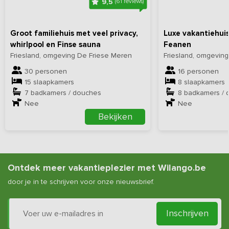
9,5
(61 reviews)
Groot familiehuis met veel privacy,
Luxe vakantiehuis
whirlpool en Finse sauna
Feanen
Friesland, omgeving De Friese Meren
Friesland, omgevin
30 personen
16 personen
15 slaapkamers
8 slaapkamers
7 badkamers / douches
8 badkamers / 
Nee
Nee
Bekijken
Ontdek meer vakantieplezier met Wilango.be
door je in te schrijven voor onze nieuwsbrief.
Inschrijven