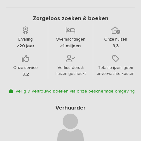
Zorgeloos zoeken & boeken
Ervaring
Overnachtingen
Onze huizen
>20 jaar
>1 miljoen
9,3
Onze service
Verhuurders &
Totaalprijzen, geen
huizen gecheckt
onverwachte kosten
9,2
Veilig & vertrouwd boeken via onze beschermde omgeving
Verhuurder