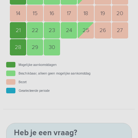
14
15
16
17
18
19
20
21
22
23
24
25
26
27
28
29
30
Mogelijke aankomstdagen
Beschikbaar, alleen geen mogelijke aankomstdag
Bezet
Geselecteerde periode
Heb je een vraag?