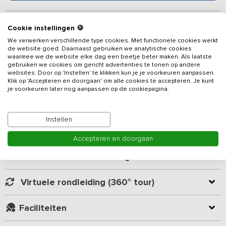
Beschrijving
Cookie instellingen 🍪
We verwerken verschillende type cookies. Met functionele cookies werkt
In het Overijsselse Salland, ligt op een bosrijk plekje aan het water
de website goed. Daarnaast gebruiken we analytische cookies
waarmee we de website elke dag een beetje beter maken. Als laatste
dit 8-persoons vakantiehuis. Je beschikt over 4 slaapkamers, een
gebruiken we cookies om gericht advertenties te tonen op andere
sauna, een bubbelbad buiten, een vissershut, speeltoestellen en
websites. Door op 'Instellen' te klikken kun je je voorkeuren aanpassen.
om het geheel af te ronden een privé-strandje, waar je kunt
Klik op 'Accepteren en doorgaan' om alle cookies te accepteren. Je kunt
je voorkeuren later nog aanpassen op de cookiepagina.
zwemmen, vissen en varen met een roeiboot. Een ideale plek
Lees meer
voor een familieweekend met alle generaties, jong en oud kan
zich hier uitstekend vermaken.
Instellen
Kamer indeling
Niet alleen de ligging maakt dit
vakantieadres
uniek, ook de
Accepteren en doorgaan
indeling is verrassend. Doordat de slaapkamers zich beneden
bevinden, geniet je vanaf de eerste verdieping van het prachtige
Geverifieerde beoordelingen
uitzicht over het water en de omgeving. Op de comfortabele
banken en fauteuils kun je heerlijk relaxen, terwijl de elektrische
Virtuele rondleiding (360° tour)
haard voor extra sfeer zorgt. In een hoek staat een tafeltje met
computer en een kast met boeken en gezelschapsspelen. De
Faciliteiten
open keuken is o.a. voorzien van een keramische kookplaat, een
oven, een magnetron, een koelkast met enkele vrieslades, een