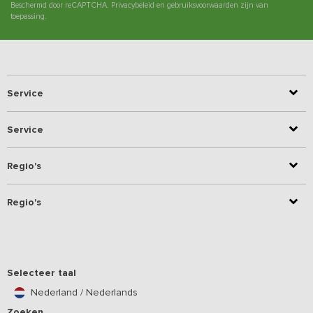
Beschermd door reCAPTCHA.
Privacybeleid
en
gebruiksvoorwaarden
zijn van
toepassing.
Service
Service
Regio's
Regio's
Selecteer taal
Nederland / Nederlands
Zoeken