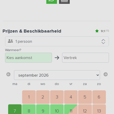
Prijzen & Beschikbaarheid
9,1
(15)
1 persoon
Wanneer?
ma
di
wo
do
vr
za
zo
1
2
3
4
5
6
7
8
9
10
11
12
13