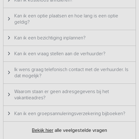
en baars. In de vissershut kun je ook een potje tafelvoetbal
spelen of een pijltje gooien op dartbord.
Kan ik een optie plaatsen en hoe lang is een optie
geldig?
Het huis wordt alleen verhuurd aan families en/of
vriendengroepen die van rust en natuur houden. Het huis mag
niet worden gebruikt als feestlocatie en er geldt een
Kan ik een bezichtiging inplannen?
nachtrust periode. Deze accommodatie is niet geschikt voor
jongeren, feestvierders of vergelijkbare groepen die
Kan ik een vraag stellen aan de verhuurder?
uitsluitend bestaan uit personen tussen de 18 en 35 jaar.
Ik wens graag telefonisch contact met de verhuurder. Is
Let op: een kijkafspraak is bij dit vakantieadres niet mogelijk.
dat mogelijk?
Waarom staan er geen adresgegevens bij het
vakantieadres?
Kan ik een groepsannuleringsverzekering bijboeken?
Bekijk hier
alle veelgestelde vragen