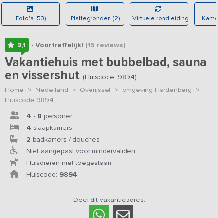
Foto's (53)
Plattegronden (2)
Virtuele rondleiding
Kamer
9,1
• Voortreffelijk!
(15
reviews
)
Vakantiehuis met bubbelbad, sauna
en vissershut
(Huiscode: 9894)
Home
>
Nederland
>
Overijssel
>
omgeving Hardenberg
>
Huiscode 9894
4 - 8
personen
4
slaapkamers
2
badkamers / douches
Niet aangepast voor mindervaliden
Huisdieren niet toegestaan
Huiscode:
9894
Deel dit vakantieadres: