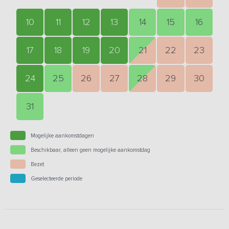
10
11
12
13
14
15
16
17
18
19
20
21
22
23
24
25
26
27
28
29
30
31
Mogelijke aankomstdagen
Beschikbaar, alleen geen mogelijke aankomstdag
Bezet
Geselecteerde periode