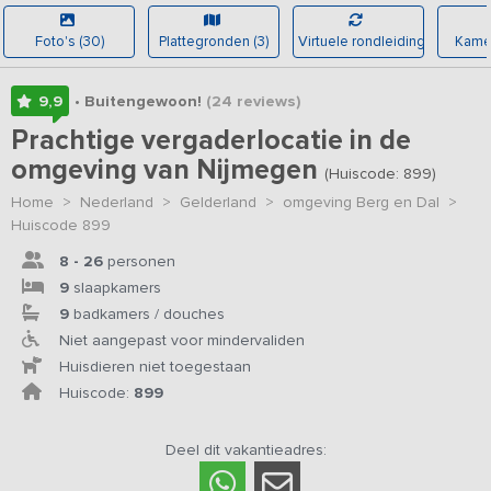
Foto's (30)
Plattegronden (3)
Virtuele rondleiding
Kamer
9,9
• Buitengewoon!
(24
reviews
)
Prachtige vergaderlocatie in de
omgeving van Nijmegen
(Huiscode: 899)
Home
>
Nederland
>
Gelderland
>
omgeving Berg en Dal
>
Huiscode 899
8 - 26
personen
9
slaapkamers
9
badkamers / douches
Niet aangepast voor mindervaliden
Huisdieren niet toegestaan
Huiscode:
899
Deel dit vakantieadres: