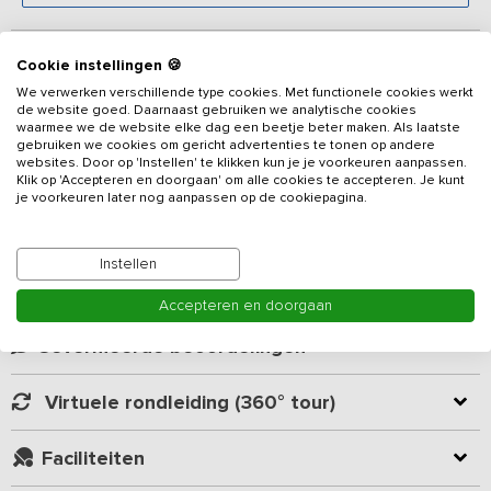
Beschrijving
Cookie instellingen 🍪
We verwerken verschillende type cookies. Met functionele cookies werkt
de website goed. Daarnaast gebruiken we analytische cookies
Bent u op zoek naar een unieke vergader accommodatie voor uw
waarmee we de website elke dag een beetje beter maken. Als laatste
zakelijke bijeenkomst of workshop? Boven op de stuwwal nabij
gebruiken we cookies om gericht advertenties te tonen op andere
Nijmegen vindt u dit statige landhuis met uitzicht over de
websites. Door op 'Instellen' te klikken kun je je voorkeuren aanpassen.
Klik op 'Accepteren en doorgaan' om alle cookies te accepteren. Je kunt
Ooijpolder. De vakantiewoning is 2.5 jaar onder architectuur
je voorkeuren later nog aanpassen op de cookiepagina.
compleet gerenoveerd en in zijn oude glorie hersteld met
Lees meer
binnenin het huis de luxe van nu. Dit verblijf ademt de
geschiedenis van het pand en zijn omgeving uit.
Instellen
Kamer indeling
Een warm en persoonlijk onthaal, een eigentijds en smaakvol
Accepteren en doorgaan
interieur, een grote compleet ingerichte keuken, twee
comfortabele woonkamers, een grote moderne serre met beamer
Geverifieerde beoordelingen
& scherm, slaapkamers met comfortabele bedden, kraakvers
linnengoed, televisie op de kamer en luxe badkamer met zachte
Virtuele rondleiding (360° tour)
handdoeken, een inloopdouche en toilet. Hartelijk welkom in dit
super de luxe vakantieadres gelegen op een stuwwal in het
Faciliteiten
bosrijke buitengebied van de omgeving Nijmegen.