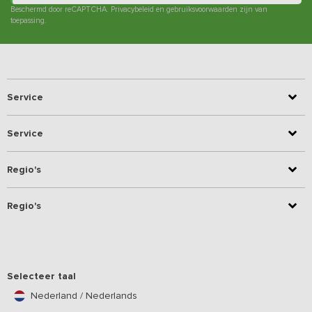
Beschermd door reCAPTCHA.
Privacybeleid
en
gebruiksvoorwaarden
zijn van
toepassing.
Service
Service
Regio's
Regio's
Selecteer taal
Nederland / Nederlands