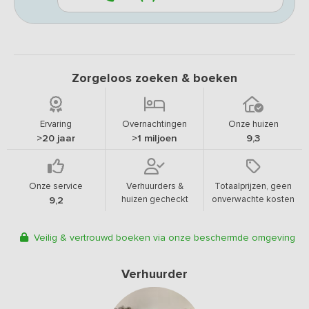
Zorgeloos zoeken & boeken
Ervaring
Overnachtingen
Onze huizen
>20 jaar
>1 miljoen
9,3
Onze service
Verhuurders &
Totaalprijzen, geen
huizen gecheckt
onverwachte kosten
9,2
Veilig & vertrouwd boeken via onze beschermde omgeving
Verhuurder