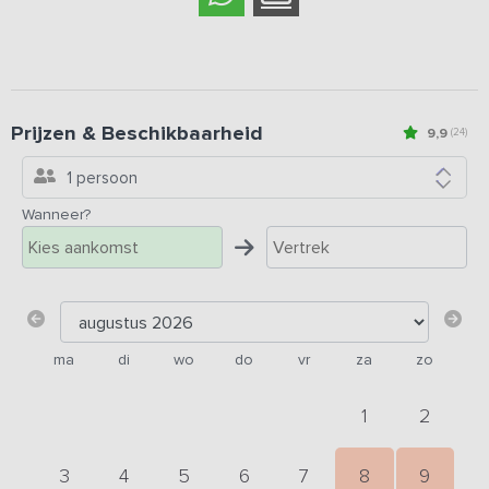
Prijzen & Beschikbaarheid
9,9
(24)
1 persoon
Wanneer?
ma
di
wo
do
vr
za
zo
1
2
3
4
5
6
7
8
9