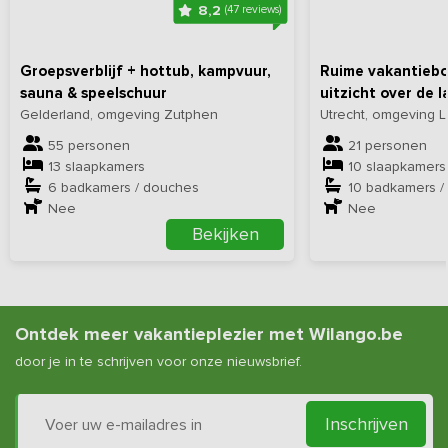
8,2
(47 reviews)
Groepsverblijf + hottub, kampvuur,
Ruime vakantiebo
sauna & speelschuur
uitzicht over de l
Gelderland, omgeving Zutphen
Utrecht, omgeving 
55 personen
21 personen
13 slaapkamers
10 slaapkamers
6 badkamers / douches
10 badkamers /
Nee
Nee
Bekijken
Ontdek meer vakantieplezier met Wilango.be
door je in te schrijven voor onze nieuwsbrief.
Inschrijven